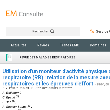
Rechercher
Service C
Rechercher
Actualités
Revues
Traités EMC
Domaines
REVUE DES MALADIES RESPIRATOIRES
Utilisation d'un moniteur d'activité physique 
respiratoire (RR) : relation de la mesure ave
respiratoires et les épreuves d'effort
- 18/04/08
Doi : RMR-01-2007-24-HS1-0761-8425-101019-200520262
[1]
A. Bellocq
,
[1]
C. Epaud
,
[1]
L. Hafi
,
[1]
A. Saunier Sauget
,