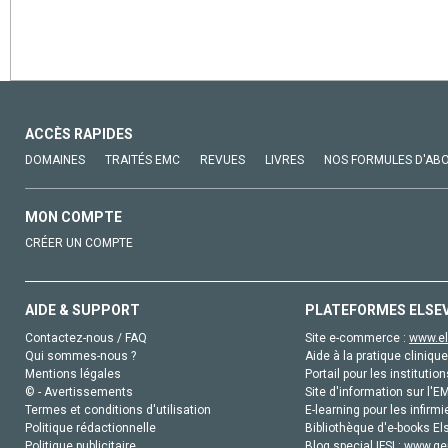
ACCÈS RAPIDES
DOMAINES
TRAITÉS EMC
REVUES
LIVRES
NOS FORMULES D'AB
MON COMPTE
CRÉER UN COMPTE
AIDE & SUPPORT
PLATEFORMES ELSE
Contactez-nous / FAQ
Site e-commerce :
www.el
Qui sommes-nous ?
Aide à la pratique clinique
Mentions légales
Portail pour les institution
© - Avertissements
Site d'information sur l'E
Termes et conditions d'utilisation
E-learning pour les infirmi
Politique rédactionnelle
Bibliothèque d'e-books Els
Politique publicitaire
Blog special IFSI :
www.gen