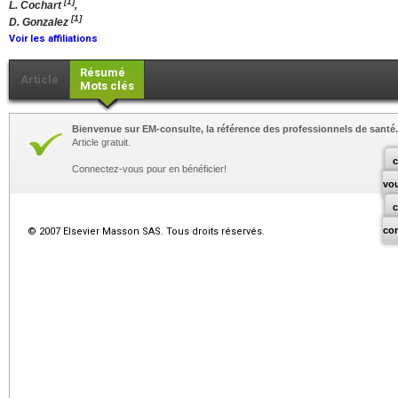
[1]
L. Cochart
,
[1]
D. Gonzalez
Voir les affiliations
Résumé
Article
Mots clés
Bienvenue sur EM-consulte, la référence des professionnels de santé.
Article gratuit.
c
Connectez-vous pour en bénéficier!
vo
co
© 2007 Elsevier Masson SAS. Tous droits réservés.