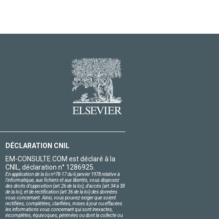
DÉCLARATION CNIL
EM-CONSULTE.COM est déclaré à la
CNIL, déclaration n° 1286925.
En application de la loi nº78-17 du 6 janvier 1978 relative à
l'informatique, aux fichiers et aux libertés, vous disposez
des droits d'opposition (art.26 de la loi), d'accès (art.34 à 38
de la loi), et de rectification (art.36 de la loi) des données
vous concernant. Ainsi, vous pouvez exiger que soient
rectifiées, complétées, clarifiées, mises à jour ou effacées
les informations vous concernant qui sont inexactes,
incomplètes, équivoques, périmées ou dont la collecte ou