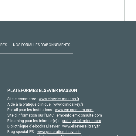
VRES
NOS FORMULES D'ABONNEMENTS
PLATEFORMES ELSEVIER MASSON
Site e-commerce :
www.elsevier-masson.fr
Aide à la pratique clinique :
www.clinicalkey.fr
Portail pour les institutions :
www.em-premium.com
Site d'information sur l'EMC :
emc-info.em-consulte.com
E-learning pour les infirmier(e)s :
pratique-infirmiere.com
Bibliothèque d'e-books Elsevier :
www.elsevierelibrary.fr
Blog special IFSI :
www.generationelsevier.fr