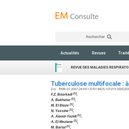
Rechercher
Actualités
Revues
Trait
REVUE DES MALADIES RESPIRATO
Tuberculose multifocale : 
Doi : RMR-01-2007-24-HS1-0761-8425-101019-200520
[1]
F.Z. Bourkadi
,
[1]
A. Bakhatar
,
[1]
M. El Biaze
,
[1]
N. Yassine
,
[1]
A. Alaoui-Yazidi
,
[1]
A. El Meziane
,
[1]
M. Bartal
,