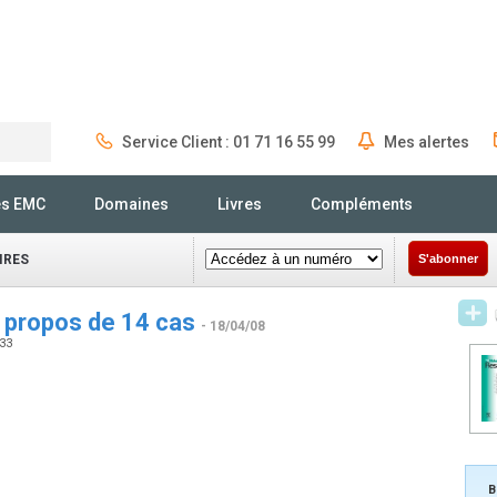
Service Client : 01 71 16 55 99
Mes alertes
Rechercher
és EMC
Domaines
Livres
Compléments
IRES
S'abonner
à propos de 14 cas
- 18/04/08
333
B