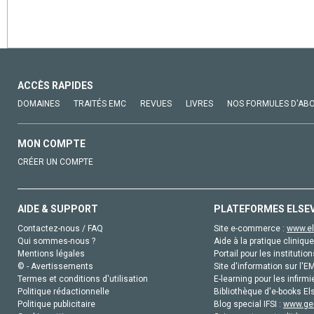
ACCÈS RAPIDES
DOMAINES
TRAITÉS EMC
REVUES
LIVRES
NOS FORMULES D'AB
MON COMPTE
CRÉER UN COMPTE
AIDE & SUPPORT
PLATEFORMES ELSE
Contactez-nous / FAQ
Site e-commerce :
www.el
Qui sommes-nous ?
Aide à la pratique clinique
Mentions légales
Portail pour les institution
© - Avertissements
Site d'information sur l'E
Termes et conditions d'utilisation
E-learning pour les infirmi
Politique rédactionnelle
Bibliothèque d'e-books Els
Politique publicitaire
Blog special IFSI :
www.gen