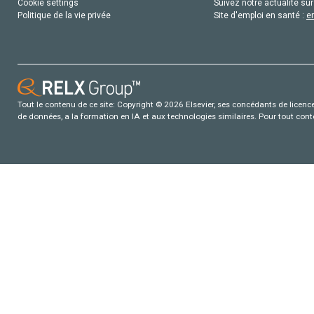
Cookie settings
Suivez notre actualité sur
Politique de la vie privée
Site d'emploi en santé :
e
Tout le contenu de ce site: Copyright © 2026 Elsevier, ses concédants de licence e
de données, a la formation en IA et aux technologies similaires. Pour tout con