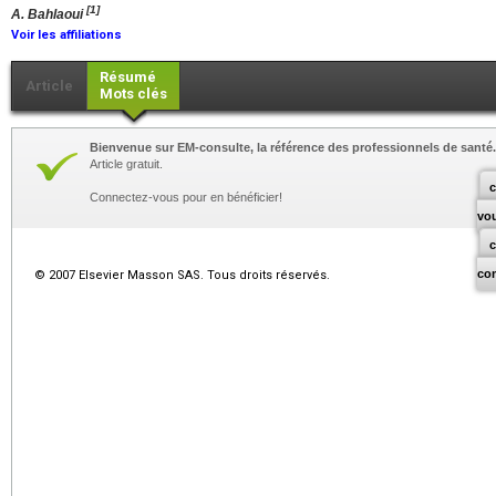
[1]
A. Bahlaoui
Voir les affiliations
Résumé
Article
Mots clés
Bienvenue sur EM-consulte, la référence des professionnels de santé.
Article gratuit.
c
Connectez-vous pour en bénéficier!
vo
co
© 2007 Elsevier Masson SAS. Tous droits réservés.