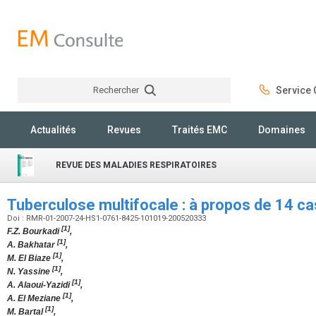
Rechercher
Service C
Rechercher
Actualités
Revues
Traités EMC
Domaines
REVUE DES MALADIES RESPIRATOIRES
Tuberculose multifocale : à propos de 14 c
Doi : RMR-01-2007-24-HS1-0761-8425-101019-200520333
[1]
F.Z. Bourkadi
,
[1]
A. Bakhatar
,
[1]
M. El Biaze
,
[1]
N. Yassine
,
[1]
A. Alaoui-Yazidi
,
[1]
A. El Meziane
,
[1]
M. Bartal
,