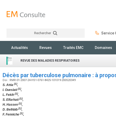
Rechercher
Service C
Rechercher
Actualités
Revues
Traités EMC
Domaines
REVUE DES MALADIES RESPIRATOIRES
Décès par tuberculose pulmonaire : à propo
Doi : RMR-01-2007-24-HS1-0761-8425-101019-200520349
[1]
S. Attia
,
[1]
I. Oueslati
,
[1]
L. Fekih
,
[1]
S. Elfarhati
,
[1]
H. Hassen
,
[1]
D. Belhbib
,
[1]
F. Fenniche
,