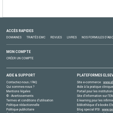
ACCÈS RAPIDES
DOMAINES
TRAITÉS EMC
REVUES
LIVRES
NOS FORMULES D'AB
MON COMPTE
CRÉER UN COMPTE
AIDE & SUPPORT
PLATEFORMES ELSE
Contactez-nous / FAQ
Site e-commerce :
www.el
Qui sommes-nous ?
Aide à la pratique clinique
Mentions légales
Portail pour les institution
© - Avertissements
Site d'information sur l'E
Termes et conditions d'utilisation
E-learning pour les infirmi
Politique rédactionnelle
Bibliothèque d'e-books Els
Politique publicitaire
Blog special IFSI :
www.gen