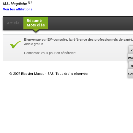
[1]
M.L. Megdiche
Voir les affiliations
Résumé
Article
Mots clés
Bienvenue sur EM-consulte, la référence des professionnels de santé.
Article gratuit.
c
Connectez-vous pour en bénéficier!
vo
co
© 2007 Elsevier Masson SAS. Tous droits réservés.