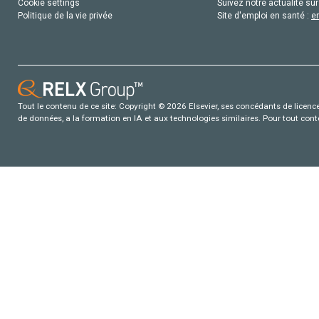
Cookie settings
Suivez notre actualité sur
Politique de la vie privée
Site d'emploi en santé :
e
Tout le contenu de ce site: Copyright © 2026 Elsevier, ses concédants de licence e
de données, a la formation en IA et aux technologies similaires. Pour tout con