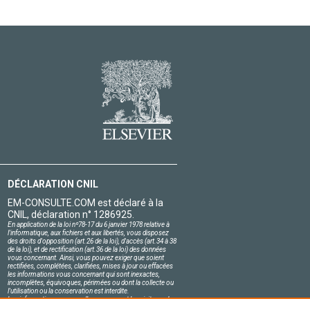
DÉCLARATION CNIL
EM-CONSULTE.COM est déclaré à la
CNIL, déclaration n° 1286925.
En application de la loi nº78-17 du 6 janvier 1978 relative à
l'informatique, aux fichiers et aux libertés, vous disposez
des droits d'opposition (art.26 de la loi), d'accès (art.34 à 38
de la loi), et de rectification (art.36 de la loi) des données
vous concernant. Ainsi, vous pouvez exiger que soient
rectifiées, complétées, clarifiées, mises à jour ou effacées
les informations vous concernant qui sont inexactes,
incomplètes, équivoques, périmées ou dont la collecte ou
l'utilisation ou la conservation est interdite.
Les informations personnelles concernant les visiteurs de
notre site, y compris leur identité, sont confidentielles.