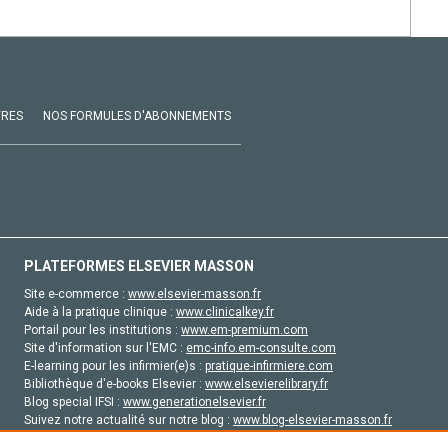
VRES
NOS FORMULES D'ABONNEMENTS
PLATEFORMES ELSEVIER MASSON
Site e-commerce :
www.elsevier-masson.fr
Aide à la pratique clinique :
www.clinicalkey.fr
Portail pour les institutions :
www.em-premium.com
Site d'information sur l'EMC :
emc-info.em-consulte.com
E-learning pour les infirmier(e)s :
pratique-infirmiere.com
Bibliothèque d'e-books Elsevier :
www.elsevierelibrary.fr
Blog special IFSI :
www.generationelsevier.fr
Suivez notre actualité sur notre blog :
www.blog-elsevier-masson.fr
Site d'emploi en santé :
emploisante.com