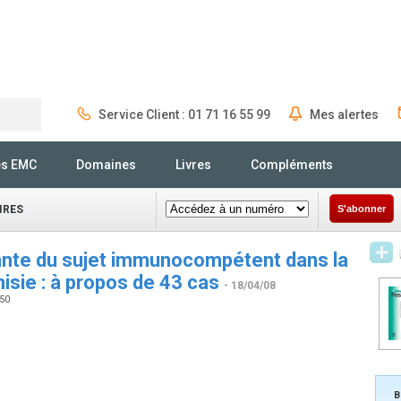
Service Client : 01 71 16 55 99
Mes alertes
Rechercher
és EMC
Domaines
Livres
Compléments
IRES
S'abonner
tante du sujet immunocompétent dans la
nisie : à propos de 43 cas
- 18/04/08
350
B