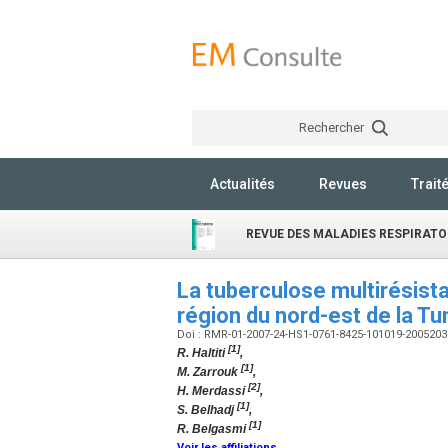
Rechercher
Actualités
Revues
Trait
REVUE DES MALADIES RESPIRATO
La tuberculose multirésis
région du nord-est de la Tu
Doi : RMR-01-2007-24-HS1-0761-8425-101019-200520
[1]
R. Haltiti
,
[1]
M. Zarrouk
,
[2]
H. Merdassi
,
[1]
S. Belhadj
,
[1]
R. Belgasmi
Voir les affiliations