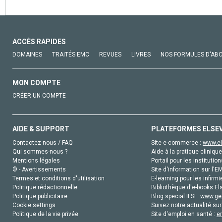
ACCÈS RAPIDES
DOMAINES
TRAITÉS EMC
REVUES
LIVRES
NOS FORMULES D'AB
MON COMPTE
CRÉER UN COMPTE
AIDE & SUPPORT
PLATEFORMES ELSE
Contactez-nous / FAQ
Site e-commerce :
www.el
Qui sommes-nous ?
Aide à la pratique clinique
Mentions légales
Portail pour les institution
© - Avertissements
Site d'information sur l'E
Termes et conditions d'utilisation
E-learning pour les infirmi
Politique rédactionnelle
Bibliothèque d'e-books Els
Politique publicitaire
Blog special IFSI :
www.gen
Cookie settings
Suivez notre actualité sur
Politique de la vie privée
Site d'emploi en santé :
e