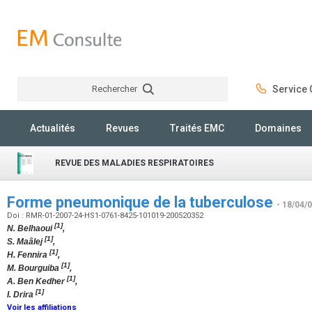
Rechercher
Service C
Rechercher
Actualités
Revues
Traités EMC
Domaines
REVUE DES MALADIES RESPIRATOIRES
Forme pneumonique de la tuberculose
- 18/04/
Doi : RMR-01-2007-24-HS1-0761-8425-101019-200520352
[1]
N. Belhaoui
,
[1]
S. Maâlej
,
[1]
H. Fennira
,
[1]
M. Bourguiba
,
[1]
A. Ben Kedher
,
[1]
I. Drira
Voir les affiliations