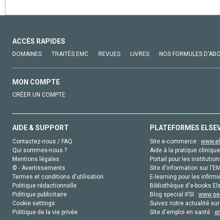
ACCÈS RAPIDES
DOMAINES
TRAITÉS EMC
REVUES
LIVRES
NOS FORMULES D'AB
MON COMPTE
CRÉER UN COMPTE
AIDE & SUPPORT
PLATEFORMES ELSE
Contactez-nous / FAQ
Site e-commerce :
www.el
Qui sommes-nous ?
Aide à la pratique clinique
Mentions légales
Portail pour les institution
© - Avertissements
Site d'information sur l'E
Termes et conditions d'utilisation
E-learning pour les infirmi
Politique rédactionnelle
Bibliothèque d'e-books Els
Politique publicitaire
Blog special IFSI :
www.gen
Cookie settings
Suivez notre actualité sur
Politique de la vie privée
Site d'emploi en santé :
e