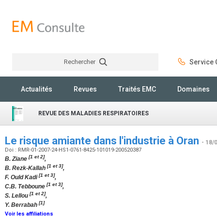
Rechercher
Service C
Rechercher
Actualités
Revues
Traités EMC
Domaines
REVUE DES MALADIES RESPIRATOIRES
Le risque amiante dans l'industrie à Oran
- 18/
Doi : RMR-01-2007-24-HS1-0761-8425-101019-200520387
[1 et 2]
B. Ziane
,
[1 et 3]
B. Rezk-Kallah
,
[1 et 3]
F. Ould Kadi
,
[1 et 3]
C.B. Tebboune
,
[1 et 2]
S. Lellou
,
[1]
Y. Berrabah
Voir les affiliations