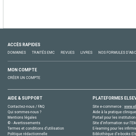
ACCÈS RAPIDES
DOMAINES
TRAITÉS EMC
REVUES
LIVRES
NOS FORMULES D'AB
MON COMPTE
CRÉER UN COMPTE
AIDE & SUPPORT
PLATEFORMES ELSE
Contactez-nous / FAQ
Site e-commerce :
www.el
Qui sommes-nous ?
Aide à la pratique clinique
Mentions légales
Portail pour les institution
© - Avertissements
Site d'information sur l'E
Termes et conditions d'utilisation
E-learning pour les infirmi
Politique rédactionnelle
Bibliothèque d'e-books Els