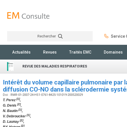
Rechercher
Service C
Rechercher
Actualités
Revues
Traités EMC
Domaines
REVUE DES MALADIES RESPIRATOIRES
Intérêt du volume capillaire pulmonaire par 
diffusion CO-NO dans la sclérodermie syst
Doi : RMR-01-2007-24-HS1-0761-8425-101019-200520029
[1]
T. Perez
,
[2]
G. Denis
,
[1]
N. Bautin
,
[1]
V. Debroucker
,
[2]
D. Launay
,
[2]