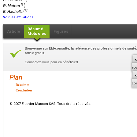
P.Y. Hatron
,
[1]
R. Matran
,
[2]
E. Hachulla
Voir les affiliations
Résumé
Article
Figures
Mots clés
Bienvenue sur EM-consulte, la référence des professionnels de santé.
Article gratuit.
c
Connectez-vous pour en bénéficier!
vo
Plan
co
Résultats
Conclusion
© 2007 Elsevier Masson SAS. Tous droits réservés.