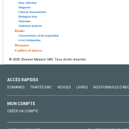
Data collection
Diagnosis
Clinical characteristics
Biological data
Outcomes
Statistical analyses
Results
Characteristics of the population
Liver dysfunction
Discussion
Conflicts of interest
© 2020 Elsevier Masson SAS. Tous droits réservés.
ACCÈS RAPIDES
DOMAINES
TRAITÉS EMC
REVUES
LIVRES
NOS FORMULES D'AB
MON COMPTE
CRÉER UN COMPTE