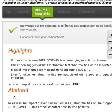
Hospitalier Le Raincy Montfermeil10 avenue du Général LeclercMontfermeil93370France
Résumé
PDF
Article
Tableaux
Références
Mots clés
Bienvenue sur EM-consulte, la référence des professionnels de santé.
Article gratuit.
c
Connectez-vous pour en bénéficier!
vo
Highlights
co
•
Coronavirus disease 2019 (COVID-19) is an emerging infectious disease.
•
It has been suggested that liver function test abnormalities were associated
•
Most of liver injuries are mild and transient during COVID-19.
•
Liver function test abnormalities are associated with a poorer progno
infection.
Le texte complet de cet article est disponible en PDF.
Abstract
Aim
To assess the impact of liver function test (LFT) abnormalities on the progn
2019 (COVID-19) in a French cohort of hospitalized patients.