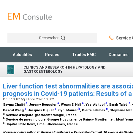
Rechercher
Service C
Rechercher
Actualités
Revues
Traités EMC
Domaines
CLINICS AND RESEARCH IN HEPATOLOGY AND
GASTROENTEROLOGY
Liver function test abnormalities are associ
prognosis in Covid-19 patients: Results of 
Doi : 10.1016/j.clinre.2020.10.002
a
a
a
a
a
Sayma Chaibi
, Jeremy Boussier
, Weam El Hajj
, Yael Abitbol
, Sarah Taieb
,
b
b
b
c
Pascal Wang
, Jacques Piquet
, Cyril Maurer
, Pierre Lahmek
, Stéphane Na
a
Service d’hépato-gastroentérologie, France
b
Service de pneumologie, Groupe Hospitalier Le Raincy Montfermeil, Montferme
c
Hôpital Emile Roux, Limeil-Brevannes, France
⁎
Corresponding author at: Groupe Hospitalier Le Raincy Montfermeil, 10 avenue du Génér