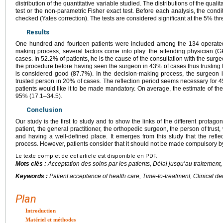
distribution of the quantitative variable studied. The distributions of the qual
test or the non-parametric Fisher exact test. Before each analysis, the condit
checked (Yates correction). The tests are considered significant at the 5% thr
Results
One hundred and fourteen patients were included among the 134 operated 
making process, several factors come into play: the attending physician (G
cases. In 52.2% of patients, he is the cause of the consultation with the sur
the procedure before having seen the surgeon in 43% of cases thus trustin
is considered good (87.7%). In the decision-making process, the surgeon 
trusted person in 20% of cases. The reflection period seems necessary for 
patients would like it to be made mandatory. On average, the estimate of the
95% (17.1–34.5).
Conclusion
Our study is the first to study and to show the links of the different protago
patient, the general practitioner, the orthopedic surgeon, the person of tru
and having a well-defined place. It emerges from this study that the reflec
process. However, patients consider that it should not be made compulsory by
Le texte complet de cet article est disponible en PDF.
Mots clés :
Acceptation des soins par les patients, Délai jusqu’au traitement,
Keywords :
Patient acceptance of health care, Time-to-treatment, Clinical d
Plan
Introduction
Matériel et méthodes