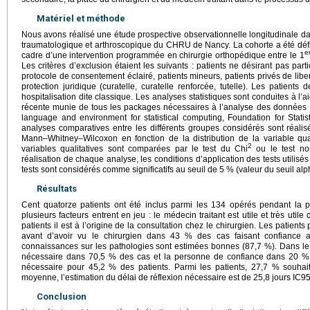
Matériel et méthode
Nous avons réalisé une étude prospective observationnelle longitudinale da
traumatologique et arthroscopique du CHRU de Nancy. La cohorte a été défin
e
cadre d’une intervention programmée en chirurgie orthopédique entre le 1
Les critères d’exclusion étaient les suivants : patients ne désirant pas parti
protocole de consentement éclairé, patients mineurs, patients privés de lib
protection juridique (curatelle, curatelle renforcée, tutelle). Les patients
hospitalisation dite classique. Les analyses statistiques sont conduites à l’a
récente munie de tous les packages nécessaires à l’analyse des données
language and environment for statistical computing, Foundation for Statis
analyses comparatives entre les différents groupes considérés sont réalisé
Mann–Whitney–Wilcoxon en fonction de la distribution de la variable quan
2
variables qualitatives sont comparées par le test du Chi
ou le test no
réalisation de chaque analyse, les conditions d’application des tests utilisés
tests sont considérés comme significatifs au seuil de 5 % (valeur du seuil alp
Résultats
Cent quatorze patients ont été inclus parmi les 134 opérés pendant la 
plusieurs facteurs entrent en jeu : le médecin traitant est utile et très ut
patients il est à l’origine de la consultation chez le chirurgien. Les patient
avant d’avoir vu le chirurgien dans 43 % des cas faisant confiance a
connaissances sur les pathologies sont estimées bonnes (87,7 %). Dans le 
nécessaire dans 70,5 % des cas et la personne de confiance dans 20 % 
nécessaire pour 45,2 % des patients. Parmi les patients, 27,7 % souhaite
moyenne, l’estimation du délai de réflexion nécessaire est de 25,8 jours IC9
Conclusion