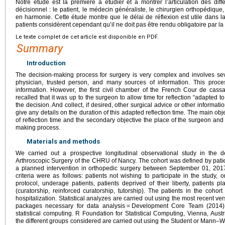
Notre étude est la première à étudier et à montrer l’articulation des dif
décisionnel : le patient, le médecin généraliste, le chirurgien orthopédique
en harmonie. Cette étude montre que le délai de réflexion est utile dans la
patients considèrent cependant qu’il ne doit pas être rendu obligatoire par la
Le texte complet de cet article est disponible en PDF.
Summary
Introduction
The decision-making process for surgery is very complex and involves seve
physician, trusted person, and many sources of information. This proces
information. However, the first civil chamber of the French Cour de cass
recalled that it was up to the surgeon to allow time for reflection “adapted to
the decision. And collect, if desired, other surgical advice or other informat
give any details on the duration of this adapted reflection time. The main obje
of reflection time and the secondary objective the place of the surgeon and 
making process.
Materials and methods
We carried out a prospective longitudinal observational study in the
Arthroscopic Surgery of the CHRU of Nancy. The cohort was defined by patie
a planned intervention in orthopedic surgery between September 01, 201
criteria were as follows: patients not wishing to participate in the study, 
protocol, underage patients, patients deprived of their liberty, patients 
(curatorship, reinforced curatorship, tutorship). The patients in the cohor
hospitalization. Statistical analyzes are carried out using the most recent ve
packages necessary for data analysis
=
Development Core Team (2014).
statistical computing. R Foundation for Statistical Computing, Vienna, Aus
the different groups considered are carried out using the Student or Mann–