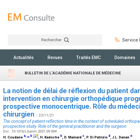
Rechercher
Service C
Rechercher
Actualités
Revues
Traités EMC
Domaines
BULLETIN DE L'ACADÉMIE NATIONALE DE MÉDECINE
La notion de délai de réflexion du patient da
intervention en chirurgie orthopédique pro
prospective monocentrique. Rôle du médeci
chirurgien
- 23/11/21
The concept of patient reflection time in the context of scheduled orthopa
prospective study. Role of the general practitioner and the surgeon
Doi : 10.1016/j.banm.2021.09.004
a
,
⁎
,
b
b
c
d
e
H. Coudane
, H. Kadoche
, D. Mainard
, P. Di Patrizio
, J.L. Danan