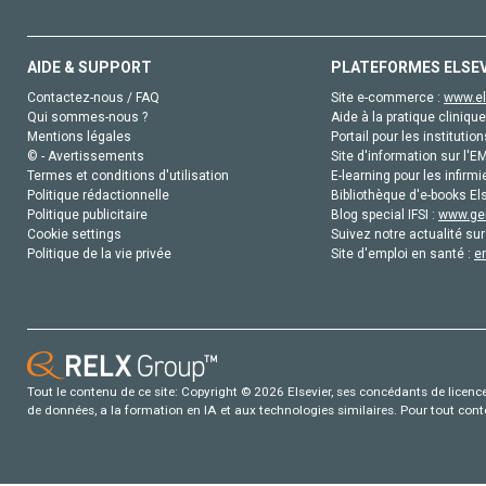
AIDE & SUPPORT
PLATEFORMES ELSE
Contactez-nous / FAQ
Site e-commerce :
www.el
Qui sommes-nous ?
Aide à la pratique clinique
Mentions légales
Portail pour les institution
© - Avertissements
Site d'information sur l'E
Termes et conditions d'utilisation
E-learning pour les infirmi
Politique rédactionnelle
Bibliothèque d'e-books Els
Politique publicitaire
Blog special IFSI :
www.gen
Cookie settings
Suivez notre actualité sur
Politique de la vie privée
Site d'emploi en santé :
e
Tout le contenu de ce site: Copyright © 2026 Elsevier, ses concédants de licence e
de données, a la formation en IA et aux technologies similaires. Pour tout con