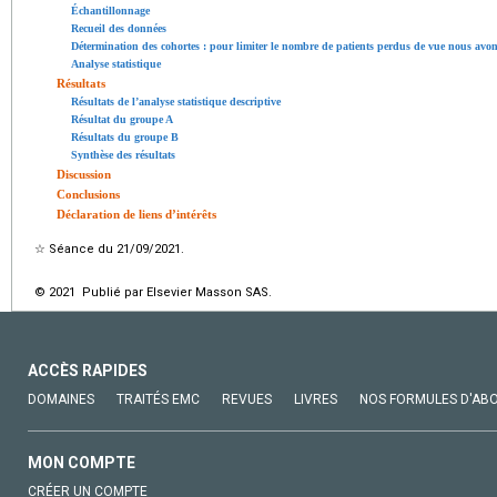
Échantillonnage
Recueil des données
Détermination des cohortes : pour limiter le nombre de patients perdus de vue nous avo
Analyse statistique
Résultats
Résultats de l’analyse statistique descriptive
Résultat du groupe A
Résultats du groupe B
Synthèse des résultats
Discussion
Conclusions
Déclaration de liens d’intérêts
☆
Séance du 21/09/2021.
© 2021 Publié par Elsevier Masson SAS.
ACCÈS RAPIDES
DOMAINES
TRAITÉS EMC
REVUES
LIVRES
NOS FORMULES D'AB
MON COMPTE
CRÉER UN COMPTE