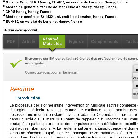
a
Service Cota, CHRU Nancy, EA 4432, université de Lorraine, Nancy, France
b
Médecine générale, faculté de médecine de Nancy, Nancy, France
c
CHRU Nancy, Nancy, France
d
Médecine générale, EA 4432, université de Lorraine, Nancy, France
e
EA 4432, université de Lorraine, Nancy, France
⁎
Auteur correspondant.
Résumé
PDF
Article
Figures
Compléments
Table
Mots clés
Bienvenue sur EM-consulte, la référence des professionnels de santé.
Article gratuit.
c
Connectez-vous pour en bénéficier!
vo
Résumé
co
Introduction
Le processus décisionnel d’une intervention chirurgicale est très complexe e
chirurgien, médecin traitant, personne de confiance, et de nombreuses
nécessite une information claire, loyale et adaptée. Cependant, la première
dans un arrêt du 11 mars 2010 vient de rappeler qu’il incombait au chiru
« adapté au patient pour que ce dernier puisse mûrir la décision et recueillir, 
ou d’autres informations. ». La réglementation et la jurisprudence ne donn
temps de réflexion adapté. L’objectif principal de ce travail est d’étudier la 
secondaire, la place du chirurgien et du médecin traitant dans le processus d