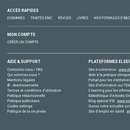
ACCÈS RAPIDES
DOMAINES
TRAITÉS EMC
REVUES
LIVRES
NOS FORMULES D'AB
MON COMPTE
CRÉER UN COMPTE
AIDE & SUPPORT
PLATEFORMES ELSE
Contactez-nous / FAQ
Site e-commerce :
www.el
Qui sommes-nous ?
Aide à la pratique clinique
Mentions légales
Portail pour les institution
© - Avertissements
Site d'information sur l'E
Termes et conditions d'utilisation
E-learning pour les infirmi
Politique rédactionnelle
Bibliothèque d'e-books Els
Politique publicitaire
Blog special IFSI :
www.gen
Cookie settings
Suivez notre actualité sur
Politique de la vie privée
Site d'emploi en santé :
e