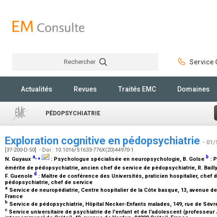
Rechercher
Service C
Rechercher
Actualités
Revues
Traités EMC
Domaines
PÉDOPSYCHIATRIE
Exploration cognitive en pédopsychiatrie
- 01/
[37-200-D-50] - Doi : 10.1016/S1633-776X(20)44970-1
a
,
⁎
b
N. Guyaux
:
Psychologue spécialisée en neuropsychologie
, B. Golse
:
P
émérite de pédopsychiatrie, ancien chef de service de pédopsychiatrie
, R. Baill
d
F. Guenole
:
Maître de conférence des Universités, praticien hospitalier, chef 
pédopsychiatrie, chef de service
a
Service de neuropédiatrie, Centre hospitalier de la Côte basque, 13, avenue d
France
b
Service de pédopsychiatrie, Hôpital Necker-Enfants malades, 149, rue de Sèvre
c
Service universitaire de psychiatrie de l'enfant et de l'adolescent (professeur J