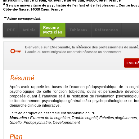
intercommunal de Créteil, 40, avenue de Verdun, 94000 Créteil, France
d
Service universitaire de psychiatrie de l'enfant et de l'adolescent, Centre hosp
Côte-de-Nacre, 14000 Caen, France
Auteur correspondant.
Résumé
PDF
Article
Tableaux
Références
Mots clés
Bienvenue sur EM-consulte, la référence des professionnels de santé.
L’accès au texte intégral de cet article nécessite un abonnement.
EMC D
Résumé
Après avoir rappelé les bases de l'examen pédopsychiatrique de la cogniti
psychologique de cette fonction (objectifs, outils et perspective dévelo
proposée quant à l'analyse et à la restitution de l'évaluation psychologique
le fonctionnement psychologique général et/ou psychopathologique se tro
démarche clinique intégrative.
Le texte complet de cet article est disponible en PDF.
Mots-clés :
Examen de la cognition, Trouble cognitif, Échelles piagétiennes,
Gibello, Pédopsychiatrie, Développement
Plan