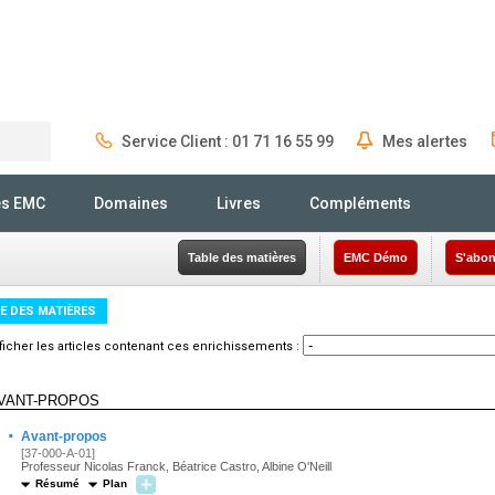
Service Client : 01 71 16 55 99
Mes alertes
Rechercher
és EMC
Domaines
Livres
Compléments
Table des matières
EMC Démo
S'abon
E DES MATIÈRES
ficher les articles contenant ces enrichissements :
VANT-PROPOS
·
Avant-propos
[37-000-A-01]
Professeur Nicolas Franck, Béatrice Castro, Albine O'Neill
Résumé
Plan