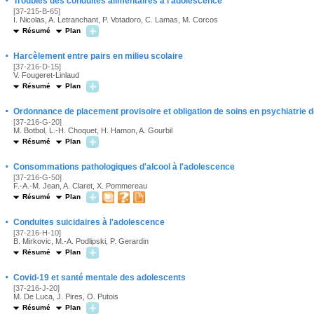
·
Troubles des conduites alimentaires à l'adolescence
[37-215-B-65]
I. Nicolas, A. Letranchant, P. Votadoro, C. Lamas, M. Corcos
Résumé
Plan
·
Harcèlement entre pairs en milieu scolaire
[37-216-D-15]
V. Fougeret-Linlaud
Résumé
Plan
·
Ordonnance de placement provisoire et obligation de soins en psychiatrie d
[37-216-G-20]
M. Botbol, L.-H. Choquet, H. Hamon, A. Gourbil
Résumé
Plan
·
Consommations pathologiques d'alcool à l'adolescence
[37-216-G-50]
F.-A.-M. Jean, A. Claret, X. Pommereau
Résumé
Plan
·
Conduites suicidaires à l'adolescence
[37-216-H-10]
B. Mirkovic, M.-A. Podlipski, P. Gerardin
Résumé
Plan
·
Covid-19 et santé mentale des adolescents
[37-216-J-20]
M. De Luca, J. Pires, O. Putois
Résumé
Plan