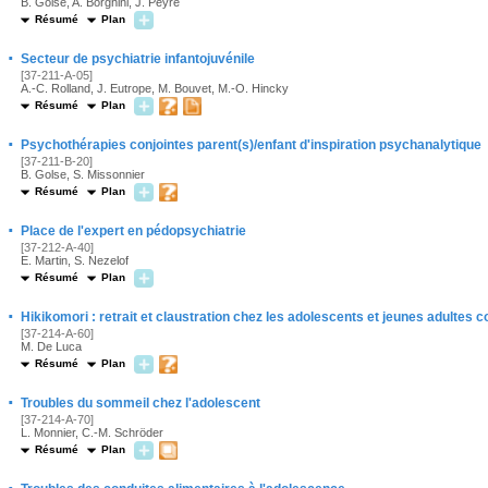
B. Golse, A. Borghini, J. Peyré
Résumé
Plan
·
Secteur de psychiatrie infantojuvénile
[37-211-A-05]
A.-C. Rolland, J. Eutrope, M. Bouvet, M.-O. Hincky
Résumé
Plan
·
Psychothérapies conjointes parent(s)/enfant d'inspiration psychanalytique
[37-211-B-20]
B. Golse, S. Missonnier
Résumé
Plan
·
Place de l'expert en pédopsychiatrie
[37-212-A-40]
E. Martin, S. Nezelof
Résumé
Plan
·
Hikikomori : retrait et claustration chez les adolescents et jeunes adultes
[37-214-A-60]
M. De Luca
Résumé
Plan
·
Troubles du sommeil chez l'adolescent
[37-214-A-70]
L. Monnier, C.-M. Schröder
Résumé
Plan