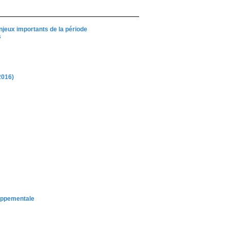
njeux importants de la période
s
2016)
loppementale