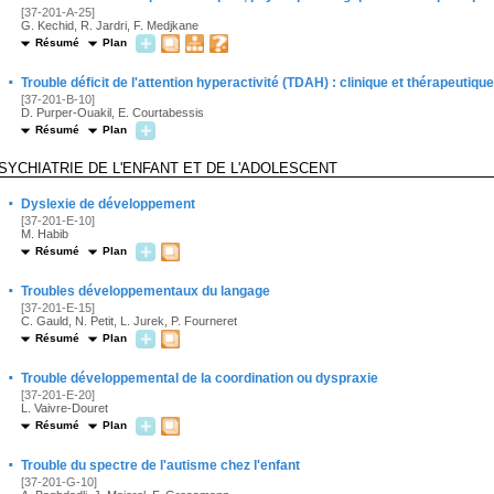
[37-201-A-25]
G. Kechid, R. Jardri, F. Medjkane
Résumé
Plan
·
Trouble déficit de l'attention hyperactivité (TDAH) : clinique et thérapeutique
[37-201-B-10]
D. Purper-Ouakil, E. Courtabessis
Résumé
Plan
SYCHIATRIE DE L'ENFANT ET DE L'ADOLESCENT
·
Dyslexie de développement
[37-201-E-10]
M. Habib
Résumé
Plan
·
Troubles développementaux du langage
[37-201-E-15]
C. Gauld, N. Petit, L. Jurek, P. Fourneret
Résumé
Plan
·
Trouble développemental de la coordination ou dyspraxie
[37-201-E-20]
L. Vaivre-Douret
Résumé
Plan
·
Trouble du spectre de l'autisme chez l'enfant
[37-201-G-10]