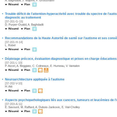
A. Baghdadli, J. Majorel, F. Grossmann
Résumé
Plan
·
Trouble déficit de l'attention-hyperactivité avec trouble du spectre de l'auti
diagnostic au traitement
[37-201-G-15]
D. Purper-Ouakil, A. Baghdadli
Résumé
Plan
·
Recommandations de la Haute Autorité de santé sur l'autisme et ses cons
[37-201-H-14]
L. Robel
Résumé
Plan
·
Dépistage précoce, évaluation diagnostique et prises en charge éducatives
[37-201-L-10]
P. Atzori, A. Beggiato, C. Colineaux, E. Humeau, V. Vantalon
Résumé
Plan
·
Neuroarchitecture appliquée à l'autisme
[37-202-V-10]
H. Atti
Résumé
Plan
·
Aspects psychopathologiques liés aux cancers, tumeurs et leucémies de l'e
[37-203-A-11]
E. Savouré, M. Raffard, A. Dubois-Jankovic, E. Vial-Cholley
Résumé
Plan