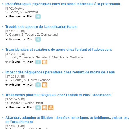
·
Problématiques psychiques dans les aides médicales à la procréation
[37-204-G-40]
C. Caron, S. Bydlowski
Résumé
Plan
·
Troubles du spectre de l'alcoolisation fœtale
[37-205-F-10]
P. Garzon, S. Toutain, D. Germanaud
Résumé
Plan
·
Transidentités et variations de genre chez l'enfant et l'adolescent
[37-205-F-20]
L. Jurek, C. Leroy, P. Neuville, J. Chambry, F. Medjkane
Résumé
Plan
·
Impact des négligences parentales chez l'enfant de moins de 3 ans
[37-208-A-85]
A.-S. Pernel, N. Garret-Gloanec
Résumé
Plan
·
Traitements pharmacologiques chez l'enfant et chez l'adolescent
[37-209-A-10]
O. Bonnot, F. Gollier-Briant
Résumé
Plan
·
Abandon, adoption et filiation : données historiques et juridiques, enjeux 
de l'attachement
[37-210-A-40]