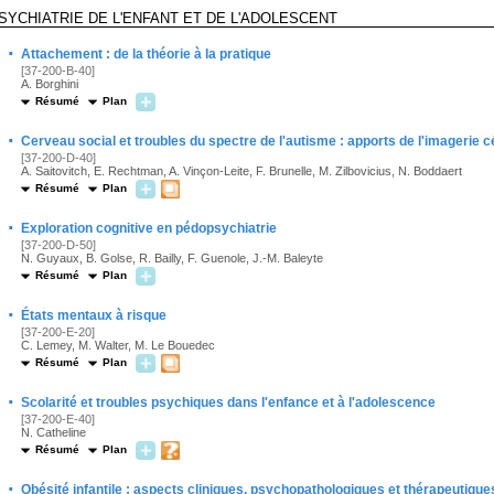
SYCHIATRIE DE L'ENFANT ET DE L'ADOLESCENT
·
Attachement : de la théorie à la pratique
[37-200-B-40]
A. Borghini
Résumé
Plan
·
Cerveau social et troubles du spectre de l'autisme : apports de l'imagerie c
[37-200-D-40]
A. Saitovitch, E. Rechtman, A. Vinçon-Leite, F. Brunelle, M. Zilbovicius, N. Boddaert
Résumé
Plan
·
Exploration cognitive en pédopsychiatrie
[37-200-D-50]
N. Guyaux, B. Golse, R. Bailly, F. Guenole, J.-M. Baleyte
Résumé
Plan
·
États mentaux à risque
[37-200-E-20]
C. Lemey, M. Walter, M. Le Bouedec
Résumé
Plan
·
Scolarité et troubles psychiques dans l'enfance et à l'adolescence
[37-200-E-40]
N. Catheline
Résumé
Plan
·
Obésité infantile : aspects cliniques, psychopathologiques et thérapeutique