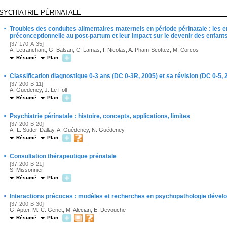
SYCHIATRIE PÉRINATALE
·
Troubles des conduites alimentaires maternels en période périnatale : les e
préconceptionnelle au post-partum et leur impact sur le devenir des enfant
[37-170-A-35]
A. Letranchant, G. Balsan, C. Lamas, I. Nicolas, A. Pham-Scottez, M. Corcos
Résumé
Plan
·
Classification diagnostique 0-3 ans (DC 0-3R, 2005) et sa révision (DC 0-5, 
[37-200-B-11]
A. Guedeney, J. Le Foll
Résumé
Plan
·
Psychiatrie périnatale : histoire, concepts, applications, limites
[37-200-B-20]
A.-L. Sutter-Dallay, A. Guédeney, N. Guédeney
Résumé
Plan
·
Consultation thérapeutique prénatale
[37-200-B-21]
S. Missonnier
Résumé
Plan
·
Interactions précoces : modèles et recherches en psychopathologie déve
[37-200-B-30]
G. Apter, M.-C. Genet, M. Alecian, E. Devouche
Résumé
Plan