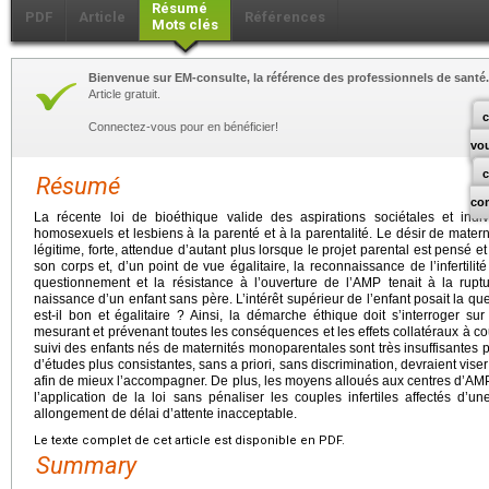
Résumé
PDF
Article
Références
Mots clés
Bienvenue sur EM-consulte, la référence des professionnels de santé.
Article gratuit.
c
Connectez-vous pour en bénéficier!
vo
Résumé
co
La récente loi de bioéthique valide des aspirations sociétales et indi
homosexuels et lesbiens à la parenté et à la parentalité. Le désir de mater
légitime, forte, attendue d’autant plus lorsque le projet parental est pensé e
son corps et, d’un point de vue égalitaire, la reconnaissance de l’infertili
questionnement et la résistance à l’ouverture de l’AMP tenait à la rup
naissance d’un enfant sans père. L’intérêt supérieur de l’enfant posait la qu
est-il bon et égalitaire ? Ainsi, la démarche éthique doit s’interroger su
mesurant et prévenant toutes les conséquences et les effets collatéraux à cou
suivi des enfants nés de maternités monoparentales sont très insuffisantes p
d’études plus consistantes, sans a priori, sans discrimination, devraient vise
afin de mieux l’accompagner. De plus, les moyens alloués aux centres d’AMP
l’application de la loi sans pénaliser les couples infertiles affectés d
allongement de délai d’attente inacceptable.
Le texte complet de cet article est disponible en PDF.
Summary