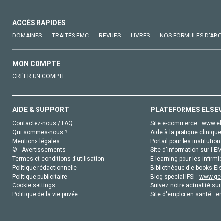
ACCÈS RAPIDES
DOMAINES
TRAITÉS EMC
REVUES
LIVRES
NOS FORMULES D'AB
MON COMPTE
CRÉER UN COMPTE
AIDE & SUPPORT
PLATEFORMES ELSE
Contactez-nous / FAQ
Site e-commerce :
www.el
Qui sommes-nous ?
Aide à la pratique clinique
Mentions légales
Portail pour les institution
© - Avertissements
Site d'information sur l'E
Termes et conditions d'utilisation
E-learning pour les infirmi
Politique rédactionnelle
Bibliothèque d'e-books Els
Politique publicitaire
Blog special IFSI :
www.gen
Cookie settings
Suivez notre actualité sur
Politique de la vie privée
Site d'emploi en santé :
e