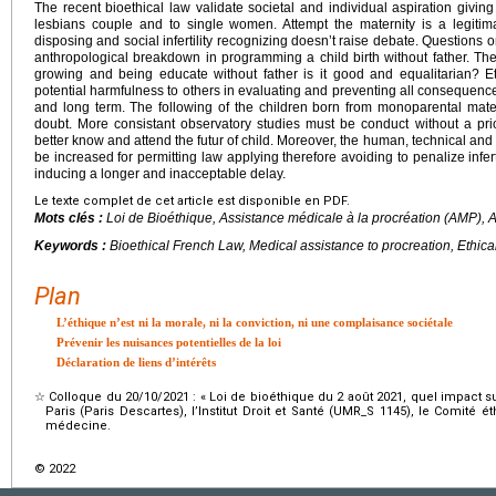
The recent bioethical law validate societal and individual aspiration givi
lesbians couple and to single women. Attempt the maternity is a legitima
disposing and social infertility recognizing doesn’t raise debate. Questions 
anthropological breakdown in programming a child birth without father. The s
growing and being educate without father is it good and equalitarian? E
potential harmfulness to others in evaluating and preventing all consequences 
and long term. The following of the children born from monoparental mate
doubt. More consistant observatory studies must be conduct without a prior
better know and attend the futur of child. Moreover, the human, technical and
be increased for permitting law applying therefore avoiding to penalize infer
inducing a longer and inacceptable delay.
Le texte complet de cet article est disponible en PDF.
Mots clés :
Loi de Bioéthique, Assistance médicale à la procréation (AMP), 
Keywords :
Bioethical French Law, Medical assistance to procreation, Ethica
Plan
L’éthique n’est ni la morale, ni la conviction, ni une complaisance sociétale
Prévenir les nuisances potentielles de la loi
Déclaration de liens d’intérêts
☆
Colloque du 20/10/2021 : « Loi de bioéthique du 2 août 2021, quel impact sur
Paris (Paris Descartes), l’Institut Droit et Santé (UMR_S 1145), le Comité 
médecine.
© 2022