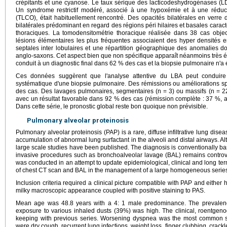
crépitants et une cyanose. Le taux sérique des lacticodeshydrogénases (
Un syndrome restrictif modéré, associé à une hypoxémie et à une réduct
(TLCO), était habituellement rencontré. Des opacités bilatérales en verre 
bilatérales prédominant en regard des régions péri hilaires et basales carac
thoraciques. La tomodensitométrie thoracique réalisée dans 38 cas object
lésions élémentaires les plus fréquentes associaient des hyper densités e
septales inter lobulaires et une répartition géographique des anomalies d
anglo-saxons. Cet aspect bien que non spécifique apparaît néanmoins très 
conduit à un diagnostic final dans 62 % des cas et la biopsie pulmonaire n'
Ces données suggèrent que l'analyse attentive du LBA peut conduire 
systématique d'une biopsie pulmonaire. Des rémissions ou améliorations 
des cas. Des lavages pulmonaires, segmentaires (n = 3) ou massifs (n = 2
avec un résultat favorable dans 92 % des cas (rémission complète : 37 %, amé
Dans cette série, le pronostic global reste bon quoique non prévisible.
Pulmonary alveolar proteinosis
Pulmonary alveolar proteinosis (PAP) is a rare, diffuse infiltrative lung dis
accumulation of abnormal lung surfactant in the alveoli and distal airways. Al
large scale studies have been published. The diagnosis is conventionally ba
invasive procedures such as bronchoalveolar lavage (BAL) remains controver
was conducted in an attempt to update epidemiological, clinical and long t
of chest CT scan and BAL in the management of a large homogeneous series 
Inclusion criteria required a clinical picture compatible with PAP and either 
milky macroscopic appearance coupled with positive staining to PAS.
Mean age was 48.8 years with a 4: 1 male predominance. The prevalen
exposure to various inhaled dusts (39%) was high. The clinical, roentgeno
keeping with previous series. Worsening dyspnea was the most common 
were dry cough, recurrent lung infections, weight loss, finger clubbing, cra