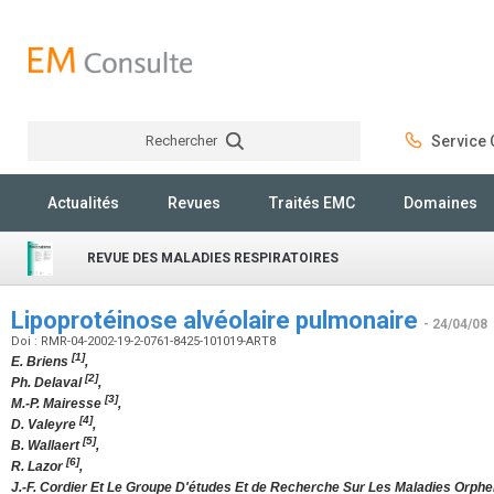
Rechercher
Service C
Rechercher
Actualités
Revues
Traités EMC
Domaines
REVUE DES MALADIES RESPIRATOIRES
Lipoprotéinose alvéolaire pulmonaire
- 24/04/08
Doi : RMR-04-2002-19-2-0761-8425-101019-ART8
[1]
E. Briens
,
[2]
Ph. Delaval
,
[3]
M.-P. Mairesse
,
[4]
D. Valeyre
,
[5]
B. Wallaert
,
[6]
R. Lazor
,
J.-F. Cordier Et Le Groupe D'études Et de Recherche Sur Les Maladies Orph