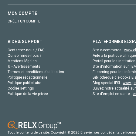
MON COMPTE
CRÉER UN COMPTE
AIDE & SUPPORT
PLATEFORMES ELSE
Contactez-nous / FAQ
Site e-commerce :
www.el
Qui sommes-nous ?
Aide à la pratique clinique
Mentions légales
Portail pour les institution
© - Avertissements
Site d'information sur l'E
Termes et conditions d'utilisation
E-learning pour les infirmi
Politique rédactionnelle
Bibliothèque d'e-books Els
Politique publicitaire
Blog special IFSI :
www.gen
Cookie settings
Suivez notre actualité sur
Politique de la vie privée
Site d'emploi en santé :
e
Tout le contenu de ce site: Copyright © 2026 Elsevier, ses concédants de licence e