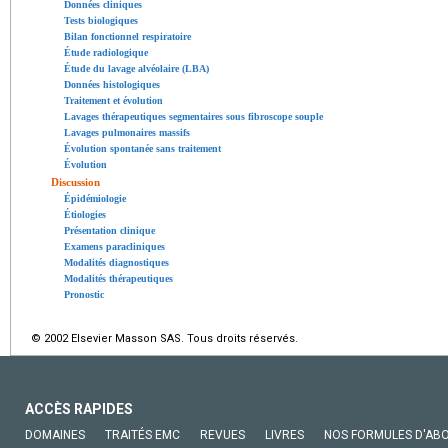
Données cliniques
Tests biologiques
Bilan fonctionnel respiratoire
Étude radiologique
Étude du lavage alvéolaire (LBA)
Données histologiques
Traitement et évolution
Lavages thérapeutiques segmentaires sous fibroscope souple
Lavages pulmonaires massifs
Évolution spontanée sans traitement
Évolution
Discussion
Épidémiologie
Étiologies
Présentation clinique
Examens paracliniques
Modalités diagnostiques
Modalités thérapeutiques
Pronostic
© 2002 Elsevier Masson SAS. Tous droits réservés.
ACCÈS RAPIDES
DOMAINES
TRAITÉS EMC
REVUES
LIVRES
NOS FORMULES D'AB