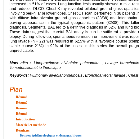
increased in 51% of cases. Lung function tests usually showed a mild restr
and reduced DLCO. Chest X ray revealed bilateral ground glass opacities
involving peri-hilar or lower lobes. Chest CT scan, performed in 38 patients, 
with diffuse intra-alveolar ground glass opacities (33/38) and interlobular 
paving appearance in the typical geographic pattern (32/38). This latt
diagnosis. Segmental BAL led to a definitive diagnosis in 62% and lung bi
These data suggest that careful BAL analysis can be sufficient to provide 
biopsy. During follow-up, spontaneous remission or improvement was repor
lung lavage (n = 22) was required in 62.5% with a favorable course (co
stable course 21%) in 92% of the cases. In this series the overall pro
unpredictable.
Mots clés :
Lipoprotéinose alvéolaire pulmonaire , Lavage bronchoalv
Tomodensitométrie thoracique
Keywords:
Pulmonary alveolar proteinosis , Bronchoalveolar lavage , Chest
Plan
Résumé
Résumé
Résumé
Résumé
Introduction
Matériel et méthode
Résultats
Données épidémiologiques et démographiques