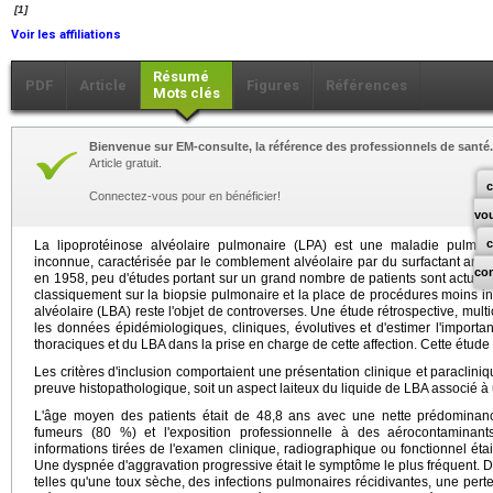
[1]
Voir les affiliations
Résumé
PDF
Article
Figures
Références
Mots clés
Bienvenue sur EM-consulte, la référence des professionnels de santé.
Article gratuit.
c
Connectez-vous pour en bénéficier!
vo
La lipoprotéinose alvéolaire pulmonaire (LPA) est une maladie pulmonaire
inconnue, caractérisée par le comblement alvéolaire par du surfactant anorma
co
en 1958, peu d'études portant sur un grand nombre de patients sont actuell
classiquement sur la biopsie pulmonaire et la place de procédures moins in
alvéolaire (LBA) reste l'objet de controverses. Une étude rétrospective, multi
les données épidémiologiques, cliniques, évolutives et d'estimer l'impor
thoraciques et du LBA dans la prise en charge de cette affection. Cette étude 
Les critères d'inclusion comportaient une présentation clinique et paraclini
preuve histopathologique, soit un aspect laiteux du liquide de LBA associé à
L'âge moyen des patients était de 48,8 ans avec une nette prédominan
fumeurs (80 %) et l'exposition professionnelle à des aérocontaminant
informations tirées de l'examen clinique, radiographique ou fonctionnel éta
Une dyspnée d'aggravation progressive était le symptôme le plus fréquent. D
telles qu'une toux sèche, des infections pulmonaires récidivantes, une perte