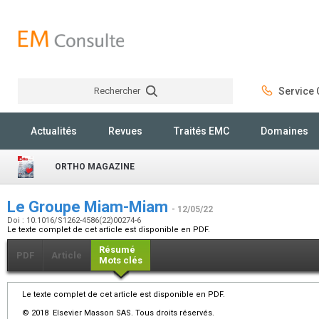
Rechercher
Service C
Rechercher
Actualités
Revues
Traités EMC
Domaines
ORTHO MAGAZINE
Le Groupe Miam-Miam
- 12/05/22
Doi : 10.1016/S1262-4586(22)00274-6
Le texte complet de cet article est disponible en PDF.
Résumé
PDF
Article
Mots clés
Le texte complet de cet article est disponible en PDF.
© 2018 Elsevier Masson SAS. Tous droits réservés.