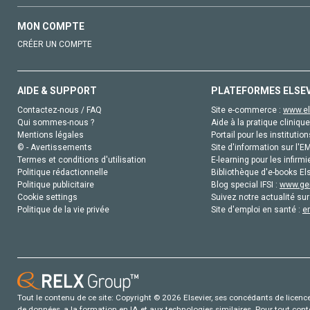
MON COMPTE
CRÉER UN COMPTE
AIDE & SUPPORT
PLATEFORMES ELSE
Contactez-nous / FAQ
Site e-commerce :
www.el
Qui sommes-nous ?
Aide à la pratique clinique
Mentions légales
Portail pour les institution
© - Avertissements
Site d'information sur l'E
Termes et conditions d'utilisation
E-learning pour les infirmi
Politique rédactionnelle
Bibliothèque d'e-books Els
Politique publicitaire
Blog special IFSI :
www.gen
Cookie settings
Suivez notre actualité sur
Politique de la vie privée
Site d'emploi en santé :
e
Tout le contenu de ce site: Copyright © 2026 Elsevier, ses concédants de licence e
de données, a la formation en IA et aux technologies similaires. Pour tout con