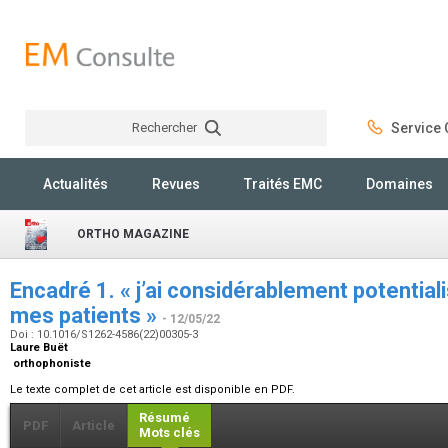
Rechercher
Service C
Rechercher
Actualités
Revues
Traités EMC
Domaines
ORTHO MAGAZINE
Encadré 1. « j’ai considérablement potential
mes patients »
- 12/05/22
Doi : 10.1016/S1262-4586(22)00305-3
Laure Buët
orthophoniste
Le texte complet de cet article est disponible en PDF.
Résumé
PDF
Article
Mots clés