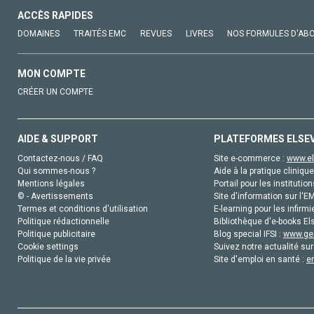
ACCÈS RAPIDES
DOMAINES
TRAITÉS EMC
REVUES
LIVRES
NOS FORMULES D'AB
MON COMPTE
CRÉER UN COMPTE
AIDE & SUPPORT
PLATEFORMES ELSE
Contactez-nous / FAQ
Site e-commerce :
www.el
Qui sommes-nous ?
Aide à la pratique clinique
Mentions légales
Portail pour les institution
© - Avertissements
Site d'information sur l'E
Termes et conditions d'utilisation
E-learning pour les infirmi
Politique rédactionnelle
Bibliothèque d'e-books Els
Politique publicitaire
Blog special IFSI :
www.gen
Cookie settings
Suivez notre actualité sur
Politique de la vie privée
Site d'emploi en santé :
e