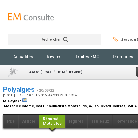
Rechercher
Service C
Rechercher
Actualités
Revues
Traités EMC
Domaines
AKOS (TRAITÉ DE MÉDECINE)
Polyalgies
- 20/05/22
[1-0910] - Doi : 10.1016/S1634-6939(22)83633-4
M. Gayraud
Médecine interne, Institut mutualiste Montsouris, 42, boulevard Jourdan, 75014 
Résumé
PDF
Article
Figures
Tableaux
Référence
Mots clés