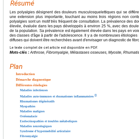
Résumé
Les polyalgies désignent des douleurs musculosquelettiques qui se différ
une extension plus importante, touchant au moins trois régions non con
polyalgies sont un motif très fréquent de consultation. La prévalence des do
élevée, évaluée dans les pays développés à environ 25 %, avec des doule
de la population. Sa prévalence est également élevée dans les pays en voi
des classes d'âge à partir de l'adolescence. Il y a de nombreuses étiologie
diffuses qui doivent être recherchées avant d'envisager un diagnostic de fib
Le texte complet de cet article est disponible en PDF.
Mots-clés :
Arthrose, Fibromyalgie, Métastases osseuses, Myosite, Rhumati
Plan
Introduction
Démarche diagnostique
Différentes étiologies
Maladies infectieuses
[
]
Maladies auto-immunes et rhumatismes inflammatoires
Rhumatismes dégénératifs
Myopathies
Maladies malignes
Ostéomalacie
Endocrinopathies et troubles métaboliques
Maladies neurologiques
Syndrome d'hypermobilité articulaire
Fibromyalgie