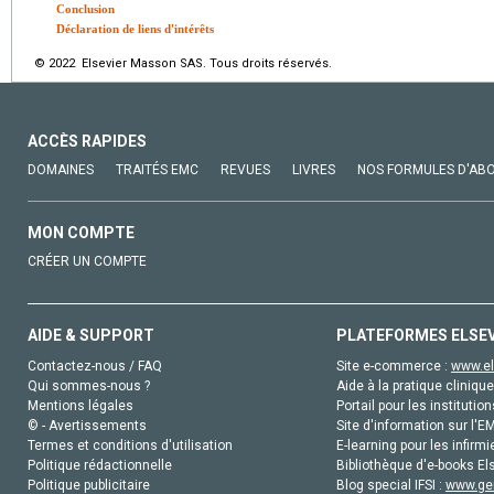
Conclusion
Déclaration de liens d'intérêts
© 2022 Elsevier Masson SAS. Tous droits réservés.
ACCÈS RAPIDES
DOMAINES
TRAITÉS EMC
REVUES
LIVRES
NOS FORMULES D'AB
MON COMPTE
CRÉER UN COMPTE
AIDE & SUPPORT
PLATEFORMES ELSE
Contactez-nous / FAQ
Site e-commerce :
www.el
Qui sommes-nous ?
Aide à la pratique clinique
Mentions légales
Portail pour les institution
© - Avertissements
Site d'information sur l'E
Termes et conditions d'utilisation
E-learning pour les infirmi
Politique rédactionnelle
Bibliothèque d'e-books Els
Politique publicitaire
Blog special IFSI :
www.gen