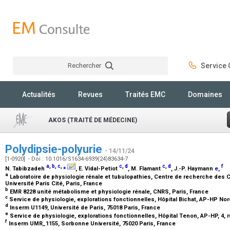
Rechercher
Service C
Rechercher
Actualités
Revues
Traités EMC
Domaines
AKOS (TRAITÉ DE MÉDECINE)
Polydipsie-polyurie
- 14/11/24
[1-0920] - Doi : 10.1016/S1634-6939(24)83634-7
a
,
b
,
c
,
⁎
c
,
d
c
,
d
f
N. Tabibzadeh
, E. Vidal-Petiot
, M. Flamant
, J.-P. Haymann
e
,
a
Laboratoire de physiologie rénale et tubulopathies, Centre de recherche des C
Université Paris Cité, Paris, France
b
EMR 8228 unité métabolisme et physiologie rénale, CNRS, Paris, France
c
Service de physiologie, explorations fonctionnelles, Hôpital Bichat, AP-HP Nord
d
Inserm U1149, Université de Paris, 75018 Paris, France
e
Service de physiologie, explorations fonctionnelles, Hôpital Tenon, AP-HP, 4, r
f
Inserm UMR_1155, Sorbonne Université, 75020 Paris, France