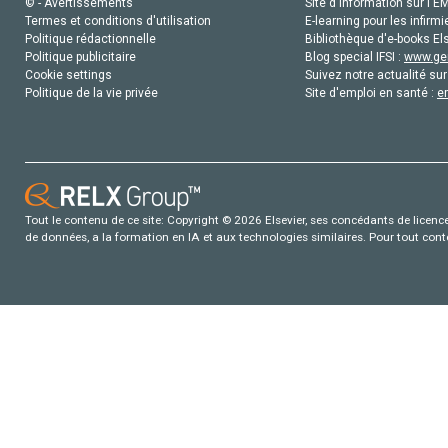
© - Avertissements
Site d'information sur l'E
Termes et conditions d'utilisation
E-learning pour les infirmi
Politique rédactionnelle
Bibliothèque d'e-books Els
Politique publicitaire
Blog special IFSI :
www.gen
Cookie settings
Suivez notre actualité sur
Politique de la vie privée
Site d'emploi en santé :
e
Tout le contenu de ce site: Copyright © 2026 Elsevier, ses concédants de licence e
de données, a la formation en IA et aux technologies similaires. Pour tout con