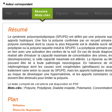
Auteur correspondant.
Résumé
PDF
Article
Figures
Tableaux
Référence
Mots clés
Résumé
Le syndrome polyuropolydipsique (SPUPD) est défini par une polyurie supé
apports hydriques. Une fois la polyurie confirmée par un recueil urinair
polyurie osmotique dont la cause la plus fréquente est le diabète sucré 
polydipsie ou la polyurie laquelle induit le SPUPD. La polydipsie primaire 
en lien avec une activation des centres de la soif. En cas de doute diagnost
réalisé afin d'évaluer la capacité maximale de concentration des urines, év
(desmopressine), si cette capacité maximale est altérée. La réponse au Mini
pouvant être lié à toute pathologie neurologique. En l'absence de rép
néphrogénique dont les causes sont congénitales (génétiques) ou acqu
traitement varie selon la cause du SPUPD, mais les apports hydriques doiven
au risque de développer une hypernatrémie, et les apports osmolaires (se
doivent être diminués pour limiter la polyurie.
Le texte complet de cet article est disponible en PDF.
Mots-clés :
Polyurie, Polydipsie, Diabète insipide, Potomanie, Concentration
Plan
Définition
Démarche diagnostique