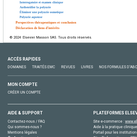
Interrogatoire et examen clinique
Authentifier la polyurie
Éliminer une polyurie osmotique
Polyurie aqueuse
Perspectives thérapeutiques et conclusion
Déclaration de liens d'intérêts
© 2024 Elsevier Masson SAS. Tous droits réservés.
ACCÈS RAPIDES
DOMAINES
TRAITÉS EMC
REVUES
LIVRES
NOS FORMULES D'AB
MON COMPTE
CRÉER UN COMPTE
AIDE & SUPPORT
PLATEFORMES ELSE
Contactez-nous / FAQ
Site e-commerce :
www.el
Qui sommes-nous ?
Aide à la pratique clinique
Mentions légales
Portail pour les institution