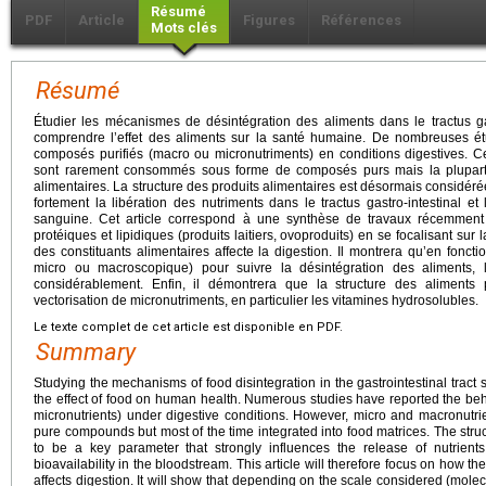
Résumé
PDF
Article
Figures
Références
Mots clés
Résumé
Étudier les mécanismes de désintégration des aliments dans le tractus ga
comprendre l’effet des aliments sur la santé humaine. De nombreuses é
composés purifiés (macro ou micronutriments) en conditions digestives. C
sont rarement consommés sous forme de composés purs mais la plupart
alimentaires. La structure des produits alimentaires est désormais considé
fortement la libération des nutriments dans le tractus gastro-intestinal et 
sanguine. Cet article correspond à une synthèse de travaux récemment 
protéiques et lipidiques (produits laitiers, ovoproduits) en se focalisant sur 
des constituants alimentaires affecte la digestion. Il montrera qu’en foncti
micro ou macroscopique) pour suivre la désintégration des aliments,
considérablement. Enfin, il démontrera que la structure des aliments 
vectorisation de micronutriments, en particulier les vitamines hydrosolubles.
Le texte complet de cet article est disponible en PDF.
Summary
Studying the mechanisms of food disintegration in the gastrointestinal tract
the effect of food on human health. Numerous studies have reported the be
micronutrients) under digestive conditions. However, micro and macronutri
pure compounds but most of the time integrated into food matrices. The stru
to be a key parameter that strongly influences the release of nutrients 
bioavailability in the bloodstream. This article will therefore focus on how th
affects digestion. It will show that depending on the scale considered (molec