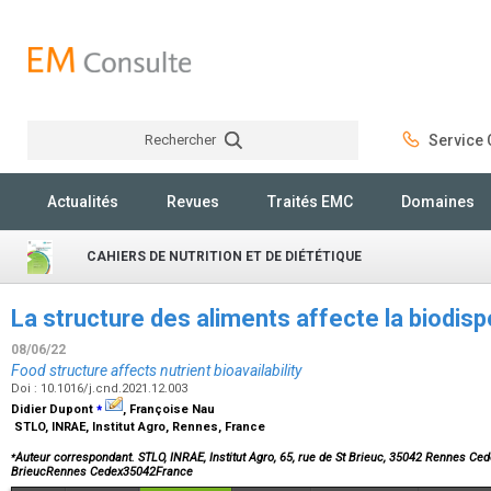
Rechercher
Service C
Rechercher
Actualités
Revues
Traités EMC
Domaines
CAHIERS DE NUTRITION ET DE DIÉTÉTIQUE
La structure des aliments affecte la biodisp
08/06/22
Food structure affects nutrient bioavailability
Doi : 10.1016/j.cnd.2021.12.003
⁎
Didier Dupont
, Françoise Nau
STLO, INRAE, Institut Agro, Rennes, France
⁎
Auteur correspondant. STLO, INRAE, Institut Agro, 65, rue de St Brieuc, 35042 Rennes Cede
BrieucRennes Cedex35042France