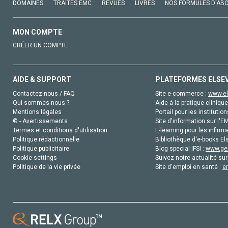
DOMAINES
TRAITÉS EMC
REVUES
LIVRES
NOS FORMULES D'AB
MON COMPTE
CRÉER UN COMPTE
AIDE & SUPPORT
PLATEFORMES ELSE
Contactez-nous / FAQ
Site e-commerce :
www.el
Qui sommes-nous ?
Aide à la pratique clinique
Mentions légales
Portail pour les institution
© - Avertissements
Site d'information sur l'E
Termes et conditions d'utilisation
E-learning pour les infirmi
Politique rédactionnelle
Bibliothèque d'e-books Els
Politique publicitaire
Blog special IFSI :
www.gen
Cookie settings
Suivez notre actualité sur
Politique de la vie privée
Site d'emploi en santé :
e