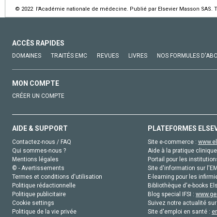
© 2022 l'Académie nationale de médecine. Publié par Elsevier Masson SAS. To
ACCÈS RAPIDES
DOMAINES
TRAITÉS EMC
REVUES
LIVRES
NOS FORMULES D'AB
MON COMPTE
CRÉER UN COMPTE
AIDE & SUPPORT
PLATEFORMES ELSE
Contactez-nous / FAQ
Site e-commerce :
www.el
Qui sommes-nous ?
Aide à la pratique clinique
Mentions légales
Portail pour les institution
© - Avertissements
Site d'information sur l'E
Termes et conditions d'utilisation
E-learning pour les infirmi
Politique rédactionnelle
Bibliothèque d'e-books Els
Politique publicitaire
Blog special IFSI :
www.gen
Cookie settings
Suivez notre actualité sur
Politique de la vie privée
Site d'emploi en santé :
e