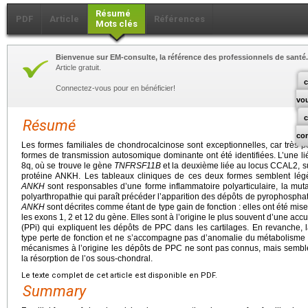
Résumé
PDF
Article
Références
Mots clés
Bienvenue sur EM-consulte, la référence des professionnels de santé.
Article gratuit.
c
Connectez-vous pour en bénéficier!
vo
Résumé
co
Les formes familiales de chondrocalcinose sont exceptionnelles, car très p
formes de transmission autosomique dominante ont été identifiées. L’une 
8q, où se trouve le gène
TNFRSF11B
et la deuxième liée au locus CCAL2, s
protéine ANKH. Les tableaux cliniques de ces deux formes semblent légèr
ANKH
sont responsables d’une forme inflammatoire polyarticulaire, la mu
polyarthropathie qui paraît précéder l’apparition des dépôts de pyrophosph
ANKH
sont décrites comme étant de type gain de fonction : elles ont été mi
les exons 1, 2 et 12 du gène. Elles sont à l’origine le plus souvent d’une a
(PPi) qui expliquent les dépôts de PPC dans les cartilages. En revanche, 
type perte de fonction et ne s’accompagne pas d’anomalie du métabolisme 
mécanismes à l’origine les dépôts de PPC ne sont pas connus, mais semble
la résorption de l’os sous-chondral.
Le texte complet de cet article est disponible en PDF.
Summary