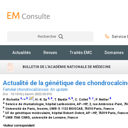
Rechercher
Service C
Rechercher
Actualités
Revues
Traités EMC
Domaines
BULLETIN DE L'ACADÉMIE NATIONALE DE MÉDECINE
Actualité de la génétique des chondrocalci
Familial chondrocalcinosis: An update
Doi : 10.1016/j.banm.2022.03.010
a
,
⁎
,
b
a
,
b
a
,
b
b
,
c
d
P. Richette
, H.-K. Ea
, T. Bardin
, C. Collet
, P. Netter
a
Service de rhumatologie, hôpital Lariboisière, AP–HP, 2, rue Ambroise-Paré, 75
b
Université de Paris, Inserm, UMR-S 1132 BIOSCAR, 75010 Paris, France
c
UF de génétique moléculaire, hôpital Robert-Debré, AP–HP, 75019 Paris, Franc
d
UMR 7365 CNRS, université de Lorraine, France
⁎
Auteur correspondant.