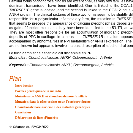
Familial forms of chondrocalcinosis are exceptional, as very few families ha
dominant transmission have been identified. One is linked to the CCA
TNFRSF11B
gene is located, and the second is linked to the CCAL2 locus
ANKH protein. The clinical pictures of these two forms seem to be slightly dif
responsible for a polyarticular inflammatory form, the mutation in
TNFRSF1
that seems to precede the appearance of calcium pyrophosphate deposits 
as gain-of-function mutations: they have been identified in the 5’UTR, as w
They are most often responsible for an accumulation of inorganic pyrop
deposits of PPC in cartilage. In contrast, the
TNFRSF11B
mutation appears t
accompanied by abnormalities in PPi metabolism or ANKH expression. The
are not known but appear to involve increased resorption of subchondral bon
Le texte complet de cet article est disponible en PDF.
Mots clés :
Chondrocalcinosis, ANKH, Ostéoprotegerin, Arthrite
Keywords :
Chondrocalcinosis, ANKH, Osteoprotegerin, Arthritis
Plan
Introduction
Formes génétiques de la maladie
Mutations de ANKH et chondrocalcinose familiale
Mutation dans le gène codant pour l’ostéoprotégrine
Chondrocalcinose associée à des maladies génétiques
Conclusion
Déclaration de liens d’intérêts
☆
Séance du 22/03/2022.