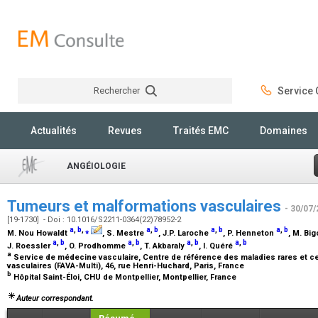
Rechercher
Service C
Rechercher
Actualités
Revues
Traités EMC
Domaines
ANGÉIOLOGIE
Tumeurs et malformations vasculaires
- 30/07/
[19-1730] - Doi : 10.1016/S2211-0364(22)78952-2
a
,
b
,
⁎
a
,
b
a
,
b
a
,
b
M. Nou Howaldt
, S. Mestre
, J.P. Laroche
, P. Henneton
, M. Bi
a
,
b
a
,
b
a
,
b
a
,
b
J. Roessler
, O. Prodhomme
, T. Akbaraly
, I. Quéré
a
Service de médecine vasculaire, Centre de référence des maladies rares et 
vasculaires (FAVA-Multi), 46, rue Henri-Huchard, Paris, France
b
Hôpital Saint-Éloi, CHU de Montpellier, Montpellier, France
Auteur correspondant.