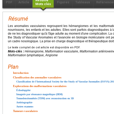
Résumé
PDF
Article
Figures
Tableaux
Référence
Mots clés
Résumé
Les anomalies vasculaires regroupent les hémangiomes et les malformatio
nourrissons, les enfants et les adultes. Elles sont parfois diagnostiquées à 
de ne les diagnostiquer qu'à l'âge adulte au moment d'une complication. La cla
the Study of Vascular Anomalies et l'avancée en biologie moléculaire ont per
un cadre nosologique. La prise en charge diagnostique et thérapeutique doit ê
Le texte complet de cet article est disponible en PDF.
Mots-clés :
Hémangiome, Malformation vasculaire, Malformation artériovein
Malformation lymphatique, Angiome
Plan
Introduction
Classification des anomalies vasculaires
Classification de l'International Society for the Study of Vascular Anomalies (ISSVA) 20
Explorations des malformations vasculaires
Échodoppler
Imagerie par résonance magnétique (IRM)
Tomodensitométrie (TDM) avec reconstruction en 3D
Artériographie
Autres examens
Tumeurs vasculaires