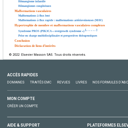
Hémangiome infantile
Hémangiomes congénitaux
Malformations vasculaires
Malformations à flux lent
Malformations à flux rapide : malformations artérioveineuses (MAV)
Hypertrophie de membre et malformations vasculaires complexes
[
,
,
,
,
,
,
]
Syndrome PROS (PIK3CA « overgrowth syndrome »)
Prise en charge multidisciplinaire et perspectives thérapeutiques
Conclusion
Déclaration de liens d'intérêts
© 2022 Elsevier Masson SAS. Tous droits réservés.
ACCÈS RAPIDES
DOMAINES
TRAITÉS EMC
REVUES
LIVRES
NOS FORMULES D'AB
MON COMPTE
CRÉER UN COMPTE
AIDE & SUPPORT
PLATEFORMES ELSE