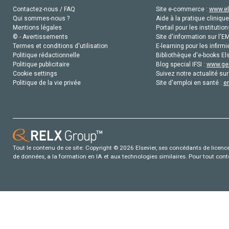
Contactez-nous / FAQ
Site e-commerce :
www.el
Qui sommes-nous ?
Aide à la pratique clinique
Mentions légales
Portail pour les institution
© - Avertissements
Site d'information sur l'E
Termes et conditions d'utilisation
E-learning pour les infirmi
Politique rédactionnelle
Bibliothèque d'e-books Els
Politique publicitaire
Blog special IFSI :
www.gen
Cookie settings
Suivez notre actualité sur
Politique de la vie privée
Site d'emploi en santé :
e
Tout le contenu de ce site: Copyright © 2026 Elsevier, ses concédants de licence e
de données, a la formation en IA et aux technologies similaires. Pour tout con