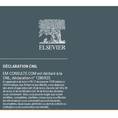
DÉCLARATION CNIL
EM-CONSULTE.COM est déclaré à la
CNIL, déclaration n° 1286925.
En application de la loi nº78-17 du 6 janvier 1978 relative à
l'informatique, aux fichiers et aux libertés, vous disposez
des droits d'opposition (art.26 de la loi), d'accès (art.34 à 38
de la loi), et de rectification (art.36 de la loi) des données
vous concernant. Ainsi, vous pouvez exiger que soient
rectifiées, complétées, clarifiées, mises à jour ou effacées
les informations vous concernant qui sont inexactes,
incomplètes, équivoques, périmées ou dont la collecte ou
l'utilisation ou la conservation est interdite.
Les informations personnelles concernant les visiteurs de
notre site, y compris leur identité, sont confidentielles.
Le responsable du site s'engage sur l'honneur à respecter