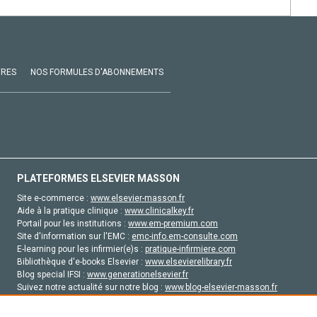
VRES
NOS FORMULES D'ABONNEMENTS
PLATEFORMES ELSEVIER MASSON
Site e-commerce :
www.elsevier-masson.fr
Aide à la pratique clinique :
www.clinicalkey.fr
Portail pour les institutions :
www.em-premium.com
Site d'information sur l'EMC :
emc-info.em-consulte.com
E-learning pour les infirmier(e)s :
pratique-infirmiere.com
Bibliothèque d'e-books Elsevier :
www.elsevierelibrary.fr
Blog special IFSI :
www.generationelsevier.fr
Suivez notre actualité sur notre blog :
www.blog-elsevier-masson.fr
Site d'emploi en santé :
emploisante.com