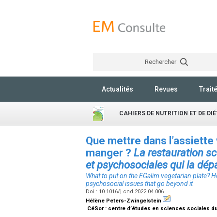
Rechercher
Actualités
Revues
Trait
CAHIERS DE NUTRITION ET DE DI
Que mettre dans l’assiette
manger ?
La restauration sc
et psychosociales qui la dép
What to put on the EGalim vegetarian plate? H
psychosocial issues that go beyond it
Doi : 10.1016/j.cnd.2022.04.006
Hélène Peters-Zwingelstein
CéSor : centre d’études en sciences sociales du