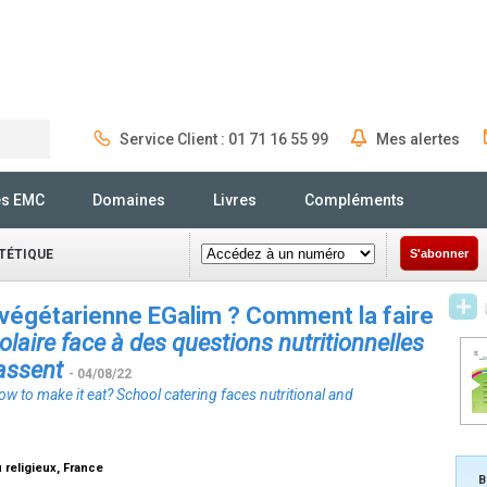
Service Client : 01 71 16 55 99
Mes alertes
Rechercher
és EMC
Domaines
Livres
Compléments
ÉTÉTIQUE
S'abonner
 végétarienne EGalim ? Comment la faire
olaire face à des questions nutritionnelles
assent
- 04/08/22
ow to make it eat? School catering faces nutritional and
 religieux, France
B