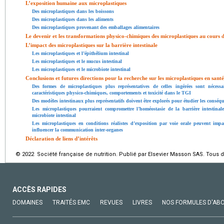
L’exposition humaine aux microplastiques
Des microplastiques dans les boissons
Des microplastiques dans les aliments
Des microplastiques provenant des emballages alimentaires
Le devenir et les transformations physico-chimiques des microplastiques au cours d
L’impact des microplastiques sur la barrière intestinale
Les microplastiques et l’épithélium intestinal
Les microplastiques et le mucus intestinal
Les microplastiques et le microbiote intestinal
Conclusions et futures directions pour la recherche sur les microplastiques en santé
Des formes de microplastiques plus représentatives de celles ingérées sont nécessa
caractéristiques physico-chimiques, comportements et toxicité dans le TGI
Des modèles intestinaux plus représentatifs doivent être explorés pour étudier les consé
Les microplastiques pourraient compromettre l’homéostasie de la barrière intestinal
microbiote intestinal
Les microplastiques en conditions réalistes d’exposition par voie orale peuvent impac
influencer la communication inter-organes
Déclaration de liens d’intérêts
© 2022 Société française de nutrition. Publié par Elsevier Masson SAS. Tous d
ACCÈS RAPIDES
DOMAINES
TRAITÉS EMC
REVUES
LIVRES
NOS FORMULES D'AB