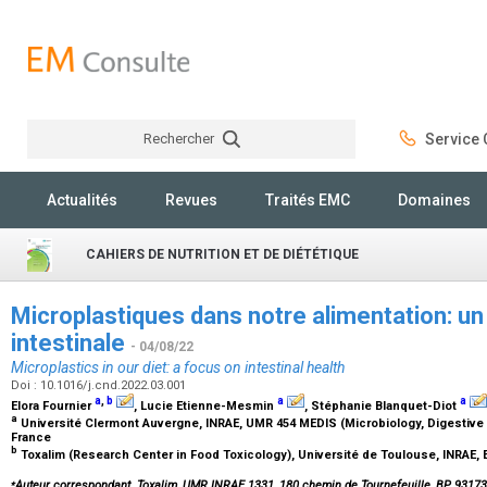
Rechercher
Service C
Rechercher
Actualités
Revues
Traités EMC
Domaines
CAHIERS DE NUTRITION ET DE DIÉTÉTIQUE
Microplastiques dans notre alimentation: un
intestinale
- 04/08/22
Microplastics in our diet: a focus on intestinal health
Doi : 10.1016/j.cnd.2022.03.001
a
,
b
a
a
Elora Fournier
, Lucie Etienne-Mesmin
, Stéphanie Blanquet-Diot
a
Université Clermont Auvergne, INRAE, UMR 454 MEDIS (Microbiology, Digestive 
France
b
Toxalim (Research Center in Food Toxicology), Université de Toulouse, INRAE,
⁎
Auteur correspondant. Toxalim, UMR INRAE 1331, 180 chemin de Tournefeuille, BP 9317