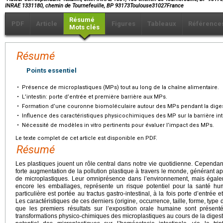
INRAE 1331180, chemin de Tournefeuille, BP 93173Toulouse31027France
Résumé
PDF
Article
Figures
Tableaux
Référence
Mots clés
Résumé
Points essentiel
•
Présence de microplastiques (MPs) tout au long de la chaîne alimentaire.
•
L’intestin: porte d’entrée et première barrière aux MPs.
•
Formation d’une couronne biomoléculaire autour des MPs pendant la diges
•
Influence des caractéristiques physicochimiques des MP sur la barrière int
•
Nécessité de modèles in vitro pertinents pour évaluer l’impact des MPs.
Le texte complet de cet article est disponible en PDF.
Résumé
Les plastiques jouent un rôle central dans notre vie quotidienne. Cependan
forte augmentation de la pollution plastique à travers le monde, générant a
de microplastiques. Leur omniprésence dans l’environnement, mais égale
encore les emballages, représente un risque potentiel pour la santé hu
particulière est portée au tractus gastro-intestinal, à la fois porte d’entrée
Les caractéristiques de ces derniers (origine, occurrence, taille, forme, type
que les premiers résultats sur l’exposition orale humaine sont présent
transformations physico-chimiques des microplastiques au cours de la digestio