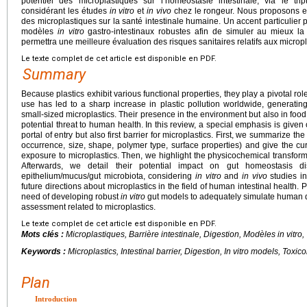
potentiel des microplastiques sur l’homéostasie intestinale, via le tri
considérant les études
in vitro
et
in vivo
chez le rongeur. Nous proposons enf
des microplastiques sur la santé intestinale humaine. Un accent particulier 
modèles
in vitro
gastro-intestinaux robustes afin de simuler au mieux la
permettra une meilleure évaluation des risques sanitaires relatifs aux microp
Le texte complet de cet article est disponible en PDF.
Summary
Because plastics exhibit various functional properties, they play a pivotal role
use has led to a sharp increase in plastic pollution worldwide, generati
small-sized microplastics. Their presence in the environment but also in fo
potential threat to human health. In this review, a special emphasis is given 
portal of entry but also first barrier for microplastics. First, we summarize the
occurrence, size, shape, polymer type, surface properties) and give the c
exposure to microplastics. Then, we highlight the physicochemical transforma
Afterwards, we detail their potential impact on gut homeostasis di
epithelium/mucus/gut microbiota, considering
in vitro
and
in vivo
studies in
future directions about microplastics in the field of human intestinal health.
need of developing robust
in vitro
gut models to adequately simulate human dig
assessment related to microplastics.
Le texte complet de cet article est disponible en PDF.
Mots clés :
Microplastiques, Barrière intestinale, Digestion, Modèles
in vitro
,
Keywords :
Microplastics, Intestinal barrier, Digestion,
In vitro
models, Toxico
Plan
Introduction