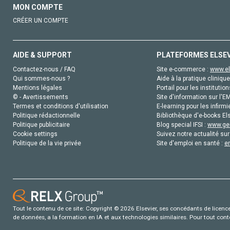
MON COMPTE
CRÉER UN COMPTE
AIDE & SUPPORT
PLATEFORMES ELSE
Contactez-nous / FAQ
Site e-commerce :
www.el
Qui sommes-nous ?
Aide à la pratique clinique
Mentions légales
Portail pour les institution
© - Avertissements
Site d'information sur l'E
Termes et conditions d'utilisation
E-learning pour les infirmi
Politique rédactionnelle
Bibliothèque d'e-books Els
Politique publicitaire
Blog special IFSI :
www.gen
Cookie settings
Suivez notre actualité sur
Politique de la vie privée
Site d'emploi en santé :
e
Tout le contenu de ce site: Copyright © 2026 Elsevier, ses concédants de licence e
de données, a la formation en IA et aux technologies similaires. Pour tout con