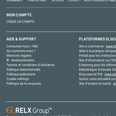
DOMAINES
TRAITÉS EMC
REVUES
LIVRES
NOS FORMULES D'AB
MON COMPTE
CRÉER UN COMPTE
AIDE & SUPPORT
PLATEFORMES ELSE
Contactez-nous / FAQ
Site e-commerce :
www.el
Qui sommes-nous ?
Aide à la pratique clinique
Mentions légales
Portail pour les institution
© - Avertissements
Site d'information sur l'E
Termes et conditions d'utilisation
E-learning pour les infirmi
Politique rédactionnelle
Bibliothèque d'e-books Els
Politique publicitaire
Blog special IFSI :
www.gen
Cookie settings
Suivez notre actualité sur
Politique de la vie privée
Site d'emploi en santé :
e