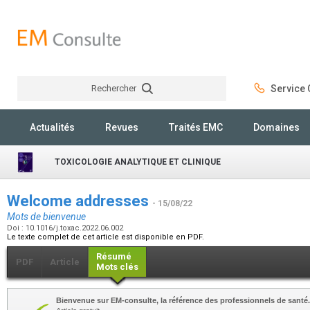
Rechercher
Service C
Rechercher
Actualités
Revues
Traités EMC
Domaines
TOXICOLOGIE ANALYTIQUE ET CLINIQUE
Welcome addresses
- 15/08/22
Mots de bienvenue
Doi : 10.1016/j.toxac.2022.06.002
Le texte complet de cet article est disponible en PDF.
Résumé
PDF
Article
Mots clés
Bienvenue sur EM-consulte, la référence des professionnels de santé.