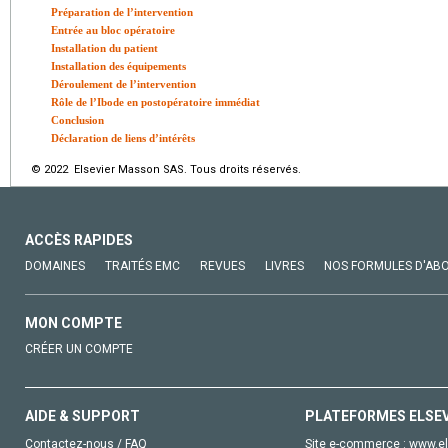
Préparation de l’intervention
Entrée au bloc opératoire
Installation du patient
Installation des équipements
Déroulement de l’intervention
Rôle de l’Ibode en postopératoire immédiat
Conclusion
Déclaration de liens d’intérêts
© 2022 Elsevier Masson SAS. Tous droits réservés.
ACCÈS RAPIDES
DOMAINES
TRAITÉS EMC
REVUES
LIVRES
NOS FORMULES D'AB
MON COMPTE
CRÉER UN COMPTE
AIDE & SUPPORT
PLATEFORMES ELSE
Contactez-nous / FAQ
Site e-commerce :
www.el