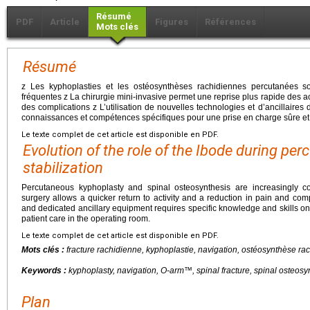
Résumé
PDF
Article
Figures
Références
Mots clés
Résumé
z Les kyphoplasties et les ostéosynthèses rachidiennes percutanées s
fréquentes z La chirurgie mini-invasive permet une reprise plus rapide des ac
des complications z L’utilisation de nouvelles technologies et d’ancillaires 
connaissances et compétences spécifiques pour une prise en charge sûre et d
Le texte complet de cet article est disponible en PDF.
Evolution of the role of the Ibode during pe
stabilization
Percutaneous kyphoplasty and spinal osteosynthesis are increasingly 
surgery allows a quicker return to activity and a reduction in pain and co
and dedicated ancillary equipment requires specific knowledge and skills on th
patient care in the operating room.
Le texte complet de cet article est disponible en PDF.
Mots clés :
fracture rachidienne, kyphoplastie, navigation, ostéosynthèse 
Keywords :
kyphoplasty, navigation, O-arm™, spinal fracture, spinal osteos
Plan