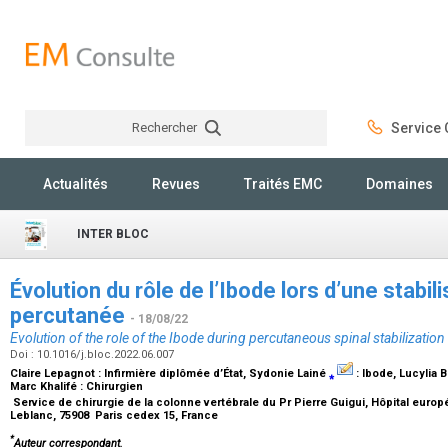
Rechercher
Service C
Rechercher
Actualités
Revues
Traités EMC
Domaines
INTER BLOC
Évolution du rôle de l’Ibode lors d’une stabil
percutanée
- 18/08/22
Evolution of the role of the Ibode during percutaneous spinal stabilization
Doi : 10.1016/j.bloc.2022.06.007
Claire Lepagnot :
Infirmière diplômée d’État
, Sydonie Lainé
⁎
:
Ibode
, Lucylia 
Marc Khalifé :
Chirurgien
Service de chirurgie de la colonne vertébrale du Pr Pierre Guigui, Hôpital eu
Leblanc, 75908 Paris cedex 15, France
*
Auteur correspondant.