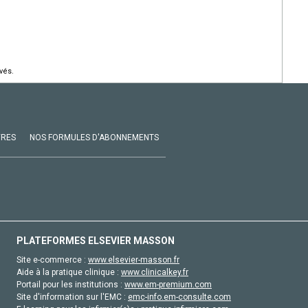
vés.
VRES
NOS FORMULES D'ABONNEMENTS
PLATEFORMES ELSEVIER MASSON
Site e-commerce :
www.elsevier-masson.fr
Aide à la pratique clinique :
www.clinicalkey.fr
Portail pour les institutions :
www.em-premium.com
Site d'information sur l'EMC :
emc-info.em-consulte.com