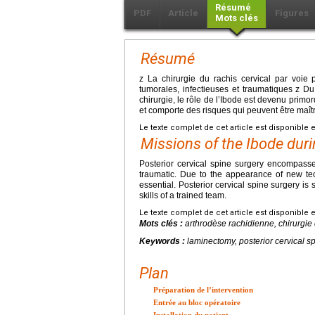
Résumé
PDF
Article
Figures
Mots clés
Résumé
z La chirurgie du rachis cervical par voie 
tumorales, infectieuses et traumatiques z Du 
chirurgie, le rôle de l’Ibode est devenu primor
et comporte des risques qui peuvent être maî
Le texte complet de cet article est disponible 
Missions of the Ibode duri
Posterior cervical spine surgery encompasses
traumatic. Due to the appearance of new tec
essential. Posterior cervical spine surgery is
skills of a trained team.
Le texte complet de cet article est disponible 
Mots clés :
arthrodèse rachidienne, chirurgie 
Keywords :
laminectomy, posterior cervical sp
Plan
Préparation de l’intervention
Entrée au bloc opératoire