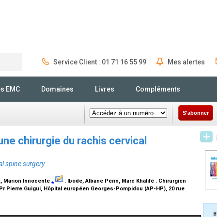
Service Client : 01 71 16 55 99
Mes alertes
Rechercher
és EMC
Domaines
Livres
Compléments
S'abonner
une chirurgie du rachis cervical
al spine surgery
t
, Marion Innocente
⁎
:
Ibode
, Albane Périn, Marc Khalifé :
Chirurgien
 Pr Pierre Guigui, Hôpital européen Georges-Pompidou (AP-HP), 20 rue
B