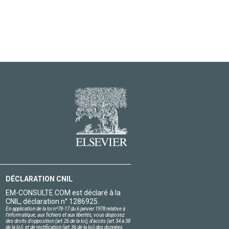
DÉCLARATION CNIL
EM-CONSULTE.COM est déclaré à la
CNIL, déclaration n° 1286925.
En application de la loi nº78-17 du 6 janvier 1978 relative à
l'informatique, aux fichiers et aux libertés, vous disposez
des droits d'opposition (art.26 de la loi), d'accès (art.34 à 38
de la loi), et de rectification (art.36 de la loi) des données