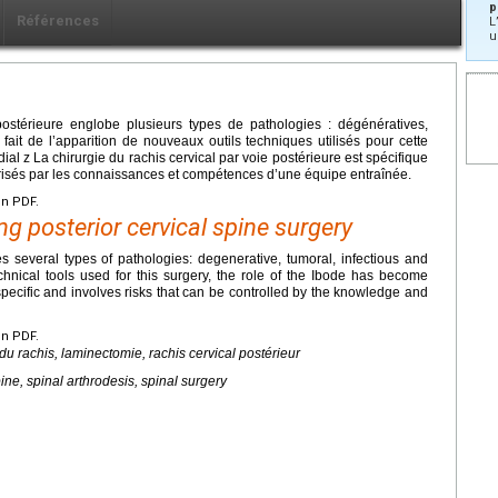
p
Références
L
u
postérieure englobe plusieurs types de pathologies : dégénératives,
fait de l’apparition de nouveaux outils techniques utilisés pour cette
dial z La chirurgie du rachis cervical par voie postérieure est spécifique
trisés par les connaissances et compétences d’une équipe entraînée.
en PDF.
ng posterior cervical spine surgery
 several types of pathologies: degenerative, tumoral, infectious and
hnical tools used for this surgery, the role of the Ibode has become
 specific and involves risks that can be controlled by the knowledge and
en PDF.
du rachis, laminectomie, rachis cervical postérieur
ine, spinal arthrodesis, spinal surgery