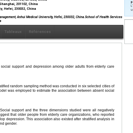
p
, Shanghai, 201102, China
L
y, Hefei, 230032, China
u
anagement, Anhui Medical University, Hefei, 230032, China.School of Health Services
a
Tableaux
Références
 social support and depression among older adults from elderly care
ratified random sampling method was conducted in six selected cities of
model was employed to estimate the association between absent social
 Social support and the three dimensions studied were all negatively
uggest that older people from elderly care organizations, who reported
lop depression. This association also existed after stratified analysis in
and gender.