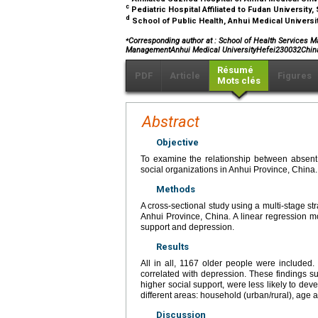
c
Pediatric Hospital Affiliated to Fudan University
d
School of Public Health, Anhui Medical Universit
⁎
Corresponding author at : School of Health Services M
ManagementAnhui Medical UniversityHefei230032Chin
Résumé
PDF
Article
Figures
Mots clés
Abstract
Objective
To examine the relationship between absent
social organizations in Anhui Province, China.
Methods
A cross-sectional study using a multi-stage st
Anhui Province, China. A linear regression 
support and depression.
Results
All in all, 1167 older people were included.
correlated with depression. These findings s
higher social support, were less likely to deve
different areas: household (urban/rural), age 
Discussion