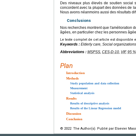
Des niveaux plus élevés de soutien social s
concordent avec la plupart des données de la l
Nous avons néanmoins aussi des résultats diff
Conclusions
Nos recherches montrent que l'amélioration du
âgées, en particulier chez les personnes âgée
Le texte complet de cet article est disponible 
Keywords :
Elderly care, Social organization
Abbreviations :
MSPSS
,
CES-D-10
,
VIF
,
95 %
Plan
Introduction
Methods
Study population and data collection
Measurement
Statistical analysis
Results
Results of descriptive analysis
Results of the Linear Regression model
Discussion
Conclusion
© 2022 The Author(s). Publié par Elsevier Mass