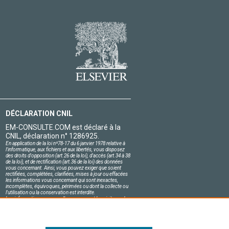
DÉCLARATION CNIL
EM-CONSULTE.COM est déclaré à la
CNIL, déclaration n° 1286925.
En application de la loi nº78-17 du 6 janvier 1978 relative à
l'informatique, aux fichiers et aux libertés, vous disposez
des droits d'opposition (art.26 de la loi), d'accès (art.34 à 38
de la loi), et de rectification (art.36 de la loi) des données
vous concernant. Ainsi, vous pouvez exiger que soient
rectifiées, complétées, clarifiées, mises à jour ou effacées
les informations vous concernant qui sont inexactes,
incomplètes, équivoques, périmées ou dont la collecte ou
l'utilisation ou la conservation est interdite.
Les informations personnelles concernant les visiteurs de
notre site, y compris leur identité, sont confidentielles.
Le responsable du site s'engage sur l'honneur à respecter
les conditions légales de confidentialité applicables en
France et à ne pas divulguer ces informations à des tiers.