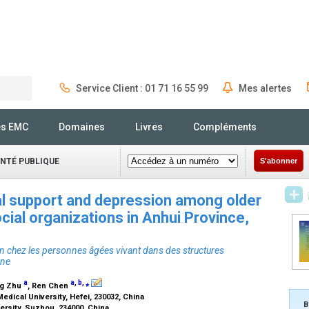
Service Client : 01 71 16 55 99
Mes alertes
Rechercher
és EMC
Domaines
Livres
Compléments
ANTÉ PUBLIQUE
S'abonner
al support and depression among older
cial organizations in Anhui Province,
sion chez les personnes âgées vivant dans des structures
ine
a
a
,
b
,
⁎
ng Zhu
, Ren Chen
dical University, Hefei, 230032, China
B
versity, Suzhou, 234000, China