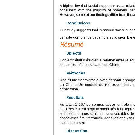
A higher level of social support was correla
consistent with the majority of previous lit
However, some of our findings differ from those
Conclusions
Our study suggests that improved social suppo
Le texte complet de cet article est disponible 
Résumé
Objectif
L'objectif était d’étudier la relation entre le
structures médico-sociales en Chine.
Méthodes
Une étude transversale avec échantillonnage al
en Chine. Un modèle de régression linéaire 
dépression.
Résultats
Au total, 1 167 personnes âgées ont été incl
étudiées étaient négativement liés à la dépre
soins gériatriques sont moins susceptibles de s
association était retrouvée dans les analyses 
d'âge et le sexe.
Discussion