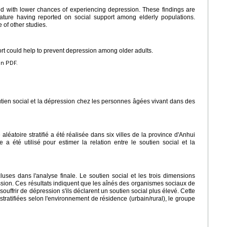
ted with lower chances of experiencing depression. These findings are
erature having reported on social support among elderly populations.
 of other studies.
rt could help to prevent depression among older adults.
en PDF.
 soutien social et la dépression chez les personnes âgées vivant dans des
éatoire stratifié a été réalisée dans six villes de la province d'Anhui
a été utilisé pour estimer la relation entre le soutien social et la
uses dans l'analyse finale. Le soutien social et les trois dimensions
ssion. Ces résultats indiquent que les aînés des organismes sociaux de
ouffrir de dépression s'ils déclarent un soutien social plus élevé. Cette
stratifiées selon l'environnement de résidence (urbain/rural), le groupe