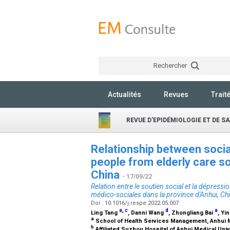
Rechercher
Actualités
Revues
Trait
REVUE D'EPIDÉMIOLOGIE ET DE S
Relationship between soci
people from elderly care so
China
- 17/09/22
Relation entre le soutien social et la dépres
médico-sociales dans la province d'Anhui, Ch
Doi : 10.1016/j.respe.2022.05.007
a
,
c
d
a
Ling Tang
, Danni Wang
, Zhongliang Bai
, Yi
a
School of Health Services Management, Anhui Me
b
Affiliated Suzhou Hospital of Anhui Medical Uni