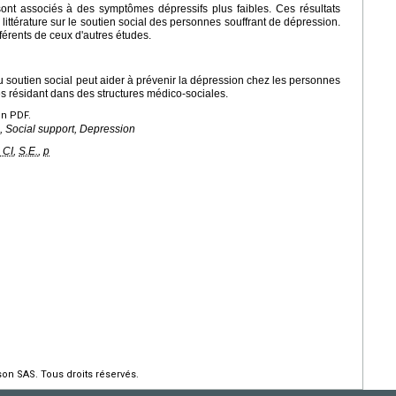
ont associés à des symptômes dépressifs plus faibles. Ces résultats
ittérature sur le soutien social des personnes souffrant de dépression.
érents de ceux d'autres études.
 soutien social peut aider à prévenir la dépression chez les personnes
s résidant dans des structures médico-sociales.
en PDF.
s, Social support, Depression
 CI
,
S.E.
,
p
on SAS. Tous droits réservés.