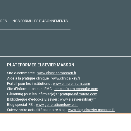
VRES
NOS FORMULES D'ABONNEMENTS
PLATEFORMES ELSEVIER MASSON
Site e-commerce :
www.elsevier-masson.fr
Aide à la pratique clinique :
www.clinicalkey.fr
Portail pour les institutions :
www.em-premium.com
Site d'information sur l'EMC :
emc-info.em-consulte.com
E-learning pour les infirmier(e)s :
pratique-infirmiere.com
Bibliothèque d'e-books Elsevier :
www.elsevierelibrary.fr
Blog special IFSI :
www.generationelsevier.fr
Suivez notre actualité sur notre blog :
www.blog-elsevier-masson.fr
Site d'emploi en santé :
emploisante.com