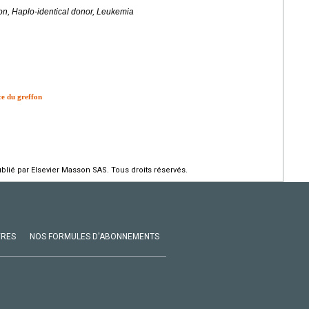
ion, Haplo-identical donor, Leukemia
ce du greffon
ié par Elsevier Masson SAS. Tous droits réservés.
VRES
NOS FORMULES D'ABONNEMENTS