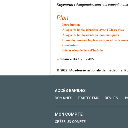
Keywords :
Allogeneic stem cell transplantat
Plan
Introduction
Allogreffe haplo-identique avec TCD ex vivo
Allogreffe haplo-identique non manipulée
Choix du donneur haplo-identique et de la sour
Conclusion
Déclaration de liens d’intérêts
☆
Séance du 10/05/2022.
© 2022 l'Académie nationale de médecine. Publ
ACCÈS RAPIDES
DOMAINES
TRAITÉS EMC
REVUES
LI
MON COMPTE
CRÉER UN COMPTE