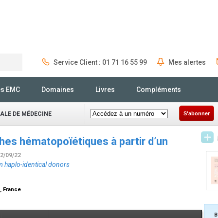
Service Client : 01 71 16 55 99
Mes alertes
Rechercher
és EMC
Domaines
Livres
Compléments
NALE DE MÉDECINE
S'abonner
ches hématopoïétiques à partir d’un
22/09/22
m haplo-identical donors
s, France
B