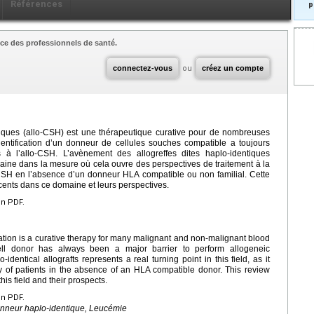
Références
p
ce des professionnels de santé.
connectez-vous
ou
créez un compte
tiques (allo-CSH) est une thérapeutique curative pour de nombreuses
entification d’un donneur de cellules souches compatible a toujours
 à l’allo-CSH. L’avènement des allogreffes dites haplo-identiques
aine dans la mesure où cela ouvre des perspectives de traitement à la
CSH en l’absence d’un donneur HLA compatible ou non familial. Cette
ents dans ce domaine et leurs perspectives.
en PDF.
ation is a curative therapy for many malignant and non-malignant blood
cell donor has always been a major barrier to perform allogeneic
identical allografts represents a real turning point in this field, as it
y of patients in the absence of an HLA compatible donor. This review
is field and their prospects.
en PDF.
Donneur haplo-identique, Leucémie