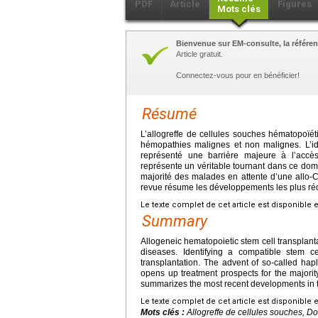
PDF
Article
Figures
Mots clés
Bienvenue sur EM-consulte, la référen
Article gratuit.
Connectez-vous pour en bénéficier!
Résumé
L’allogreffe de cellules souches hématopoïé
hémopathies malignes et non malignes. L’id
représenté une barrière majeure à l’accès
représente un véritable tournant dans ce dom
majorité des malades en attente d’une allo-
revue résume les développements les plus réc
Le texte complet de cet article est disponible 
Summary
Allogeneic hematopoietic stem cell transplant
diseases. Identifying a compatible stem 
transplantation. The advent of so-called haplo-
opens up treatment prospects for the majorit
summarizes the most recent developments in th
Le texte complet de cet article est disponible 
Mots clés :
Allogreffe de cellules souches, 