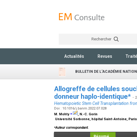
Rechercher
Actualités
Revues
Trait
BULLETIN DE L'ACADÉMIE NATIO
Allogreffe de cellules sou
donneur haplo-identique*
- 
Hematopoietic Stem Cell Transplantation fro
Doi : 10.1016/j.banm.2022.07.028
⁎
M. Mohty
, N.-C. Gorin
Université Sorbonne, hôpital Saint-Antoine, Pari
⁎
Auteur correspondant.
Résumé