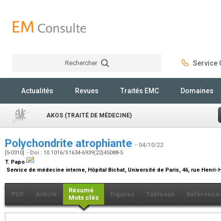
Rechercher
Service C
Rechercher
Actualités
Revues
Traités EMC
Domaines
AKOS (TRAITÉ DE MÉDECINE)
Polychondrite atrophiante
- 04/10/22
[5-0310] - Doi : 10.1016/S1634-6939(22)45088-5
T. Papo
Service de médecine interne, Hôpital Bichat, Université de Paris, 46, rue Henri
Résumé
PDF
Article
Figures
Tableaux
Référence
Mots clés