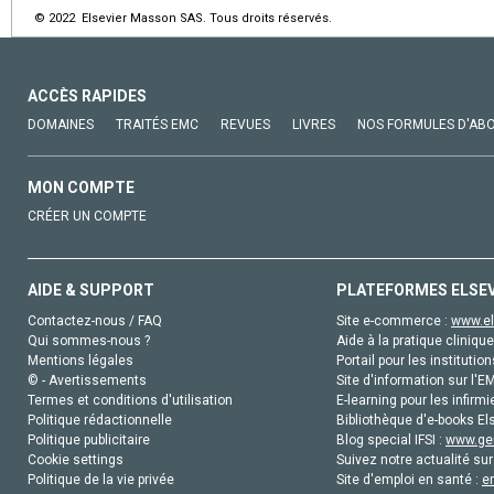
© 2022 Elsevier Masson SAS. Tous droits réservés.
ACCÈS RAPIDES
DOMAINES
TRAITÉS EMC
REVUES
LIVRES
NOS FORMULES D'AB
MON COMPTE
CRÉER UN COMPTE
AIDE & SUPPORT
PLATEFORMES ELSE
Contactez-nous / FAQ
Site e-commerce :
www.el
Qui sommes-nous ?
Aide à la pratique clinique
Mentions légales
Portail pour les institution
© - Avertissements
Site d'information sur l'E
Termes et conditions d'utilisation
E-learning pour les infirmi
Politique rédactionnelle
Bibliothèque d'e-books Els
Politique publicitaire
Blog special IFSI :
www.gen
Cookie settings
Suivez notre actualité sur
Politique de la vie privée
Site d'emploi en santé :
e