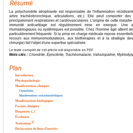
Résumé
La polychondrite atrophiante est responsable de l'inflammation récidivant
arbre trachéobronchique, articulations, etc.). Elle peut comporter des
principalement respiratoires et cardiovasculaires. L'origine de cette maladi
immunité anticartilage est régulièrement mise en exergue. Une ass
rhumatologiques ou systémiques est possible. Chez l'homme âgé atteint de
particulièrement fréquente. Si la prise en charge médicale repose essentiell
recours aux immunomodulateurs, aux biothérapies et à la stratégie des 
chirurgie) fait l'objet d'une expertise spécialisée.
Le texte complet de cet article est disponible en PDF.
Mots-clés :
Chondrite, Épisclérite, Trachéomalacie, Valvulopathie, Myélodys
Plan
Introduction
Physiopathologie
Manifestations cliniques
Chondrites
Manifestations extrachondritiques
Manifestations biologiques
Formes cliniques
Diagnostic (, )
Évolution
[
]
Traitement
Déclaration de liens d'intérêts