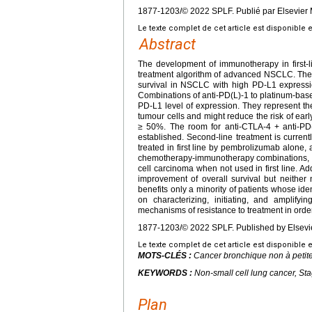
1877-1203/© 2022 SPLF. Publié par Elsevier 
Le texte complet de cet article est disponible 
Abstract
The development of immunotherapy in first-l
treatment algorithm of advanced NSCLC. The
survival in NSCLC with high PD-L1 expressio
Combinations of anti-PD(L)-1 to platinum-bas
PD-L1 level of expression. They represent th
tumour cells and might reduce the risk of e
≥ 50%. The room for anti-CTLA-4 + anti-PD(
established. Second-line treatment is curren
treated in first line by pembrolizumab alone,
chemotherapy-immunotherapy combinations, i.
cell carcinoma when not used in first line. A
improvement of overall survival but neither 
benefits only a minority of patients whose ide
on characterizing, initiating, and amplif
mechanisms of resistance to treatment in order
1877-1203/© 2022 SPLF. Published by Elsevie
Le texte complet de cet article est disponible 
MOTS-CLÉS :
Cancer bronchique non à petite
KEYWORDS :
Non-small cell lung cancer, St
Plan