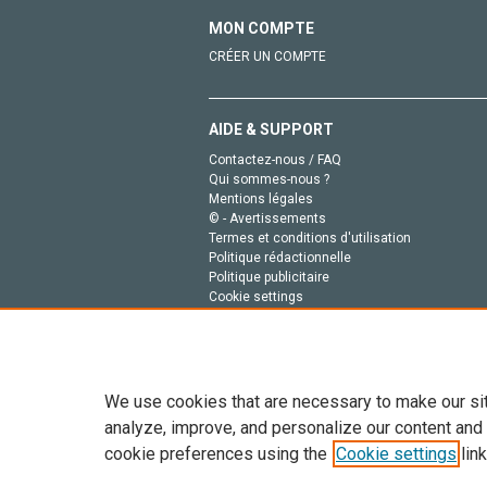
MON COMPTE
CRÉER UN COMPTE
AIDE & SUPPORT
Contactez-nous / FAQ
Qui sommes-nous ?
Mentions légales
© - Avertissements
Termes et conditions d'utilisation
Politique rédactionnelle
Politique publicitaire
Cookie settings
Politique de la vie privée
We use cookies that are necessary to make our si
analyze, improve, and personalize our content and
cookie preferences using the
Cookie settings
link
Tout le contenu de ce site: Copyright © 2026 Else
de données, a la formation en IA et aux technol