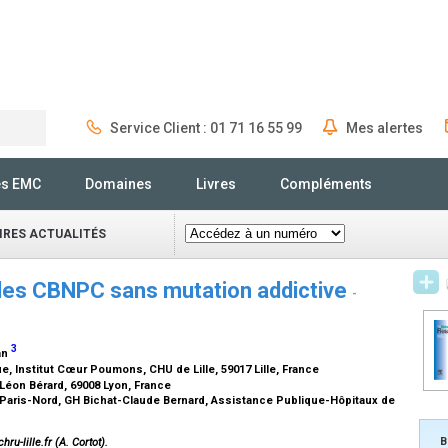
Service Client : 01 71 16 55 99
Mes alertes
Rechercher
és EMC
Domaines
Livres
Compléments
IRES ACTUALITÉS
des CBNPC sans mutation addictive
-
3
an
 Institut Cœur Poumons, CHU de Lille, 59017 Lille, France
éon Bérard, 69008 Lyon, France
 Paris-Nord, GH Bichat-Claude Bernard, Assistance Publique-Hôpitaux de
B
ru-lille.fr (A. Cortot).