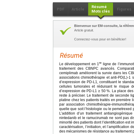
Résumé
PDF
Article
Figures
Mots clés
Bienvenue sur EM-consulte, la référen
Article gratuit.
Connectez-vous pour en bénéficier!
Résumé
re
Le développement en 1
ligne de l’immunoth
traitement des CBNPC avancés. Comparati
cemiplimab améliorent la survie dans les C
associations chimiothérapie et anti-PD(L)-1
d’expression de PD-L1, constituant le stan
cellules tumorales et réduisant le risque
d’expression de PD-L1 ≥ 50 %. La place des 
reste à préciser. Le traitement de seconde l
platine chez les patients traités en première 
par association chimiothérapie-immunothéra
quelle que soit l’histologie ou le pemetrexed
L’addition d’un traitement antiangiogéniqu
nintedanib et le ramucirumab ne sont pas d
minorité des patients dont l’identification est 
caractérisation, l’initiation, et l’amplificati
des mécanismes de résistance au traitement po