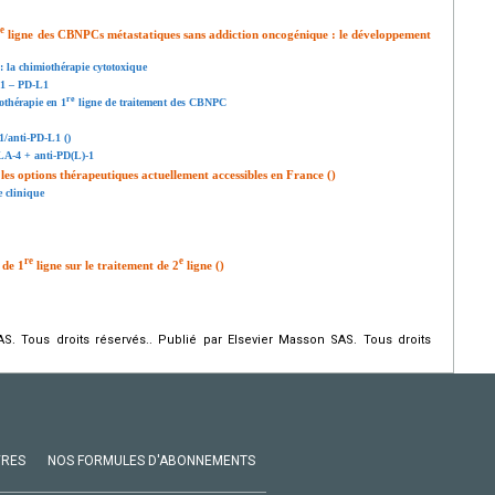
re
ligne des CBNPCs métastatiques sans addiction oncogénique : le développement
 la chimiothérapie cytotoxique
-1 – PD-L1
re
othérapie en 1
ligne de traitement des CBNPC
1/anti-PD-L1 ()
LA-4 + anti-PD(L)-1
les options thérapeutiques actuellement accessibles en France ()
e clinique
re
e
 de 1
ligne sur le traitement de 2
ligne ()
. Tous droits réservés.. Publié par Elsevier Masson SAS. Tous droits
VRES
NOS FORMULES D'ABONNEMENTS