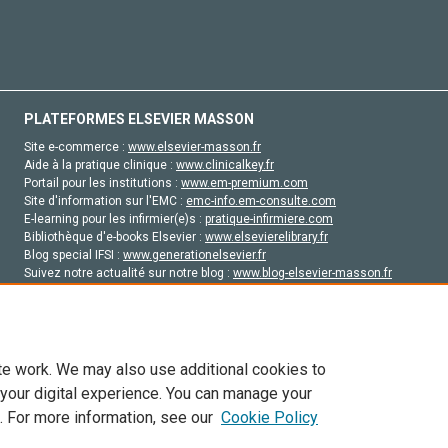
PLATEFORMES ELSEVIER MASSON
Site e-commerce :
www.elsevier-masson.fr
Aide à la pratique clinique :
www.clinicalkey.fr
Portail pour les institutions :
www.em-premium.com
Site d'information sur l'EMC :
emc-info.em-consulte.com
E-learning pour les infirmier(e)s :
pratique-infirmiere.com
Bibliothèque d'e-books Elsevier :
www.elsevierelibrary.fr
Blog special IFSI :
www.generationelsevier.fr
Suivez notre actualité sur notre blog :
www.blog-elsevier-masson.fr
Site d'emploi en santé :
emploisante.com
te work. We may also use additional cookies to
 your digital experience. You can manage your
. For more information, see our
Cookie Policy
vier, ses concédants de licence et ses contributeurs. Tout les droits sont réservés, y 
ogies similaires. Pour tout contenu en libre accès, les conditions de licence Creati