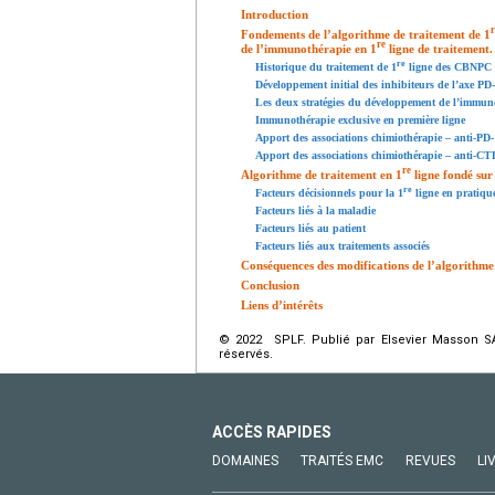
Introduction
Fondements de l’algorithme de traitement de 1
re
de l’immunothérapie en 1
ligne de traitement.
re
Historique du traitement de 1
ligne des CBNPC :
Développement initial des inhibiteurs de l’axe PD
Les deux stratégies du développement de l’immun
Immunothérapie exclusive en première ligne
Apport des associations chimiothérapie – anti-PD-
Apport des associations chimiothérapie – anti-CT
re
Algorithme de traitement en 1
ligne fondé sur 
re
Facteurs décisionnels pour la 1
ligne en pratiqu
Facteurs liés à la maladie
Facteurs liés au patient
Facteurs liés aux traitements associés
Conséquences des modifications de l’algorithme
Conclusion
Liens d’intérêts
© 2022 SPLF. Publié par Elsevier Masson SAS
réservés.
ACCÈS RAPIDES
DOMAINES
TRAITÉS EMC
REVUES
LI