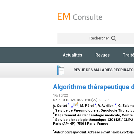
Rechercher
Actualités
Revues
Trait
REVUE DES MALADIES RESPIRATO
Algorithme thérapeutique 
16/10/22
Doi : 10.1016/S1877-1203(22)00117-3
1
,
2
2
A. Cortot
⁎
, M. Pérol
, V. Avrillon
, G. Zalcm
1
Service de Pneumologie et Oncologie Thoracique,
2
Département de Cancérologie médicale, Centre L
3
Service d’oncologie thoracique-CIC1425 / CLIP2
Paris (AP-HP), 75018 Paris, France
*
Auteur correspondant.
Adresse e-mail
: alexis.cortot@ch