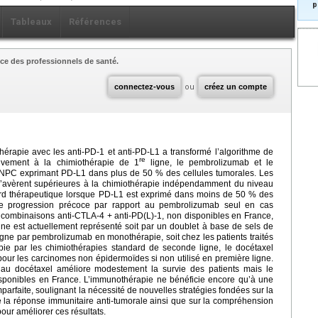
p
Tableaux
Références
ce des professionnels de santé.
connectez-vous
ou
créez un compte
érapie avec les anti-PD-1 et anti-PD-L1 a transformé l’algorithme de
re
vement à la chimiothérapie de 1
ligne, le pembrolizumab et le
BNPC exprimant PD-L1 dans plus de 50 % des cellules tumorales. Les
 s’avèrent supérieures à la chimiothérapie indépendamment du niveau
dard thérapeutique lorsque PD-L1 est exprimé dans moins de 50 % des
 de progression précoce par rapport au pembrolizumab seul en cas
combinaisons anti-CTLA-4 + anti-PD(L)-1, non disponibles en France,
igne est actuellement représenté soit par un doublet à base de sels de
ligne par pembrolizumab en monothérapie, soit chez les patients traités
pie par les chimiothérapies standard de seconde ligne, le docétaxel
 pour les carcinomes non épidermoïdes si non utilisé en première ligne.
e au docétaxel améliore modestement la survie des patients mais le
isponibles en France. L’immunothérapie ne bénéficie encore qu’à une
imparfaite, soulignant la nécessité de nouvelles stratégies fondées sur la
on de la réponse immunitaire anti-tumorale ainsi que sur la compréhension
ur améliorer ces résultats.