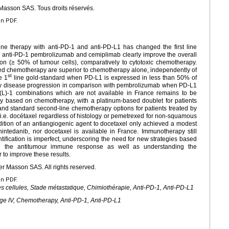
Masson SAS. Tous droits réservés.
en PDF.
ine therapy with anti-PD-1 and anti-PD-L1 has changed the first line
 anti-PD-1 pembrolizumab and cemiplimab clearly improve the overall
n (≥ 50% of tumour cells), comparatively to cytotoxic chemotherapy.
ed chemotherapy are superior to chemotherapy alone, independently of
st
e 1
line gold-standard when PD-L1 is expressed in less than 50% of
arly disease progression in comparison with pembrolizumab when PD-L1
L)-1 combinations which are not available in France remains to be
tly based on chemotherapy, with a platinum-based doublet for patients
 and standard second-line chemotherapy options for patients treated by
e. docétaxel regardless of histology or pemetrexed for non-squamous
ddition of an antiangiogenic agent to docetaxel only achieved a modest
nintedanib, nor docetaxel is available in France. Immunotherapy still
ntification is imperfect, underscoring the need for new strategies based
ying the antitumour immune response as well as understanding the
 to improve these results.
r Masson SAS. All rights reserved.
en PDF.
s cellules, Stade métastatique, Chimiothérapie, Anti-PD-1, Anti-PD-L1
age IV, Chemotherapy, Anti-PD-1, Anti-PD-L1