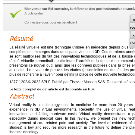
Bienvenue sur EM-consulte, la référence des professionnels de santé.
Article gratuit.
c
Connectez-vous pour en bénéficier!
vo
Résumé
co
La réalité virtuelle est une technique utilisée en médecine depuis plus de
complètement immergés dans un espace virtuel en 3D. Ces dernières années, 
se sont multipliées du fait des innovations technologiques et de la baisse d
réalité virtuelle permettrait de diminuer l’anxiété et la douleur notammen
présentons ce nouvel outil ainsi que les données publiées dans la prise en
aux soins. Le niveau de preuve des études (essentiellement des études preu
plus de recherche à l’avenir pour définir la place de cette nouvelle technolo
1877-1203/© 2022 SPLF. Publié par Elsevier Masson SAS. Tous droits réser
Le texte complet de cet article est disponible en PDF.
Abstract
Virtual reality is a technology used in medicine for more than 20 years.
experience in 3D virtual environments. Recently, the use of virtual rea
innovations and falling hardware costs. Virtual reality demonstrates a p
especially during medical care. In this review, we present this new te
management of care-related pain and anxiety. The level of evidence of th
studies) is low and requires more research in the future to define the pla
thoracic oncology.