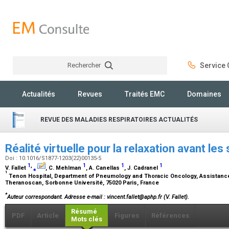
Rechercher
Service C
Rechercher
Actualités
Revues
Traités EMC
Domaines
REVUE DES MALADIES RESPIRATOIRES ACTUALITÉS
Réalité virtuelle pour la relaxation avant les
Doi : 10.1016/S1877-1203(22)00135-5
1
,
1
1
1
V. Fallet
⁎
, C. Mehlman
, A. Canellas
, J. Cadranel
1
Tenon Hospital, Department of Pneumology and Thoracic Oncology, Assistance
Theranoscan, Sorbonne Université, 75020 Paris, France
*
Auteur correspondant.
Adresse e-mail
: vincent.fallet@aphp.fr (V. Fallet).
Résumé
PDF
Article
Figures
Références
Mots clés