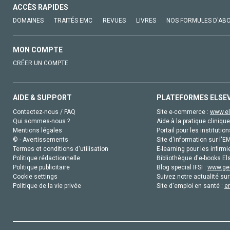
ACCÈS RAPIDES
DOMAINES
TRAITÉS EMC
REVUES
LIVRES
NOS FORMULES D'AB
MON COMPTE
CRÉER UN COMPTE
AIDE & SUPPORT
PLATEFORMES ELSE
Contactez-nous / FAQ
Site e-commerce :
www.el
Qui sommes-nous ?
Aide à la pratique clinique
Mentions légales
Portail pour les institution
© - Avertissements
Site d'information sur l'E
Termes et conditions d'utilisation
E-learning pour les infirmi
Politique rédactionnelle
Bibliothèque d'e-books Els
Politique publicitaire
Blog special IFSI :
www.gen
Cookie settings
Suivez notre actualité sur
Politique de la vie privée
Site d'emploi en santé :
e