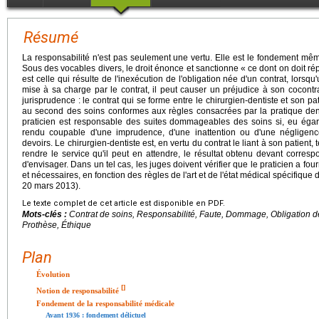
Résumé
La responsabilité n'est pas seulement une vertu. Elle est le fondement mêm
Sous des vocables divers, le droit énonce et sanctionne « ce dont on doit ré
est celle qui résulte de l'inexécution de l'obligation née d'un contrat, lorsqu
mise à sa charge par le contrat, il peut causer un préjudice à son cocontrac
jurisprudence : le contrat qui se forme entre le chirurgien-dentiste et son p
au second des soins conformes aux règles consacrées par la pratique den
praticien est responsable des suites dommageables des soins si, eu égard
rendu coupable d'une imprudence, d'une inattention ou d'une négligen
devoirs. Le chirurgien-dentiste est, en vertu du contrat le liant à son patient,
rendre le service qu'il peut en attendre, le résultat obtenu devant corresp
d'envisager. Dans un tel cas, les juges doivent vérifier que le praticien a fo
et nécessaires, en fonction des règles de l'art et de l'état médical spécifique 
20 mars 2013).
Le texte complet de cet article est disponible en PDF.
Mots-clés :
Contrat de soins, Responsabilité, Faute, Dommage, Obligation de
Prothèse, Éthique
Plan
Évolution
[
]
Notion de responsabilité
Fondement de la responsabilité médicale
Avant 1936 : fondement délictuel