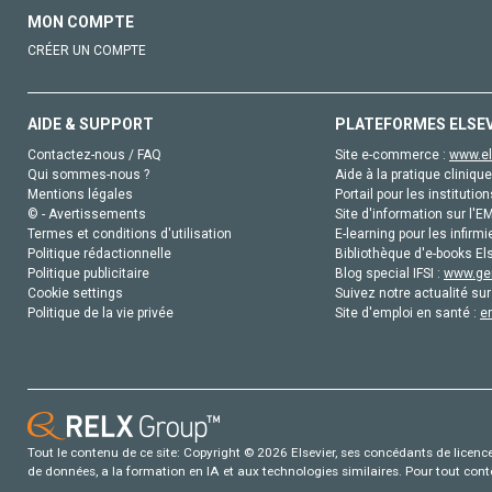
MON COMPTE
CRÉER UN COMPTE
AIDE & SUPPORT
PLATEFORMES ELSE
Contactez-nous / FAQ
Site e-commerce :
www.el
Qui sommes-nous ?
Aide à la pratique clinique
Mentions légales
Portail pour les institution
© - Avertissements
Site d'information sur l'E
Termes et conditions d'utilisation
E-learning pour les infirmi
Politique rédactionnelle
Bibliothèque d'e-books Els
Politique publicitaire
Blog special IFSI :
www.gen
Cookie settings
Suivez notre actualité sur
Politique de la vie privée
Site d'emploi en santé :
e
Tout le contenu de ce site: Copyright © 2026 Elsevier, ses concédants de licence e
de données, a la formation en IA et aux technologies similaires. Pour tout con