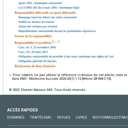
Après 1936 : fondement contractuel
o
Loi n
2002-303 du 4 mars 2002 : fondement légal
Responsabilité délictuelle ou quasi délictuelle
Dommage causé en dehors du cadre contractuel
Nullité ou absence de contrat
Action des victimes par ricochet
Déqualification contractuelle devant les juridictions répressives
Nature de la responsabilité
[
,
,
,
]
Responsabilité et prothèses
Cass. civ. I, 23 novembre 2004
Cass, Civ, 20 mars 2013
Obligation contractuelle de procéder à des soins conformes aux règles de l'art
Obligation générale de moyens
Déclaration de liens d'intérêts
☆
Pour citation, ne pas utiliser la référence ci-dessus de cet article, mais l
dans EMC - Médecine buccale 2020;20(1):1-12 [Article 28-968-C-10].
© 2022 Elsevier Masson SAS. Tous droits réservés.
ACCÈS RAPIDES
DOMAINES
TRAITÉS EMC
REVUES
LIVRES
NOS FORMULES D'AB