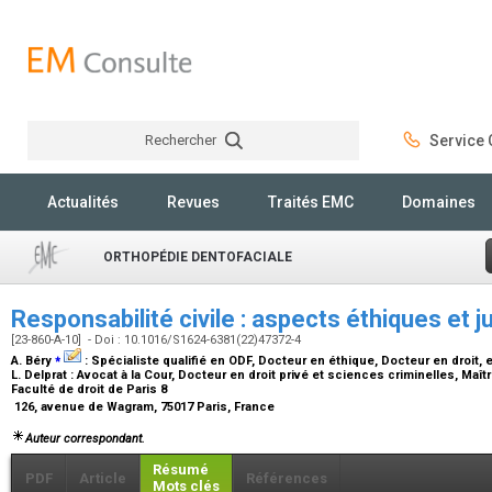
Rechercher
Service C
Rechercher
Actualités
Revues
Traités EMC
Domaines
ORTHOPÉDIE DENTOFACIALE
Responsabilité civile : aspects éthiques et j
[23-860-A-10] - Doi : 10.1016/S1624-6381(22)47372-4
⁎
A. Béry
:
Spécialiste qualifié en ODF, Docteur en éthique, Docteur en droit, 
L. Delprat :
Avocat à la Cour, Docteur en droit privé et sciences criminelles, Maî
Faculté de droit de Paris 8
126, avenue de Wagram, 75017 Paris, France
Auteur correspondant.
Résumé
PDF
Article
Références
Mots clés