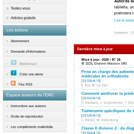
Autorité d
tablette, 
Testez-vous
praticiens 
Articles gratuits
Les 
Lire la suite
Les actions
Audience : Ch
Abonnement
Dernière mise à jour
Demande d'informations
Mise à jour -2025 / N° 26
© 2025, Elsevier Masson SAS
Bibliothèque
Prise en charge des patient
Créer une alerte
médicales en orthodontie
[23-230-A-10]
Flux RSS
E. Kol, M. Le Ven
Comment améliorer la prédict
Espace auteurs de l'EMC
[23-450-A-10]
P. Vieillard, J. Godenèche, T. Olivi
Instructions aux auteurs
Traitements spécifiques du 
[23-530-A-10]
Droits de reproduction
C. Belaili, M. Rotenberg
Les compléments multimédia
Classe II division 2 : du dia
[23-560-A-10]