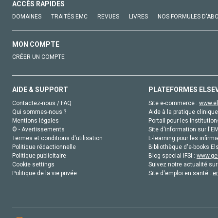
ACCÈS RAPIDES
DOMAINES
TRAITÉS EMC
REVUES
LIVRES
NOS FORMULES D'AB
MON COMPTE
CRÉER UN COMPTE
AIDE & SUPPORT
PLATEFORMES ELSE
Contactez-nous / FAQ
Site e-commerce :
www.el
Qui sommes-nous ?
Aide à la pratique clinique
Mentions légales
Portail pour les institution
© - Avertissements
Site d'information sur l'E
Termes et conditions d'utilisation
E-learning pour les infirmi
Politique rédactionnelle
Bibliothèque d'e-books Els
Politique publicitaire
Blog special IFSI :
www.gen
Cookie settings
Suivez notre actualité sur
Politique de la vie privée
Site d'emploi en santé :
e