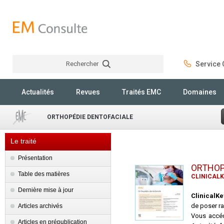
Rechercher
Service C
Rechercher
Actualités
Revues
Traités EMC
Domaines
ORTHOPÉDIE DENTOFACIALE
Le traité
Présentation
ORTHOP
Table des matières
CLINICALK
Dernière mise à jour
ClinicalK
de poser ra
Articles archivés
Vous accéd
Articles en prépublication