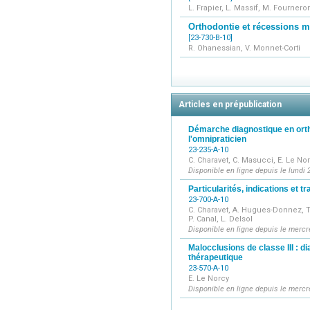
L. Frapier, L. Massif, M. Fourneron
Orthodontie et récessions 
[23-730-B-10]
R. Ohanessian, V. Monnet-Corti
Articles en prépublication
Démarche diagnostique en orth
l'omnipraticien
23-235-A-10
C. Charavet, C. Masucci, E. Le No
Disponible en ligne depuis le lundi 2
Particularités, indications et t
23-700-A-10
C. Charavet, A. Hugues-Donnez, T. 
P. Canal, L. Delsol
Disponible en ligne depuis le mercre
Malocclusions de classe III : d
thérapeutique
23-570-A-10
E. Le Norcy
Disponible en ligne depuis le mercr