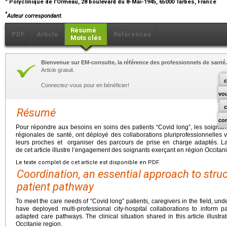
Polyclinique de l’Ormeau, 28 boulevard du 8-Mai-1945, 65000 Tarbes, France
*
Auteur correspondant.
Résumé
PDF
Article
Références
Mots clés
Bienvenue sur EM-consulte, la référence des professionnels de santé.
Article gratuit.
c
Connectez-vous pour en bénéficier!
vo
Résumé
co
Pour répondre aux besoins en soins des patients “Covid long”, les soignan
régionales de santé, ont déployé des collaborations pluriprofessionnelles vi
leurs proches et organiser des parcours de prise en charge adaptés. La 
de cet article illustre l’engagement des soignants exerçant en région Occitani
Le texte complet de cet article est disponible en PDF.
Coordination, an essential approach to struc
patient pathway
To meet the care needs of “Covid long” patients, caregivers in the field, und
have deployed multi-professional city-hospital collaborations to inform p
adapted care pathways. The clinical situation shared in this article illustr
Occitanie region.