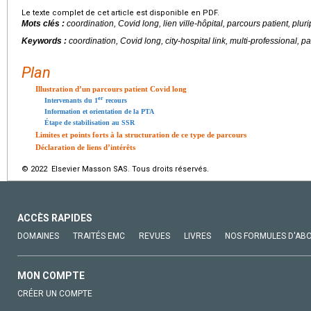
Le texte complet de cet article est disponible en PDF.
Mots clés :
coordination, Covid long, lien ville-hôpital, parcours patient, plur
Keywords :
coordination, Covid long, city-hospital link, multi-professional, pa
Plan
Illustration d’un parcours patient Covid long
er
Intervenants du 1
recours
Information et orientation de la PTA
Étape de stabilisation au SSR
Limites et points forts à la structuration de ce type de parcours
Déclaration de liens d’intérêts
© 2022 Elsevier Masson SAS. Tous droits réservés.
ACCÈS RAPIDES
DOMAINES
TRAITÉS EMC
REVUES
LIVRES
NOS FORMULES D'AB
MON COMPTE
CRÉER UN COMPTE