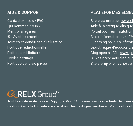
AIDE & SUPPORT
PLATEFORMES ELSE
Contactez-nous / FAQ
Site e-commerce :
www.el
Qui sommes-nous ?
Aide à la pratique clinique
Mentions légales
Portail pour les institution
© - Avertissements
Site d'information sur l'E
Termes et conditions d'utilisation
E-learning pour les infirmi
Politique rédactionnelle
Bibliothèque d'e-books Els
Politique publicitaire
Blog special IFSI :
www.gen
Cookie settings
Suivez notre actualité sur
Politique de la vie privée
Site d'emploi en santé :
e
Tout le contenu de ce site: Copyright © 2026 Elsevier, ses concédants de licence e
de données, a la formation en IA et aux technologies similaires. Pour tout con