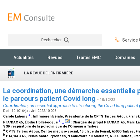
Rechercher
Service C
Rechercher
Actualités
Revues
Traités EMC
Domaines
LA REVUE DE L'INFIRMIÈRE
La coordination, une démarche essentielle p
le parcours patient Covid long
- 10/12/22
Coordination, an essential approach to structuring the Covid long patient
Doi : 10.1016/j.revinf.2022.10.006
a
Carole Lahens
:
Infirmière libérale, Présidente de la CPTS Tarbes Adour
, Franc
b
,
PTA/DAC 65
, Élodie Hollebecque
⁎
:
Chargée de projet PTA/DAC 65
, Marc L
SSR respiratoire de la polyclinique de l’Ormeau à Tarbes
a
CPTS Tarbes Adour, Centre médico-social, 15 place du Foirail, 65000 Tarbes, F
b
PTA/DAC 65, Relais santé Pyrénées, 9 boulevard du Martinet, 65000 Tarbes, Fr
c