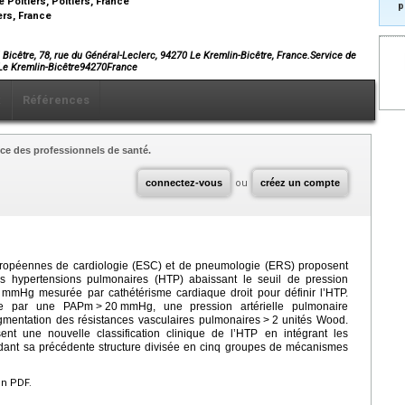
 Poitiers, Poitiers, France
p
ers, France
Bicêtre, 78, rue du Général-Leclerc, 94270 Le Kremlin-Bicêtre, France.Service de
cLe Kremlin-Bicêtre94270France
x
Références
ce des professionnels de santé.
connectez-vous
ou
créez un compte
ropéennes de cardiologie (ESC) et de pneumologie (ERS) proposent
s hypertensions pulmonaires (HTP) abaissant le seuil de pression
mmHg mesurée par cathétérisme cardiaque droit pour définir l’HTP.
inie par une PAPm
>
20
mmHg, une pression artérielle pulmonaire
entation des résistances vasculaires pulmonaires
>
2 unités Wood.
t une nouvelle classification clinique de l’HTP en intégrant les
ardant sa précédente structure divisée en cinq groupes de mécanismes
en PDF.