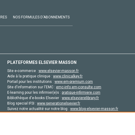
VRES
NOS FORMULES D'ABONNEMENTS
PLATEFORMES ELSEVIER MASSON
Site e-commerce :
www.elsevier-masson.fr
Aide à la pratique clinique :
www.clinicalkey.fr
Portail pour les institutions :
www.em-premium.com
Site d'information sur l'EMC :
emc-info.em-consulte.com
E-learning pour les infirmier(e)s :
pratique-infirmiere.com
Bibliothèque d'e-books Elsevier :
www.elsevierelibrary.fr
Blog special IFSI :
www.generationelsevier.fr
Suivez notre actualité sur notre blog :
www.blog-elsevier-masson.fr
Site d'emploi en santé :
emploisante.com