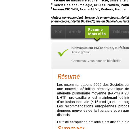
Faculté de médecine et pharmacie, université de
e
Service de pneumologie, CHU de Poitiers, Poiti
f
Inserm CIC 1402, Axe Is-ALIVE, Poitiers, France
⁎
Auteur correspondant. Service de pneumologie, hôpital 
pneumologie, hôpital Bicêtre78, rue du Général-Lecler
Résumé
PDF
Article
Tableau
Mots clés
Bienvenue sur EM-consulte, la référen
Article gratuit.
Connectez-vous pour en bénéficier!
Résumé
Les recommandations 2022 des Sociétés eu
une nouvelle définition hémodynamique de
artérielle pulmonaire moyenne (PAPm) à 20
L’HTP pré-capillaire est maintenant déf
d’occlusion normale (≤
15
mmHg) et une augm
Les recommandations européennes proposen
données nouvelles de la littérature et en g
distincts.
Le texte complet de cet article est disponible 
Summary