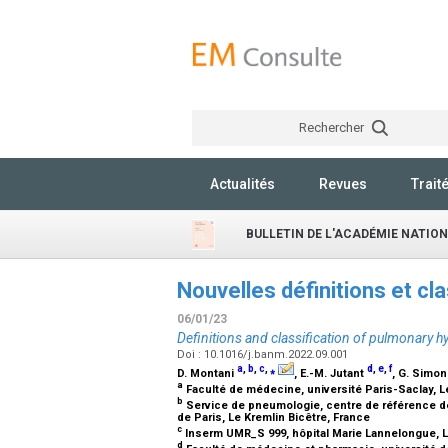
Rechercher
Actualités
Revues
Trait
BULLETIN DE L'ACADÉMIE NATIO
Nouvelles définitions et cl
06/01/23
Definitions and classification of pulmonary 
Doi : 10.1016/j.banm.2022.09.001
a
,
b
,
c
,
⁎
d
,
e
,
f
D. Montani
, E.-M. Jutant
, G. Simo
a
Faculté de médecine, université Paris-Saclay, L
b
Service de pneumologie, centre de référence de
de Paris, Le Kremlin Bicêtre, France
c
Inserm UMR_S 999, hôpital Marie Lannelongue, 
d