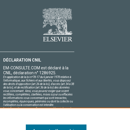
DÉCLARATION CNIL
EM-CONSULTE.COM est déclaré à la
CNIL, déclaration n° 1286925.
En application de la loi nº78-17 du 6 janvier 1978 relative à
l'informatique, aux fichiers et aux libertés, vous disposez
des droits d'opposition (art.26 de la loi), d'accès (art.34 à 38
de la loi), et de rectification (art.36 de la loi) des données
vous concernant. Ainsi, vous pouvez exiger que soient
rectifiées, complétées, clarifiées, mises à jour ou effacées
les informations vous concernant qui sont inexactes,
incomplètes, équivoques, périmées ou dont la collecte ou
l'utilisation ou la conservation est interdite.
Les informations personnelles concernant les visiteurs de
notre site, y compris leur identité, sont confidentielles.
Le responsable du site s'engage sur l'honneur à respecter
les conditions légales de confidentialité applicables en
France et à ne pas divulguer ces informations à des tiers.