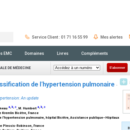
Service Client : 01 71 16 55 99
Mes alertes
Rechercher
és EMC
Domaines
Livres
Compléments
NALE DE MÉDECINE
S'abonner
assification de l’hypertension pulmonaire
-
hypertension: An update
a
,
b
,
c
a
,
b
,
c
nneau
, M. Humbert
e Kremlin Bicêtre, France
 l’hypertension pulmonaire, hôpital Bicêtre, Assistance publique–Hôpitaux
Le Plessis-Robinson, France
B