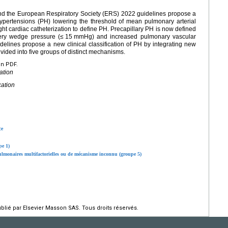
nd the European Respiratory Society (ERS) 2022 guidelines propose a
pertensions (PH) lowering the threshold of mean pulmonary arterial
 cardiac catheterization to define PH. Precapillary PH is now defined
ry wedge pressure (≤
15
mmHg) and increased pulmonary vascular
lines propose a new clinical classification of PH by integrating new
 divided into five groups of distinct mechanisms.
en PDF.
ation
cation
ce
pe 1)
ulmonaires multifactorielles ou de mécanisme inconnu (groupe 5)
ié par Elsevier Masson SAS. Tous droits réservés.