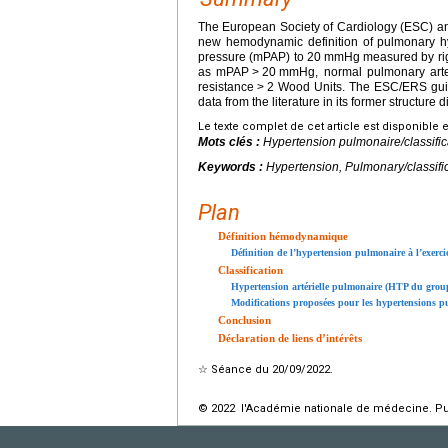
The European Society of Cardiology (ESC) a
new hemodynamic definition of pulmonary hy
pressure (mPAP) to 20
mmHg measured by right
as mPAP
>
20
mmHg, normal pulmonary arte
resistance
>
2 Wood Units. The ESC/ERS guide
data from the literature in its former structure
Le texte complet de cet article est disponible 
Mots clés :
Hypertension pulmonaire/classific
Keywords :
Hypertension, Pulmonary/classifi
Plan
Définition hémodynamique
Définition de l’hypertension pulmonaire à l’exerci
Classification
Hypertension artérielle pulmonaire (HTP du grou
Modifications proposées pour les hypertensions p
Conclusion
Déclaration de liens d’intérêts
☆
Séance du 20/09/2022.
© 2022 l'Académie nationale de médecine. Publ