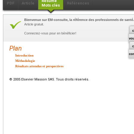
Résumé
PDF
Article
Références
Mots clés
Bienvenue sur EM-consulte, la référence des professionnels de santé.
Article gratuit.
c
Connectez-vous pour en bénéficier!
vo
Plan
co
Introduction
Méthodologie
Résultats attendus et perspectives
© 2005 Elsevier Masson SAS. Tous droits réservés.