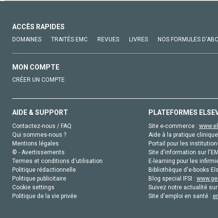
ACCÈS RAPIDES
DOMAINES
TRAITÉS EMC
REVUES
LIVRES
NOS FORMULES D'AB
MON COMPTE
CRÉER UN COMPTE
AIDE & SUPPORT
PLATEFORMES ELSE
Contactez-nous / FAQ
Site e-commerce :
www.el
Qui sommes-nous ?
Aide à la pratique clinique
Mentions légales
Portail pour les institution
© - Avertissements
Site d'information sur l'E
Termes et conditions d'utilisation
E-learning pour les infirmi
Politique rédactionnelle
Bibliothèque d'e-books Els
Politique publicitaire
Blog special IFSI :
www.gen
Cookie settings
Suivez notre actualité sur
Politique de la vie privée
Site d'emploi en santé :
e