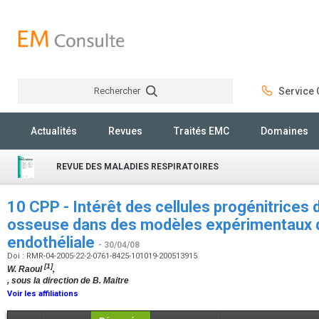
Rechercher
Service C
Rechercher
Actualités
Revues
Traités EMC
Domaines
REVUE DES MALADIES RESPIRATOIRES
10 CPP - Intérêt des cellules progénitrices 
osseuse dans des modèles expérimentaux d
endothéliale
- 30/04/08
Doi : RMR-04-2005-22-2-0761-8425-101019-200513915
[1]
W. Raoul
,
, sous la direction de B. Maitre
Voir les affiliations