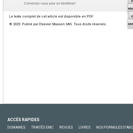
c
Connectez-vous pour en bénéficier!
vo
Le texte complet de cet article est disponible en PDF.
co
© 2023 Publié par Elsevier Masson SAS. Tous droits réservés.
ACCÈS RAPIDES
DOMAINES
TRAITÉS EMC
REVUES
LIVRES
NOS FORMULES D'AB