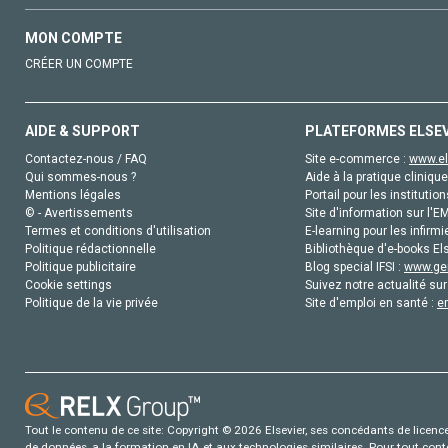
MON COMPTE
CRÉER UN COMPTE
AIDE & SUPPORT
PLATEFORMES ELSE
Contactez-nous / FAQ
Site e-commerce :
www.el
Qui sommes-nous ?
Aide à la pratique clinique
Mentions légales
Portail pour les institution
© - Avertissements
Site d'information sur l'E
Termes et conditions d'utilisation
E-learning pour les infirmi
Politique rédactionnelle
Bibliothèque d'e-books Els
Politique publicitaire
Blog special IFSI :
www.gen
Cookie settings
Suivez notre actualité sur
Politique de la vie privée
Site d'emploi en santé :
e
Tout le contenu de ce site: Copyright © 2026 Elsevier, ses concédants de licence e
de données, a la formation en IA et aux technologies similaires. Pour tout con