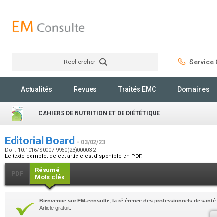
Rechercher
Service C
Rechercher
Actualités
Revues
Traités EMC
Domaines
CAHIERS DE NUTRITION ET DE DIÉTÉTIQUE
Editorial Board
- 03/02/23
Doi : 10.1016/S0007-9960(23)00003-2
Le texte complet de cet article est disponible en PDF.
Résumé
PDF
Mots clés
Bienvenue sur EM-consulte, la référence des professionnels de santé.
Article gratuit.