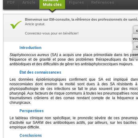
PDF
Article
Figures
Références
Mots clés
Bienvenue sur EM-consulte, la référence des professionnels de santé.
Article gratuit.
c
Connectez-vous pour en bénéficier!
vo
Introduction
Staphylococcus aureus
(SA) a acquis une place primordiale dans les pn
co
fréquence et de gravité et pose des problèmes thérapeutiques du fait e
antibiotiques et des difficultés de gérer les antistaphylococciques majeurs.
État des connaissances
Les données épidémiologiques confirment que SA est impliqué dan
nosocomiales dont environ la moitié sont dues à des SA résistants à
physiopathologie de ces infections se fait le plus souvent par des micro
pharyngé. Aux facteurs de risque communs à toutes les pneumopathies nosoco
traumatismes crâniens et des comas rendant compte de la fréquence a
chirurgicaux.
Perspectives
Le tableau clinique non spécifique, le pronostic sévère de ces pneumop
d'activité sur SARM des antibiotiques actifs, par ailleurs, sur les bacille
empirique difficile.
Conclusions