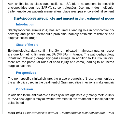
Aux antibiotiques classiques actifs sur SA (dont notamment la méticill
glycopeptides pour les SARM), se sont ajoutées récemment des molécules 
traitement de ces patients même si leur place n'est pas encore définitivement 
Staphylococcus aureus:
role and impact in the treatment of no
Introduction
Staphyllococcus aureus (SA) has acquired a leading role in nosocomial pn
severity, and poses therapeutic problems, namely antibiotic resistance and
staphylococcal drugs.
State of the art
Epidemiological data confirm that SA is implicated in almost a quarter noso
are due to methicillin resistant SA (MRSA) in France. The patho-physiology
inhalation following oro-pharyngeal carriage. In addition to the risk fact
there are the particular roles of head injury and coma, leading to an incre
surgical patients.
Perspectives
The non-specific clinical picture, the grave prognosis of these pneumonias
the antibiotics used in the treatment of Gram negative infections make empirica
Conclusion
In addition to the antibiotics classically active against SA (notably methicillin 
MRSA) new agents may allow improvement in the treatment of these patients, ev
established
Mots clés :
Staphylococcus aureus , Pneumopathie à staphylocoque , Pneu