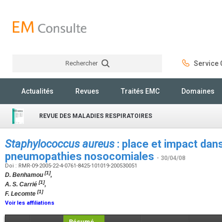
Rechercher
Service C
Rechercher
Actualités
Revues
Traités EMC
Domaines
REVUE DES MALADIES RESPIRATOIRES
Staphylococcus aureus
: place et impact dan
pneumopathies nosocomiales
- 30/04/08
Doi : RMR-09-2005-22-4-0761-8425-101019-200530051
[1]
D. Benhamou
,
[1]
A. S. Carrié
,
[1]
F. Lecomte
Voir les affiliations
Résumé