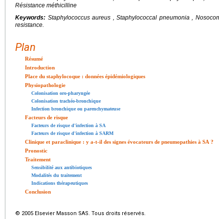
Résistance méthicilline
Keywords:
Staphylococcus aureus , Staphylococcal pneumonia , Nosocomial
resistance.
Plan
Résumé
Introduction
Place du staphylocoque : données épidémiologiques
Physiopathologie
Colonisation oro-pharyngée
Colonisation trachéo-bronchique
Infection bronchique ou parenchymateuse
Facteurs de risque
Facteurs de risque d'infection à SA
Facteurs de risque d'infection à SARM
Clinique et paraclinique : y a-t-il des signes évocateurs de pneumopathies à SA ?
Pronostic
Traitement
Sensibilité aux antibiotiques
Modalités du traitement
Indications thérapeutiques
Conclusion
© 2005 Elsevier Masson SAS. Tous droits réservés.