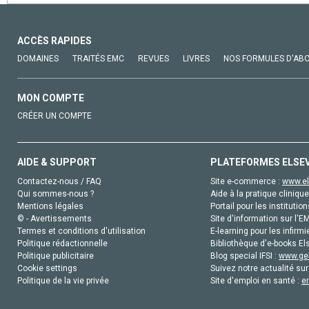
ACCÈS RAPIDES
DOMAINES
TRAITÉS EMC
REVUES
LIVRES
NOS FORMULES D'AB
MON COMPTE
CRÉER UN COMPTE
AIDE & SUPPORT
PLATEFORMES ELSE
Contactez-nous / FAQ
Site e-commerce :
www.el
Qui sommes-nous ?
Aide à la pratique clinique
Mentions légales
Portail pour les institution
© - Avertissements
Site d'information sur l'E
Termes et conditions d'utilisation
E-learning pour les infirmi
Politique rédactionnelle
Bibliothèque d'e-books Els
Politique publicitaire
Blog special IFSI :
www.gen
Cookie settings
Suivez notre actualité sur
Politique de la vie privée
Site d'emploi en santé :
e