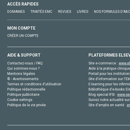
ACCÈS RAPIDES
DOMAINES
TRAITÉS EMC
REVUES
LIVRES
NOS FORMULES D'AB
MON COMPTE
CRÉER UN COMPTE
AIDE & SUPPORT
PLATEFORMES ELSE
Contactez-nous / FAQ
Site e-commerce :
www.el
Qui sommes-nous ?
Aide à la pratique clinique
Mentions légales
Portail pour les institution
© - Avertissements
Site d'information sur l'E
Termes et conditions d'utilisation
E-learning pour les infirmi
Politique rédactionnelle
Bibliothèque d'e-books Els
Politique publicitaire
Blog special IFSI :
www.gen
Cookie settings
Suivez notre actualité sur
Politique de la vie privée
Site d'emploi en santé :
e