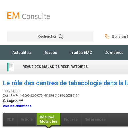
Rechercher
Service C
Rechercher
Actualités
Revues
Traités EMC
Domaines
REVUE DES MALADIES RESPIRATOIRES
Le rôle des centres de tabacologie dans la 
- 30/04/08
Doi : RMR-11-2005-22-5-0761-8425-101019-200516174
[1]
G. Lagrue
Voir les affiliations
Résumé
PDF
Article
Figures
Références
Mots clés