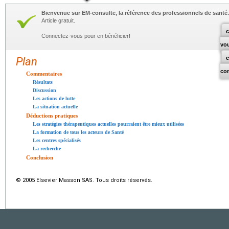
Bienvenue sur EM-consulte, la référence des professionnels de santé.
Article gratuit.
c
Connectez-vous pour en bénéficier!
vo
Plan
co
Commentaires
Résultats
Discussion
Les actions de lutte
La situation actuelle
Déductions pratiques
Les stratégies thérapeutiques actuelles pourraient être mieux utilisées
La formation de tous les acteurs de Santé
Les centres spécialisés
La recherche
Conclusion
© 2005 Elsevier Masson SAS. Tous droits réservés.