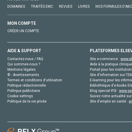
DOMAINES
TRAITÉS EMC
REVUES
LIVRES
NOS FORMULES D'AB
MON COMPTE
CRÉER UN COMPTE
AIDE & SUPPORT
PLATEFORMES ELSE
Contactez-nous / FAQ
Site e-commerce :
www.el
Qui sommes-nous ?
Aide à la pratique clinique
Mentions légales
Portail pour les institution
© - Avertissements
Site d'information sur l'E
Termes et conditions d'utilisation
E-learning pour les infirmi
Politique rédactionnelle
Bibliothèque d'e-books Els
Politique publicitaire
Blog special IFSI :
www.gen
Cookie settings
Suivez notre actualité sur
Politique de la vie privée
Site d'emploi en santé :
e