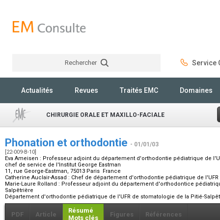
Rechercher
Service C
Rechercher
Actualités
Revues
Traités EMC
Domaines
CHIRURGIE ORALE ET MAXILLO-FACIALE
Phonation et orthodontie
- 01/01/03
[22-009-B-10]
Eva Ameisen :
Professeur adjoint du département d'orthodontie pédiatrique de l'UF
chef de service de l'Institut George Eastman
11, rue George-Eastman, 75013 Paris France
Catherine Auclair-Assad :
Chef de département d'orthodontie pédiatrique de l'UFR d
Marie-Laure Rolland :
Professeur adjoint du département d'orthodontice pédiatriqu
Salpêtrière
Département d'orthodontie pédiatrique de l'UFR de stomatologie de la Pitié-Salpê
Résumé
PDF
Article
Figures
Références
Mots clés