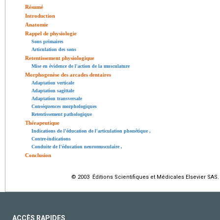
Résumé
Introduction
Anatomie
Rappel de physiologie
Sons primaires
Articulation des sons
Retentissement physiologique
Mise en évidence de l'action de la musculature
Morphogenèse des arcades dentaires
Adaptation verticale
Adaptation sagittale
Adaptation transversale
Conséquences morphologiques
Retentissement pathologique
Thérapeutique
Indications de l'éducation de l'articulation phonétique
,
Contre-indications
Conduite de l'éducation neuromusculaire
,
Conclusion
© 2003 Éditions Scientifiques et Médicales Elsevier SAS.
ACCÈS RAPIDES