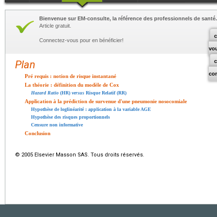
Bienvenue sur EM-consulte, la référence des professionnels de santé.
Article gratuit.
c
Connectez-vous pour en bénéficier!
vo
Plan
co
Pré requis : notion de risque instantané
La théorie : définition du modèle de Cox
Hazard Ratio
(HR)
versus
Risque Relatif (RR)
Application à la prédiction de survenue d'une pneumonie nosocomiale
Hypothèse de loglinéarité : application à la variable AGE
Hypothèse des risques proportionnels
Censure non informative
Conclusion
© 2005 Elsevier Masson SAS. Tous droits réservés.