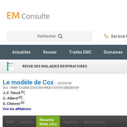
Rechercher
Service C
Rechercher
Actualités
Revues
Traités EMC
Domaines
REVUE DES MALADIES RESPIRATOIRES
Le modèle de Cox
- 30/04/08
Doi : RMR-12-2005-22-6-0761-8425-101019-200530109
[1]
J.-F. Timsit
,
[2]
C. Alberti
,
[3]
S. Chevret
Voir les affiliations
Résumé
PDF
Article
Figures
Références
Mots clés