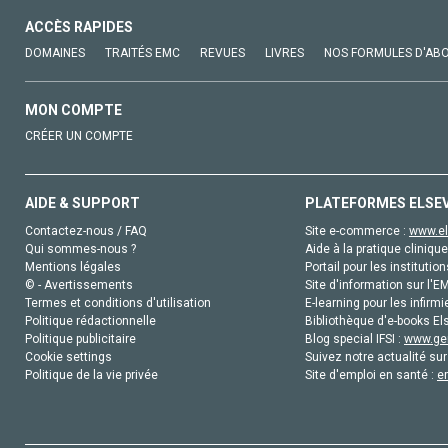
ACCÈS RAPIDES
DOMAINES
TRAITÉS EMC
REVUES
LIVRES
NOS FORMULES D'AB
MON COMPTE
CRÉER UN COMPTE
AIDE & SUPPORT
PLATEFORMES ELSE
Contactez-nous / FAQ
Site e-commerce :
www.el
Qui sommes-nous ?
Aide à la pratique clinique
Mentions légales
Portail pour les institution
© - Avertissements
Site d'information sur l'E
Termes et conditions d'utilisation
E-learning pour les infirmi
Politique rédactionnelle
Bibliothèque d'e-books Els
Politique publicitaire
Blog special IFSI :
www.gen
Cookie settings
Suivez notre actualité sur
Politique de la vie privée
Site d'emploi en santé :
e