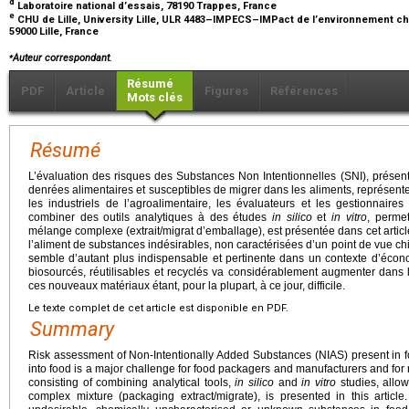
d
Laboratoire national d’essais, 78190 Trappes, France
e
CHU de Lille, University Lille, ULR 4483–IMPECS–IMPact de l’environnement chimi
59000 Lille, France
⁎
Auteur correspondant.
Résumé
PDF
Article
Figures
Références
Mots clés
Résumé
L’évaluation des risques des Substances Non Intentionnelles (SNI), prése
denrées alimentaires et susceptibles de migrer dans les aliments, représente
les industriels de l’agroalimentaire, les évaluateurs et les gestionnaires
combiner des outils analytiques à des études
in silico
et
in vitro
, permet
mélange complexe (extrait/migrat d’emballage), est présentée dans cet article.
l’aliment de substances indésirables, non caractérisées d’un point de vue c
semble d’autant plus indispensable et pertinente dans un contexte d’écono
biosourcés, réutilisables et recyclés va considérablement augmenter dans l
ces nouveaux matériaux étant, pour la plupart, à ce jour, difficile.
Le texte complet de cet article est disponible en PDF.
Summary
Risk assessment of Non-Intentionally Added Substances (NIAS) present in 
into food is a major challenge for food packagers and manufacturers and for 
consisting of combining analytical tools,
in silico
and
in vitro
studies, allow
complex mixture (packaging extract/migrate), is presented in this articl