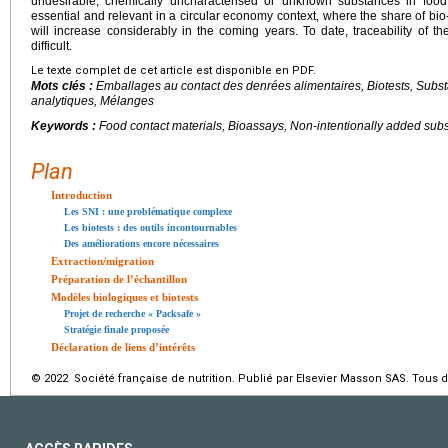
undesirable, chemically uncharacterised or unknown substances in foo
essential and relevant in a circular economy context, where the share of bi
will increase considerably in the coming years. To date, traceability of th
difficult.
Le texte complet de cet article est disponible en PDF.
Mots clés :
Emballages au contact des denrées alimentaires, Biotests, Subs
analytiques, Mélanges
Keywords :
Food contact materials, Bioassays, Non-intentionally added subs
Plan
Introduction
Les SNI : une problématique complexe
Les biotests : des outils incontournables
Des améliorations encore nécessaires
Extraction/migration
Préparation de l’échantillon
Modèles biologiques et biotests
Projet de recherche « Packsafe »
Stratégie finale proposée
Déclaration de liens d’intérêts
© 2022 Société française de nutrition. Publié par Elsevier Masson SAS. Tous d