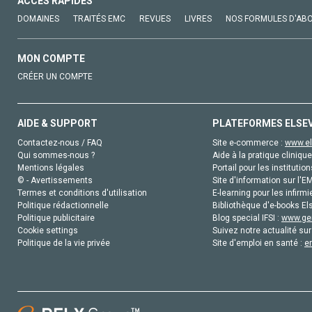
ACCÈS RAPIDES
DOMAINES
TRAITÉS EMC
REVUES
LIVRES
NOS FORMULES D'AB
MON COMPTE
CRÉER UN COMPTE
AIDE & SUPPORT
PLATEFORMES ELSE
Contactez-nous / FAQ
Site e-commerce :
www.el
Qui sommes-nous ?
Aide à la pratique clinique
Mentions légales
Portail pour les institution
© - Avertissements
Site d'information sur l'E
Termes et conditions d'utilisation
E-learning pour les infirmi
Politique rédactionnelle
Bibliothèque d'e-books Els
Politique publicitaire
Blog special IFSI :
www.gen
Cookie settings
Suivez notre actualité sur
Politique de la vie privée
Site d'emploi en santé :
e