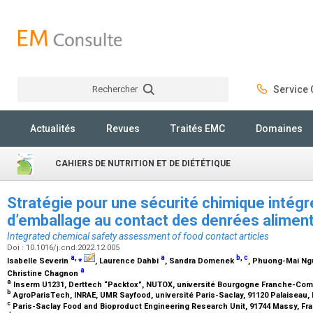
Rechercher
Service C
Rechercher
Actualités
Revues
Traités EMC
Domaines
CAHIERS DE NUTRITION ET DE DIÉTÉTIQUE
Stratégie pour une sécurité chimique intég
d’emballage au contact des denrées alimen
Integrated chemical safety assessment of food contact articles
Doi : 10.1016/j.cnd.2022.12.005
a
,
⁎
a
b
,
c
Isabelle Severin
, Laurence Dahbi
, Sandra Domenek
, Phuong-Mai N
a
Christine Chagnon
a
Inserm U1231, Derttech “Packtox”, NUTOX, université Bourgogne Franche-Comt
b
AgroParisTech, INRAE, UMR Sayfood, université Paris-Saclay, 91120 Palaiseau,
c
Paris-Saclay Food and Bioproduct Engineering Research Unit, 91744 Massy, Fr