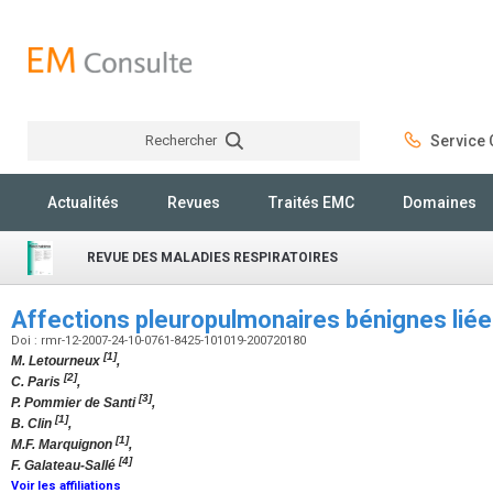
Rechercher
Service C
Rechercher
Actualités
Revues
Traités EMC
Domaines
REVUE DES MALADIES RESPIRATOIRES
Affections pleuropulmonaires bénignes liée
Doi : rmr-12-2007-24-10-0761-8425-101019-200720180
[1]
M. Letourneux
,
[2]
C. Paris
,
[3]
P. Pommier de Santi
,
[1]
B. Clin
,
[1]
M.F. Marquignon
,
[4]
F. Galateau-Sallé
Voir les affiliations