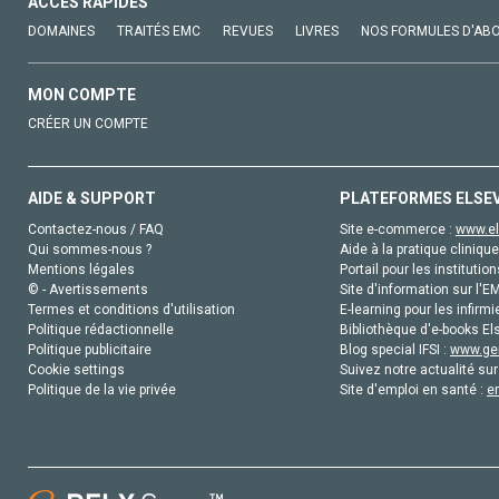
ACCÈS RAPIDES
DOMAINES
TRAITÉS EMC
REVUES
LIVRES
NOS FORMULES D'AB
MON COMPTE
CRÉER UN COMPTE
AIDE & SUPPORT
PLATEFORMES ELSE
Contactez-nous / FAQ
Site e-commerce :
www.el
Qui sommes-nous ?
Aide à la pratique clinique
Mentions légales
Portail pour les institution
© - Avertissements
Site d'information sur l'E
Termes et conditions d'utilisation
E-learning pour les infirmi
Politique rédactionnelle
Bibliothèque d'e-books Els
Politique publicitaire
Blog special IFSI :
www.gen
Cookie settings
Suivez notre actualité sur
Politique de la vie privée
Site d'emploi en santé :
e