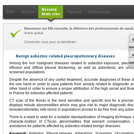
Résumé
PDF
Article
Figures
Références
Mots clés
Bienvenue sur EM-consulte, la référence des professionnels de santé.
Article gratuit.
c
Connectez-vous pour en bénéficier!
vo
Benign asbestos-related pleuropulmonary diseases
co
Among the non malignant diseases related to asbestos exposure, pleural 
effusion and diffuse pleural thickening, as well as asbestosis, are 
screened populations.
Despite the absence of any useful treatment, accurate diagnoses of these 
the one hand in order to save patients from anxiety related to diagnostic 
other hand in order to ensure a proper attribution of the high social and fi
in France for asbestos affected patients.
CT scan of the thorax is the most sensitive and specific tool for a precise 
displays minute abnormalities which may give rise to major diagnostic di
tomodensitometric refe-rence in populations proved to be free from any asbe
There is a need to seek for a suitable standardization of imaging technique a
characte-rization of CTscan abnormalities that warrant compensation,
assistance for patients affected by asbestos-related benign diseases.
Keywords:
Asbestos , Pleural plaques , Asbestosis , Screening , Occupation