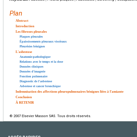
Plan
Abstract
Introduction
Les fibroses pleurales
Plaques pleurales
Épaississements pleuraux viscéraux
Pleurésies bénignes
L'asbestose
Anatomie-pathologique
Relations avec le temps et la dose
Données cliniques
Données d'imagerie
Fonction pulmonaire
Diagnostic de l'asbestose
Asbestose et cancer bronchique
Indemnisation des affections pleuropulmonaires bénignes liées à l'amiante
Conclusion
À RETENIR
© 2007 Elsevier Masson SAS. Tous droits réservés.