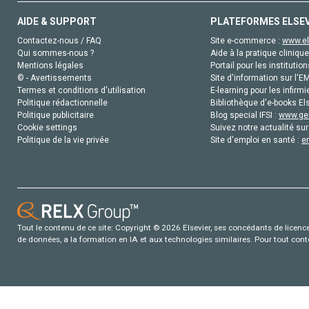
AIDE & SUPPORT
PLATEFORMES ELSE
Contactez-nous / FAQ
Site e-commerce :
www.el
Qui sommes-nous ?
Aide à la pratique clinique
Mentions légales
Portail pour les institution
© - Avertissements
Site d'information sur l'E
Termes et conditions d'utilisation
E-learning pour les infirmi
Politique rédactionnelle
Bibliothèque d'e-books Els
Politique publicitaire
Blog special IFSI :
www.gen
Cookie settings
Suivez notre actualité sur
Politique de la vie privée
Site d'emploi en santé :
e
Tout le contenu de ce site: Copyright © 2026 Elsevier, ses concédants de licence e
de données, a la formation en IA et aux technologies similaires. Pour tout con