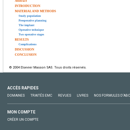
Abstract
INTRODUCTION
MATERIAL AND METHODS
Study population
Preoperative planning
The implant
Operative technique
Two operative stages
RESULTS
Complications
DISCUSSION
CONCLUSION
© 2004 Elsevier Masson SAS. Tous droits réservés.
ACCÈS RAPIDES
DOMAINES
TRAITÉS EMC
REVUES
LIVRES
NOS FORMULES D'AB
MON COMPTE
CRÉER UN COMPTE