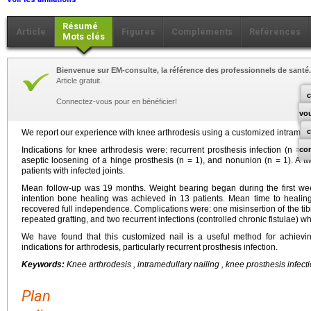
Résumé
Article
Figures
Compléments
Références
Mots clés
Bienvenue sur EM-consulte, la référence des professionnels de santé.
Article gratuit.
c
Connectez-vous pour en bénéficier!
vo
We report our experience with knee arthrodesis using a customized intramedul
Indications for knee arthrodesis were: recurrent prosthesis infection (n = 11)
co
aseptic loosening of a hinge prosthesis (n = 1), and nonunion (n = 1). A 
patients with infected joints.
Mean follow-up was 19 months. Weight bearing began during the first week 
intention bone healing was achieved in 13 patients. Mean time to healing
recovered full independence. Complications were: one misinsertion of the tib
repeated grafting, and two recurrent infections (controlled chronic fistulae) wh
We have found that this customized nail is a useful method for achieving
indications for arthrodesis, particularly recurrent prosthesis infection.
Keywords:
Knee arthrodesis , intramedullary nailing , knee prosthesis infect
Plan