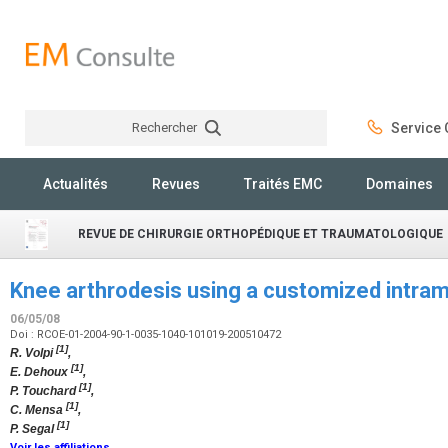
Rechercher
Service C
Rechercher
Actualités
Revues
Traités EMC
Domaines
REVUE DE CHIRURGIE ORTHOPÉDIQUE ET TRAUMATOLOGIQUE
Knee arthrodesis using a customized intram
06/05/08
Doi : RCOE-01-2004-90-1-0035-1040-101019-200510472
[1]
R. Volpi
,
[1]
E. Dehoux
,
[1]
P. Touchard
,
[1]
C. Mensa
,
[1]
P. Segal
Voir les affiliations