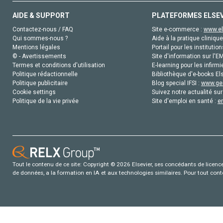
AIDE & SUPPORT
PLATEFORMES ELSE
Contactez-nous / FAQ
Site e-commerce :
www.el
Qui sommes-nous ?
Aide à la pratique clinique
Mentions légales
Portail pour les institution
© - Avertissements
Site d'information sur l'E
Termes et conditions d'utilisation
E-learning pour les infirmi
Politique rédactionnelle
Bibliothèque d'e-books Els
Politique publicitaire
Blog special IFSI :
www.gen
Cookie settings
Suivez notre actualité sur
Politique de la vie privée
Site d'emploi en santé :
e
Tout le contenu de ce site: Copyright © 2026 Elsevier, ses concédants de licence e
de données, a la formation en IA et aux technologies similaires. Pour tout con