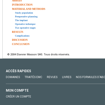
Abstract
INTRODUCTION
MATERIAL AND METHODS
Study population
Preoperative planning
The implant
Operative technique
Two operative stages
RESULTS
Complications
DISCUSSION
CONCLUSION
© 2004 Elsevier Masson SAS. Tous droits réservés.
ACCÈS RAPIDES
DOMAINES
TRAITÉS EMC
REVUES
LIVRES
NOS FORMULES D'AB
MON COMPTE
CRÉER UN COMPTE