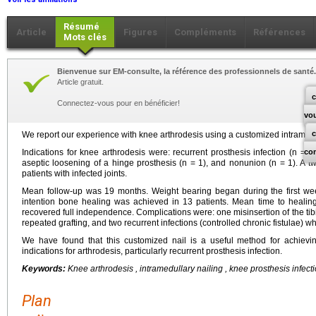
Résumé
Article
Figures
Compléments
Références
Mots clés
Bienvenue sur EM-consulte, la référence des professionnels de santé.
Article gratuit.
c
Connectez-vous pour en bénéficier!
vo
We report our experience with knee arthrodesis using a customized intramedul
Indications for knee arthrodesis were: recurrent prosthesis infection (n = 11)
co
aseptic loosening of a hinge prosthesis (n = 1), and nonunion (n = 1). A 
patients with infected joints.
Mean follow-up was 19 months. Weight bearing began during the first week 
intention bone healing was achieved in 13 patients. Mean time to healing
recovered full independence. Complications were: one misinsertion of the tib
repeated grafting, and two recurrent infections (controlled chronic fistulae) wh
We have found that this customized nail is a useful method for achieving
indications for arthrodesis, particularly recurrent prosthesis infection.
Keywords:
Knee arthrodesis , intramedullary nailing , knee prosthesis infect
Plan