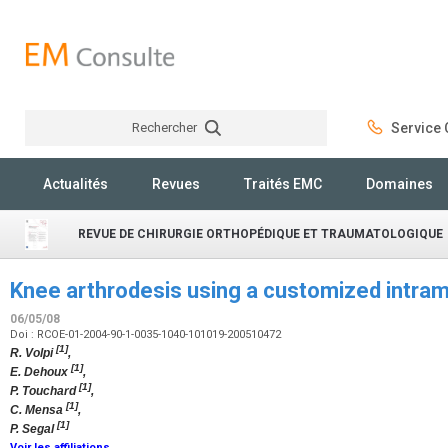
Rechercher
Service C
Rechercher
Actualités
Revues
Traités EMC
Domaines
REVUE DE CHIRURGIE ORTHOPÉDIQUE ET TRAUMATOLOGIQUE
Knee arthrodesis using a customized intram
06/05/08
Doi : RCOE-01-2004-90-1-0035-1040-101019-200510472
[1]
R. Volpi
,
[1]
E. Dehoux
,
[1]
P. Touchard
,
[1]
C. Mensa
,
[1]
P. Segal
Voir les affiliations