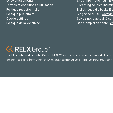
© - Avertissements
Site d'information sur l'E
Termes et conditions d'utilisation
E-learning pour les infirmi
Politique rédactionnelle
Bibliothèque d'e-books Els
Politique publicitaire
Blog special IFSI :
www.gen
Cookie settings
Suivez notre actualité sur
Politique de la vie privée
Site d'emploi en santé :
e
Tout le contenu de ce site: Copyright © 2026 Elsevier, ses concédants de licence e
de données, a la formation en IA et aux technologies similaires. Pour tout con