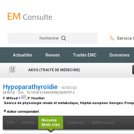
Rechercher
Service C
Rechercher
Actualités
Revues
Traités EMC
Domaines
AKOS (TRAITÉ DE MÉDECINE)
Hypoparathyroïdie
- 07/07/23
[3-0512] - Doi : 10.1016/S1634-6939(23)49737-2
⁎
F. Mifsud
, P. Houillier
Service de physiologie rénale et métabolique, Hôpital européen Georges-Pompid
Auteur correspondant.
Résumé
PDF
Article
Tableaux
Références
Mots clés