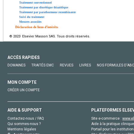
Traitement conventionnel
Traitement par diurétique thiazidique
Traitement par parathormone recombinante
Suivi du traitement
Mesures associées
Déclaration de liens d'intérêts
© 2023 Elsevier Masson SAS. Tous droits réservés.
ACCÈS RAPIDES
DOMAINES
TRAITÉS EMC
REVUES
LIVRES
NOS FORMULES D'AB
MON COMPTE
CRÉER UN COMPTE
AIDE & SUPPORT
PLATEFORMES ELSE
Contactez-nous / FAQ
Site e-commerce :
www.el
Qui sommes-nous ?
Aide à la pratique clinique
Mentions légales
Portail pour les institution