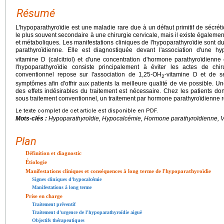
Résumé
L'hypoparathyroïdie est une maladie rare due à un défaut primitif de sécrét
le plus souvent secondaire à une chirurgie cervicale, mais il existe égale
et métaboliques. Les manifestations cliniques de l'hypoparathyroïdie sont du
parathyroïdienne. Elle est diagnostiquée devant l'association d'une hy
vitamine D (calcitriol) et d'une concentration d'hormone parathyroïdienne
l'hypoparathyroïdie consiste principalement à éviter les actes de chiru
conventionnel repose sur l'association de 1,25-OH
-vitamine D et de se
2
symptômes afin d'offrir aux patients la meilleure qualité de vie possible. Une
des effets indésirables du traitement est nécessaire. Chez les patients d
sous traitement conventionnel, un traitement par hormone parathyroïdienne 
Le texte complet de cet article est disponible en PDF.
Mots-clés :
Hypoparathyroïdie, Hypocalcémie, Hormone parathyroïdienne, 
Plan
Définition et diagnostic
Étiologie
Manifestations cliniques et conséquences à long terme de l'hypoparathyroïdie
Signes cliniques d'hypocalcémie
Manifestations à long terme
Prise en charge
Traitement préventif
Traitement d'urgence de l'hypoparathyroïdie aiguë
Objectifs thérapeutiques