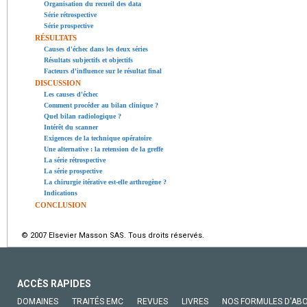
Organisation du recueil des data
Série rétrospective
Série prospective
RÉSULTATS
Causes d'échec dans les deux séries
Résultats subjectifs et objectifs
Facteurs d'influence sur le résultat final
DISCUSSION
Les causes d'échec
Comment procéder au bilan clinique ?
Quel bilan radiologique ?
Intérêt du scanner
Exigences de la technique opératoire
Une alternative : la retension de la greffe
La série rétrospective
La série prospective
La chirurgie itérative est-elle arthrogène ?
Indications
CONCLUSION
© 2007 Elsevier Masson SAS. Tous droits réservés.
ACCÈS RAPIDES
DOMAINES
TRAITÉS EMC
REVUES
LIVRES
NOS FORMULES D'AB