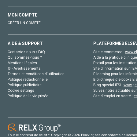
MON COMPTE
CRÉER UN COMPTE
AIDE & SUPPORT
PLATEFORMES ELSE
Contactez-nous / FAQ
Site e-commerce :
www.el
Qui sommes-nous ?
Aide à la pratique clinique
Mentions légales
Portail pour les institution
© - Avertissements
Site d'information sur l'E
Termes et conditions d'utilisation
E-learning pour les infirmi
Politique rédactionnelle
Bibliothèque d'e-books Els
Politique publicitaire
Blog special IFSI :
www.gen
Cookie settings
Suivez notre actualité sur
Politique de la vie privée
Site d'emploi en santé :
e
Tout le contenu de ce site: Copyright © 2026 Elsevier, ses concédants de licence e