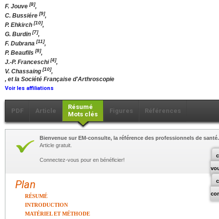
[8]
F. Jouve
,
[9]
C. Bussiére
,
[10]
P. Ehkirch
,
[7]
G. Burdin
,
[11]
F. Dubrana
,
[8]
P. Beaufils
,
[4]
J.-P. Franceschi
,
[10]
V. Chassaing
,
, et la Société Française d'Arthroscopie
Voir les affiliations
Résumé
PDF
Article
Figures
Références
Mots clés
Bienvenue sur EM-consulte, la référence des professionnels de santé.
Article gratuit.
c
Connectez-vous pour en bénéficier!
vo
Plan
co
RÉSUMÉ
INTRODUCTION
MATÉRIEL ET MÉTHODE