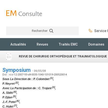
Rechercher
Service C
Rechercher
Actualités
Revues
Traités EMC
Domaines
REVUE DE CHIRURGIE ORTHOPÉDIQUE ET TRAUMATOLOGIQUE
Symposium
- 06/05/08
Doi : rco-12-2007-93-s8-0035-1040-101019-200520014
[1]
Sous La Direction de : P. Colombet
,
[2]
P. Neyret
,
[3]
Avec La Participation de : C. Trojani
,
[4]
A. Sbihi
,
[5]
P. Djian
,
[6]
J.-F. Potel
,
[7]
C. Hulet
,