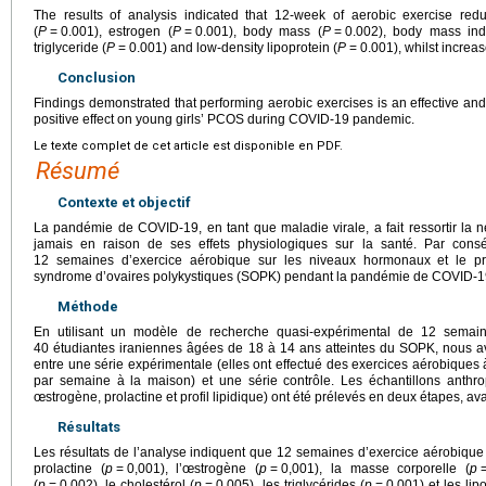
The results of analysis indicated that 12-week of aerobic exercise redu
(
P
=
0.001), estrogen (
P
=
0.001), body mass (
P
=
0.002), body mass ind
triglyceride (
P
=
0.001) and low-density lipoprotein (
P
=
0.001), whilst increas
Conclusion
Findings demonstrated that performing aerobic exercises is an effective an
positive effect on young girls’ PCOS during COVID-19 pandemic.
Le texte complet de cet article est disponible en PDF.
Résumé
Contexte et objectif
La pandémie de COVID-19, en tant que maladie virale, a fait ressortir la n
jamais en raison de ses effets physiologiques sur la santé. Par consé
12 semaines d’exercice aérobique sur les niveaux hormonaux et le profi
syndrome d’ovaires polykystiques (SOPK) pendant la pandémie de COVID-1
Méthode
En utilisant un modèle de recherche quasi-expérimental de 12 semaine
40 étudiantes iraniennes âgées de 18 à 14 ans atteintes du SOPK, nous av
entre une série expérimentale (elles ont effectué des exercices aérobiques
par semaine à la maison) et une série contrôle. Les échantillons anthro
œstrogène, prolactine et profil lipidique) ont été prélevés en deux étapes, av
Résultats
Les résultats de l’analyse indiquent que 12 semaines d’exercice aérobique o
prolactine (
p
=
0,001), l’œstrogène (
p
=
0,001), la masse corporelle (
p
(
p
=
0,002), le cholestérol (
p
=
0,005), les triglycérides (
p
=
0,001) et les li