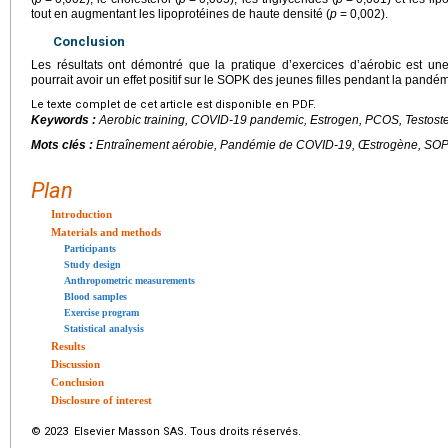
tout en augmentant les lipoprotéines de haute densité (
p
=
0,002).
Conclusion
Les résultats ont démontré que la pratique d’exercices d’aérobic est un
pourrait avoir un effet positif sur le SOPK des jeunes filles pendant la pand
Le texte complet de cet article est disponible en PDF.
Keywords :
Aerobic training, COVID-19 pandemic, Estrogen, PCOS, Testost
Mots clés :
Entraînement aérobie, Pandémie de COVID-19, Œstrogène, SOP
Plan
Introduction
Materials and methods
Participants
Study design
Anthropometric measurements
Blood samples
Exercise program
Statistical analysis
Results
Discussion
Conclusion
Disclosure of interest
© 2023 Elsevier Masson SAS. Tous droits réservés.