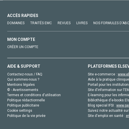
ACCÈS RAPIDES
DOMAINES
TRAITÉS EMC
REVUES
LIVRES
NOS FORMULES D'AB
MON COMPTE
CRÉER UN COMPTE
AIDE & SUPPORT
PLATEFORMES ELSE
Contactez-nous / FAQ
Site e-commerce :
www.el
Qui sommes-nous ?
Aide à la pratique clinique
Mentions légales
Portail pour les institution
© - Avertissements
Site d'information sur l'E
Termes et conditions d'utilisation
E-learning pour les infirmi
Politique rédactionnelle
Bibliothèque d'e-books Els
Politique publicitaire
Blog special IFSI :
www.gen
Cookie settings
Suivez notre actualité sur
Politique de la vie privée
Site d'emploi en santé :
e