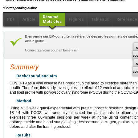
⁎
Corresponding author.
Résumé
PDF
Article
Figures
Tableaux
Référence
Mots clés
Bienvenue sur EM-consulte, la référence des professionnels de santé.
Article gratuit.
c
Connectez-vous pour en bénéficier!
vo
Summary
co
Background and aim
COVID-19 as a viral disease has brought up the need to exercise more than be
health. Therefore, this study investigates the effect of 12-week of aerobic ex
and lipid profile with polycystic ovary syndrome (PCOS) during the COVID-1
Method
Using a 12-week quasi-experimental with pretest, posttest research desig
18–14 with PCOS, we randomly allocated the participants to either an
exercises three 60-minute sessions per week at home using content prod
anthropometric and blood samples (e.g., testosterone, estrogen, prolactin, an
before and after the training protocol.
Results