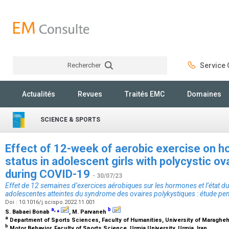
Rechercher
Service C
Rechercher
Actualités
Revues
Traités EMC
Domaines
SCIENCE & SPORTS
Effect of 12-week of aerobic exercise on ho
status in adolescent girls with polycystic o
during COVID-19
- 30/07/23
Effet de 12 semaines d’exercices aérobiques sur les hormones et l’état du 
adolescentes atteintes du syndrome des ovaires polykystiques : étude p
Doi : 10.1016/j.scispo.2022.11.001
a
,
⁎
b
S. Babaei Bonab
, M. Parvaneh
a
Department of Sports Sciences, Faculty of Humanities, University of Maragheh
b
Motor Behavior, Faculty of Sports Science, Urmia University, Urmia, Iran