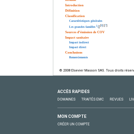
Introduction
Définition
Classification
Caractéristiques générales
6
7
[
]
[
]
[
]
Les grandes familles
5
Sources d’émission de COV
Impact sanitaire
Impact indirect
Impact direct
Conclusions
Remerciements
© 2008 Elsevier Masson SAS. Tous droits réser
ACCÈS RAPIDES
DOMAINES
TRAITÉS EMC
REVUES
LI
MON COMPTE
CRÉER UN COMPTE