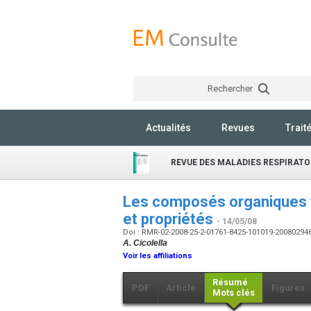
Rechercher
Actualités
Revues
Trait
REVUE DES MALADIES RESPIRATO
Les composés organiques vol
et propriétés
- 14/05/08
Doi : RMR-02-2008-25-2-01761-8425-101019-20080294
A. Cicolella
Voir les affiliations
Résumé
PDF
Article
Figures
Mots clés