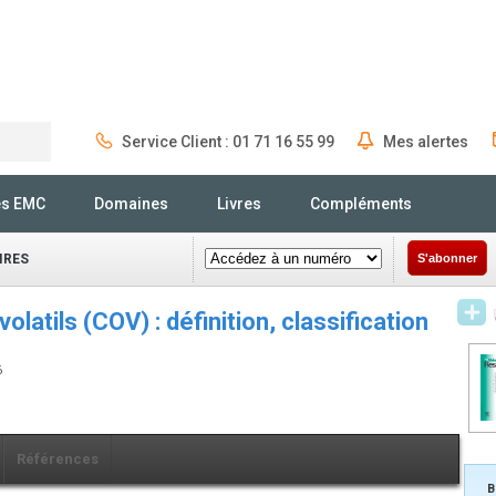
Service Client : 01 71 16 55 99
Mes alertes
Rechercher
és EMC
Domaines
Livres
Compléments
IRES
S'abonner
atils (COV) : définition, classification
6
Références
B