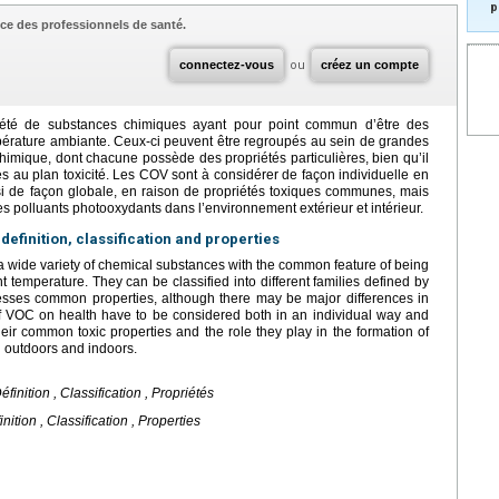
p
ce des professionnels de santé.
connectez-vous
ou
créez un compte
été de substances chimiques ayant pour point commun d’être des
pérature ambiante. Ceux-ci peuvent être regroupés au sein de grandes
chimique, dont chacune possède des propriétés particulières, bien qu’il
es au plan toxicité. Les COV sont à considérer de façon individuelle en
ussi de façon globale, en raison de propriétés toxiques communes, mais
des polluants photooxydants dans l’environnement extérieur et intérieur.
efinition, classification and properties
a wide variety of chemical substances with the common feature of being
 temperature. They can be classified into different families defined by
esses common properties, although there may be major differences in
s of VOC on health have to be considered both in an individual way and
eir common toxic properties and the role they play in the formation of
h outdoors and indoors.
inition , Classification , Propriétés
ition , Classification , Properties