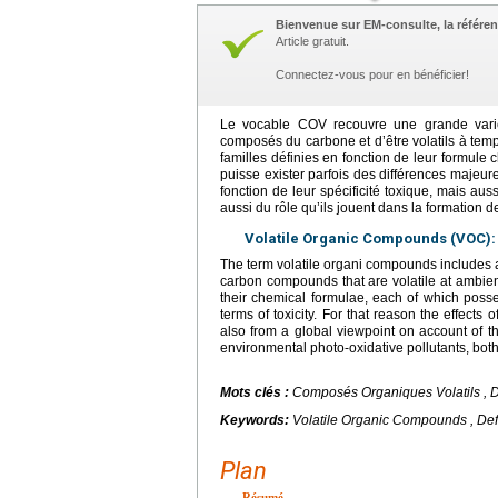
Bienvenue sur EM-consulte, la référen
Article gratuit.
Connectez-vous pour en bénéficier!
Le vocable COV recouvre une grande vari
composés du carbone et d’être volatils à tem
familles définies en fonction de leur formule 
puisse exister parfois des différences majeur
fonction de leur spécificité toxique, mais a
aussi du rôle qu’ils jouent dans la formation 
Volatile Organic Compounds (VOC): d
The term volatile organi compounds includes 
carbon compounds that are volatile at ambient
their chemical formulae, each of which poss
terms of toxicity. For that reason the effect
also from a global viewpoint on account of th
environmental photo-oxidative pollutants, bot
Mots clés :
Composés Organiques Volatils , Déf
Keywords:
Volatile Organic Compounds , Defin
Plan
Résumé