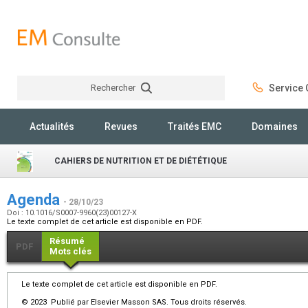
Rechercher
Service C
Rechercher
Actualités
Revues
Traités EMC
Domaines
CAHIERS DE NUTRITION ET DE DIÉTÉTIQUE
Agenda
- 28/10/23
Doi : 10.1016/S0007-9960(23)00127-X
Le texte complet de cet article est disponible en PDF.
Résumé
PDF
Mots clés
Le texte complet de cet article est disponible en PDF.
© 2023 Publié par Elsevier Masson SAS. Tous droits réservés.