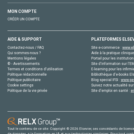
MON COMPTE
CRÉER UN COMPTE
AIDE & SUPPORT
PLATEFORMES ELSE
Contactez-nous / FAQ
Site e-commerce :
www.el
Qui sommes-nous ?
Aide à la pratique clinique
Mentions légales
Portail pour les institution
© - Avertissements
Site d'information sur l'E
Termes et conditions d'utilisation
E-learning pour les infirmi
Politique rédactionnelle
Bibliothèque d'e-books Els
Politique publicitaire
Blog special IFSI :
www.gen
Cookie settings
Suivez notre actualité sur
Politique de la vie privée
Site d'emploi en santé :
e
Tout le contenu de ce site: Copyright © 2026 Elsevier, ses concédants de licence e
de données, a la formation en IA et aux technologies similaires. Pour tout con